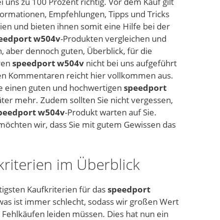
 uns zu 100 Prozent richtig. Vor dem Kauf gilt
nformationen, Empfehlungen, Tipps und Tricks
ien und bieten ihnen somit eine Hilfe bei der
eedport w504v
-Produkten vergleichen und
en, aber dennoch guten, Überblick, für die
eren
speedport w504v
nicht bei uns aufgeführt
 den Kommentaren reicht hier vollkommen aus.
e einen guten und hochwertigen
speedport
äter mehr. Zudem sollten Sie nicht vergessen,
peedport w504v
-Produkt warten auf Sie.
h möchten wir, dass Sie mit gutem Gewissen das
kriterien im Überblick
tigsten Kaufkriterien für das
speedport
was ist immer schlecht, sodass wir großen Wert
 Fehlkäufen leiden müssen. Dies hat nun ein