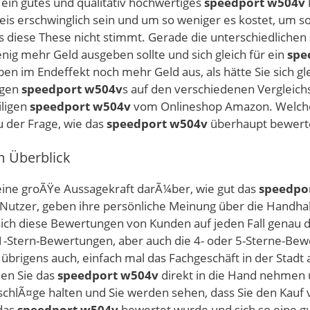
s ein gutes und qualitativ hochwertiges
speedport w504v
reis erschwinglich sein und um so weniger es kostet, um so
s diese These nicht stimmt. Gerade die unterschiedlichen
nig mehr Geld ausgeben sollte und sich gleich für ein
spe
en im Endeffekt noch mehr Geld aus, als hätte Sie sich gl
igen
speedport w504v
s auf den verschiedenen Vergleichs
iligen
speedport w504v
vom Onlineshop Amazon. Welche V
 der Frage, wie das
speedport w504v
überhaupt bewert
m Überblick
ne groÃŸe Aussagekraft darÃ¼ber, wie gut das
speedpo
 Nutzer, geben ihre persönliche Meinung über die Handhab
ich diese Bewertungen von Kunden auf jeden Fall genau du
1-Stern-Bewertungen, aber auch die 4- oder 5-Sterne-Bewe
übrigens auch, einfach mal das Fachgeschäft in der Stadt
en Sie das
speedport w504v
direkt in die Hand nehmen u
atschlÃ¤ge halten und Sie werden sehen, dass Sie den Kau
 das
speedport w504v
bewertet wurde und sich so eine g