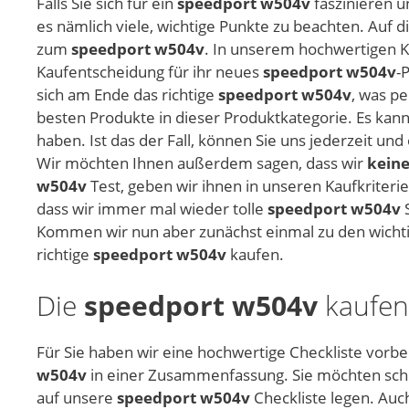
Falls Sie sich für ein
speedport w504v
faszinieren u
es nämlich viele, wichtige Punkte zu beachten. Auf 
zum
speedport w504v
. In unserem hochwertigen Ka
Kaufentscheidung für ihr neues
speedport w504v
-
sich am Ende das richtige
speedport w504v
, was pe
besten Produkte in dieser Produktkategorie. Es kann
haben. Ist das der Fall, können Sie uns jederzeit 
Wir möchten Ihnen außerdem sagen, dass wir
keine
w504v
Test, geben wir ihnen in unseren Kaufkriteri
dass wir immer mal wieder tolle
speedport w504v
S
Kommen wir nun aber zunächst einmal zu den wichtig
richtige
speedport w504v
kaufen.
Die
speedport w504v
kaufen 
Für Sie haben wir eine hochwertige Checkliste vorber
w504v
in einer Zusammenfassung. Sie möchten schli
auf unsere
speedport w504v
Checkliste legen. Auc