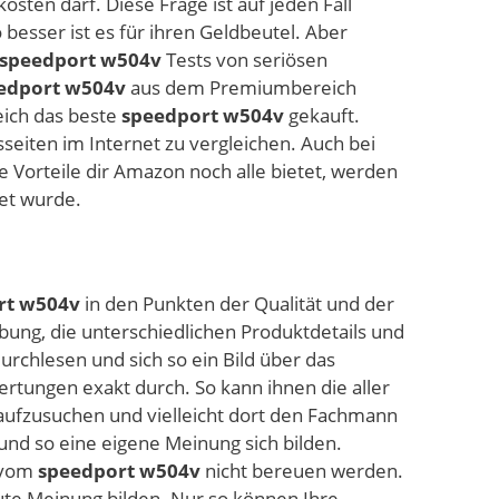
kosten darf. Diese Frage ist auf jeden Fall
 besser ist es für ihren Geldbeutel. Aber
speedport w504v
Tests von seriösen
edport w504v
aus dem Premiumbereich
eich das beste
speedport w504v
gekauft.
seiten im Internet zu vergleichen. Auch bei
orteile dir Amazon noch alle bietet, werden
et wurde.
rt w504v
in den Punkten der Qualität und der
ung, die unterschiedlichen Produktdetails und
rchlesen und sich so ein Bild über das
rtungen exakt durch. So kann ihnen die aller
 aufzusuchen und vielleicht dort den Fachmann
nd so eine eigene Meinung sich bilden.
f vom
speedport w504v
nicht bereuen werden.
ute Meinung bilden. Nur so können Ihre