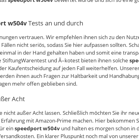
rt w504v
Tests an und durch
rmeinungen vertrauen. Wir empfehlen ihnen sich zu den N
Fällen nicht seriös, sodass Sie hier aufpassen sollten. Sc
 einmal in der Hand gehalten haben und somit eine trans
ie StiftungWarentest und Ã–kotest bieten ihnen solche
spe
der Kaufentscheidung auf jeden Fall weiterhelfen. Unserer
erden ihnen auch Fragen zur Haltbarkeit und Handhabung
agen mehr offen geblieben sind.
ußer Acht
 nicht außer Acht lassen. Schließlich möchten Sie ihr ne
ute Erfahrung mit Amazon-Prime machen. Hier bekommen Si
für ein
speedport w504v
und halten es morgen schon in d
ersandkosten. Ein klarer Pluspunkt noch mal von unserer 