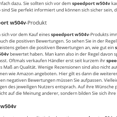
nfach dazu. Sie sollten sich vor dem
speedport w504v
kau
o sind Sie perfekt informiert und können sich sicher sein,
ort w504v
-Produkt
n sich vor dem Kauf eines
speedport w504v
-Produkts imm
uch die positiven Bewertungen. So sehen Sie in der Regel
istens geben die positiven Bewertungen an, wie gut ein
504v
bewertet haben. Man kann also in der Regel davon 
asst. Oftmals verkaufen Händler erst seit kurzem ihr
spee
 Maß an Qualität. Wenige Rezensionen sind also nicht au
rmen wie Amazon angeboten. Hier gilt es dann die weiteren 
den negativen Bewertungen müssen Sie aufpassen. Vielle
gen des jeweiligen Nutzers entsprach. Auf ihre Wünsche pas
icht auf die Meinung anderer, sondern bilden Sie sich ihre
 w504v