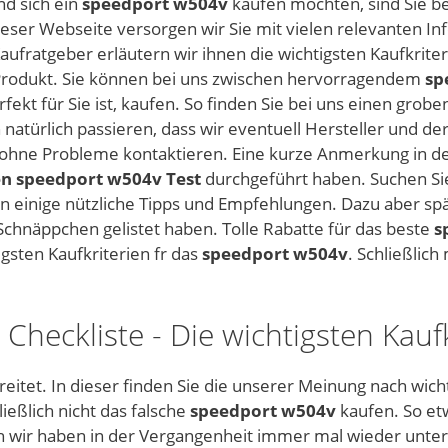
nd sich ein
speedport w504v
kaufen möchten, sind Sie bei
dieser Webseite versorgen wir Sie mit vielen relevanten I
ufratgeber erläutern wir ihnen die wichtigsten Kaufkriter
Produkt. Sie können bei uns zwischen hervorragendem
sp
rfekt für Sie ist, kaufen. So finden Sie bei uns einen grob
 natürlich passieren, dass wir eventuell Hersteller und d
und ohne Probleme kontaktieren. Eine kurze Anmerkung in
n speedport w504v Test
durchgeführt haben. Suchen Si
en einige nützliche Tipps und Empfehlungen. Dazu aber sp
chnäppchen gelistet haben. Tolle Rabatte für das beste
s
sten Kaufkriterien fr das
speedport w504v
. Schließlic
Checkliste - Die wichtigsten Kauf
eitet. In dieser finden Sie die unserer Meinung nach wich
eßlich nicht das falsche
speedport w504v
kaufen. So et
h wir haben in der Vergangenheit immer mal wieder unter