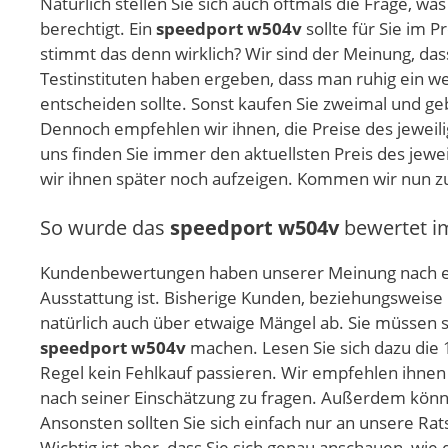
Natürlich stellen Sie sich auch oftmals die Frage, wa
berechtigt. Ein
speedport w504v
sollte für Sie im P
stimmt das denn wirklich? Wir sind der Meinung, das
Testinstituten haben ergeben, dass man ruhig ein we
entscheiden sollte. Sonst kaufen Sie zweimal und geb
Dennoch empfehlen wir ihnen, die Preise des jeweil
uns finden Sie immer den aktuellsten Preis des jewe
wir ihnen später noch aufzeigen. Kommen wir nun zu
So wurde das
speedport w504v
bewertet i
Kundenbewertungen haben unserer Meinung nach ei
Ausstattung ist. Bisherige Kunden, beziehungsweise
natürlich auch über etwaige Mängel ab. Sie müssen s
speedport w504v
machen. Lesen Sie sich dazu die 
Regel kein Fehlkauf passieren. Wir empfehlen ihnen 
nach seiner Einschätzung zu fragen. Außerdem könn
Ansonsten sollten Sie sich einfach nur an unsere R
Wichtig ist aber, dass Sie sich genau anschauen, wie