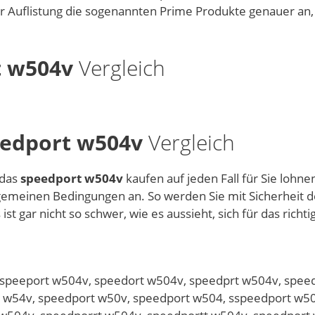
er Auflistung die sogenannten Prime Produkte genauer an,
t w504v
Vergleich
edport w504v
Vergleich
 das
speedport w504v
kaufen auf jeden Fall für Sie lohn
lgemeinen Bedingungen an. So werden Sie mit Sicherheit d
ist gar nicht so schwer, wie es aussieht, sich für das richt
 speeport w504v, speedort w504v, speedprt w504v, spee
t w54v, speedport w50v, speedport w504, sspeedport w5