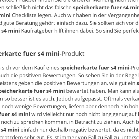
schließlich nicht das falsche
speicherkarte fuer s4 mi
mini
Checkliste legen. Auch wir haben in der Vergangenh
d gute Beratung gehört einfach dazu. Sie sollten sich vor
 s4 mini
Kaufratgeber hilft ihnen dabei. So sind Sie perfek
erkarte fuer s4 mini
-Produkt
n sich vor dem Kauf eines
speicherkarte fuer s4 mini
-Pro
uch die positiven Bewertungen. So sehen Sie in der Regel
istens geben die positiven Bewertungen an, wie gut ein
peicherkarte fuer s4 mini
bewertet haben. Man kann als
m so besser ist es auch. Jedoch aufgepasst. Oftmals verka
so noch wenige Bewertungen, liefern aber dennoch ein ho
fuer s4 mini
wird vielleicht nur noch nicht lang genug au
eich noch zu sprechen kommen, in Betracht zu ziehen. Auc
 s4 mini
einfach nur deshalb negativ bewertet, da es nich
 trotzdem sehr gut. Es ist immer von Fall zu Fall zu unter