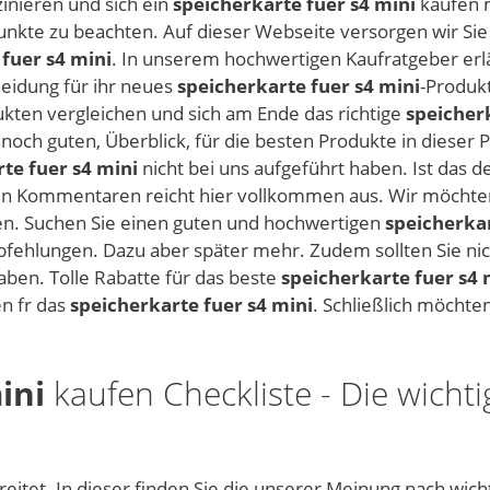
inieren und sich ein
speicherkarte fuer s4 mini
kaufen m
e Punkte zu beachten. Auf dieser Webseite versorgen wir Si
fuer s4 mini
. In unserem hochwertigen Kaufratgeber erlä
heidung für ihr neues
speicherkarte fuer s4 mini
-Produk
ukten vergleichen und sich am Ende das richtige
speicherk
noch guten, Überblick, für die besten Produkte in dieser P
te fuer s4 mini
nicht bei uns aufgeführt haben. Ist das d
en Kommentaren reicht hier vollkommen aus. Wir möchte
n. Suchen Sie einen guten und hochwertigen
speicherkar
pfehlungen. Dazu aber später mehr. Zudem sollten Sie nic
ben. Tolle Rabatte für das beste
speicherkarte fuer s4 
en fr das
speicherkarte fuer s4 mini
. Schließlich möchte
ini
kaufen Checkliste - Die wichti
eitet. In dieser finden Sie die unserer Meinung nach wich