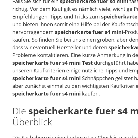
Falls Sie sich für ein
speicherkarte fuer s4 mini
fasz
richtig. Vor dem Kauf gilt es nämlich viele, wichtig
Empfehlungen, Tipps und Tricks zum
speicherkarte 
und bieten ihnen somit eine Hilfe bei der Kaufentsc
hervorragendem
speicherkarte fuer s4 mini
-Prod
kaufen. So finden Sie bei uns einen groben, aber den
dass wir eventuell Hersteller und deren
speicherkar
Probleme kontaktieren. Eine kurze Anmerkung in d
speicherkarte fuer s4 mini Test
durchgeführt habe
unseren Kaufkriterien einige nützliche Tipps und Em
speicherkarte fuer s4 mini
Schnäppchen gelistet ha
aber zunächst einmal zu den wichtigsten Kaufkriteri
speicherkarte fuer s4 mini
kaufen.
Die
speicherkarte fuer s4 m
Überblick
Für Sie haben wir eine hochwertige Checkliste vorber