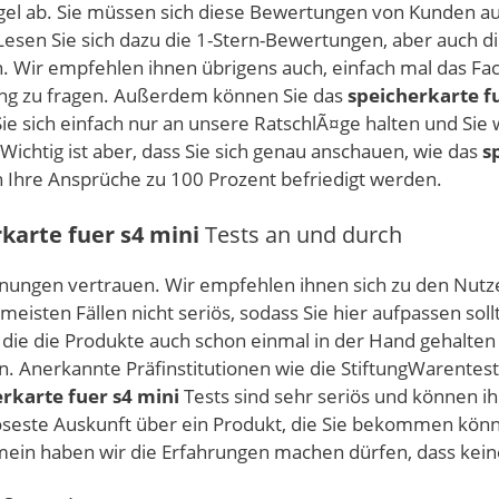
gel ab. Sie müssen sich diese Bewertungen von Kunden auf
esen Sie sich dazu die 1-Stern-Bewertungen, aber auch d
en. Wir empfehlen ihnen übrigens auch, einfach mal das Fa
zung zu fragen. Außerdem können Sie das
speicherkarte f
Sie sich einfach nur an unsere RatschlÃ¤ge halten und Si
ichtig ist aber, dass Sie sich genau anschauen, wie das
s
n Ihre Ansprüche zu 100 Prozent befriedigt werden.
karte fuer s4 mini
Tests an und durch
rmeinungen vertrauen. Wir empfehlen ihnen sich zu den N
meisten Fällen nicht seriös, sodass Sie hier aufpassen sol
 die die Produkte auch schon einmal in der Hand gehalte
. Anerkannte Präfinstitutionen wie die StiftungWarentest
rkarte fuer s4 mini
Tests sind sehr seriös und können ih
iöseste Auskunft über ein Produkt, die Sie bekommen kön
ein haben wir die Erfahrungen machen dürfen, dass kein