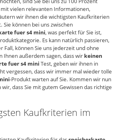
öchten, sind Sie bei uns zu 100 Prozent
e mit vielen relevanten Informationen,
utern wir ihnen die wichtigsten Kaufkriterien
t. Sie können bei uns zwischen
arte fuer s4 mini
, was perfekt für Sie ist,
roduktkategorie. Es kann natürlich passieren,
er Fall, können Sie uns jederzeit und ohne
n Ihnen außerdem sagen, dass wir
keinen
te fuer s4 mini
Test, geben wir ihnen in
ht vergessen, dass wir immer mal wieder tolle
mini
-Produkt warten auf Sie. Kommen wir nun
n wir, dass Sie mit gutem Gewissen das richtige
gsten Kaufkriterien im
tigsten Kaufkriterien für das
speicherkarte