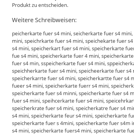
Produkt zu entscheiden.
Weitere Schreibweisen:
peicherkarte fuer s4 mini, seicherkarte fuer s4 mini, spicherkarte fuer s4 mini, specherkarte fuer s4 mini, speiherkarte fuer s4 mini, speicerkarte fuer s4 mini, speichrkarte fuer s4 mini, speichekarte fuer s4 mini, speicherarte fuer s4 mini, speicherkrte fuer s4 mini, speicherkate fuer s4 mini, speicherkare fuer s4 mini, speicherkart fuer s4 mini, speicherkarte fuer s4 mini, speicherkarte uer s4 mini, speicherkarte fer s4 mini, speicherkarte fur s4 mini, speicherkarte fue s4 mini, speicherkarte fuer 4 mini, speicherkarte fuer s mini, speicherkarte fuer s4 ini, speicherkarte fuer s4 mni, speicherkarte fuer s4 mii, speicherkarte fuer s4 min, sspeicherkarte fuer s4 mini, sppeicherkarte fuer s4 mini, speeicherkarte fuer s4 mini, speiicherkarte fuer s4 mini, speiccherkarte fuer s4 mini, speichherkarte fuer s4 mini, speicheerkarte fuer s4 mini, speicherrkarte fuer s4 mini, speicherkkarte fuer s4 mini, speicherkaarte fuer s4 mini, speicherkarrte fuer s4 mini, speicherkartte fuer s4 mini, speicherkartee fuer s4 mini, speicherkarte ffuer s4 mini, speicherkarte fuuer s4 mini, speicherkarte fueer s4 mini, speicherkarte fuerr s4 mini, speicherkarte fuer ss4 mini, speicherkarte fuer s44 mini, speicherkarte fuer s4 mmini, speicherkarte fuer s4 miini, speicherkarte fuer s4 minni, speicherkarte fuer s4 minii, pseicherkarte fuer s4 mini, sepicherkarte fuer s4 mini, spiecherkarte fuer s4 mini, speciherkarte fuer s4 mini, speihcerkarte fuer s4 mini, speicehrkarte fuer s4 mini, speichrekarte fuer s4 mini, speichekrarte fuer s4 mini, speicherakrte fuer s4 mini, speicherkrate fuer s4 mini, speicherkatre fuer s4 mini, speicherkaret fuer s4 mini, speicherkart efuer s4 mini, speicherkartef uer s4 mini, speicherkarte ufer s4 mini, speicherkarte feur s4 mini, speicherkarte fure s4 mini, speicherkarte fue rs4 mini, speicherkarte fuers 4 mini, speicherkarte fuer 4s mini, speicherkarte fuer s 4mini, speicherkarte fuer s4m ini, speicherkarte fuer s4 imni, speicherkarte fuer s4 mnii, speicherkarte fuer s4 miin, speicherkartefuer s4 mini, speicherkarte fuers4 mini, speicherkarte fuer s4mini, qpeicherkarte fuer s4 mini, wpeicherkarte fuer s4 mini, epeicherkarte fuer s4 mini, zpeicherkarte fuer s4 mini, xpeicherkarte fuer s4 mini, cpeicherkarte fuer s4 mini, soeicherkarte fuer s4 mini, sleicherkarte fuer s4 mini, söeicherkarte fuer s4 mini, süeicherkarte fuer s4 mini, s0eicherkarte fuer s4 mini, sßeicherkarte fuer s4 mini, spwicherkarte fuer s4 mini, spsicherkarte fuer s4 mini, spdicherkarte fuer s4 mini, spficherkarte fuer s4 mini, spricherkarte fuer s4 mini, sp3icherkarte fuer s4 mini, sp4icherkarte fuer s4 mini, speucherkarte fuer s4 mini, spejcherkarte fuer s4 mini, spekcherkarte fuer s4 mini, spelcherkarte fuer s4 mini, speocherkarte fuer s4 mini, spe8cherkarte fuer s4 mini, spe9cherkarte fuer s4 mini, spei herkarte fuer s4 mini, speixherkarte fuer s4 mini, speisherkarte fuer s4 mini, speidherkarte fuer s4 mini, speifherkarte fuer s4 mini, speivherkarte fuer s4 mini, speicberkarte fuer s4 mini, speicgerkarte fuer s4 mini, speicterkarte fuer s4 mini, speicyerkarte fuer s4 mini, speicuerkarte fuer s4 mini, speicjerkarte fuer s4 mini, speicmerkarte fuer s4 mini, speicnerkarte fuer s4 mini, speichwrkarte fuer s4 mini, speichsrkarte fuer s4 mini, speichdrkarte fuer s4 mini, speichfrkarte fuer s4 mini, speichrrkarte fuer s4 mini, speich3rkarte fuer s4 mini, speich4rkarte fuer s4 mini, speicheekarte fuer s4 mini, speichedka