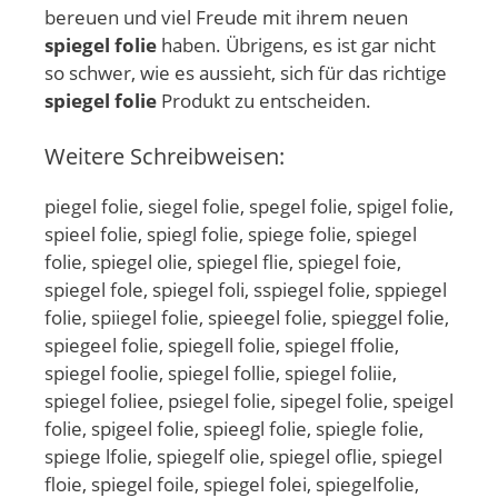
bereuen und viel Freude mit ihrem neuen
spiegel folie
haben. Übrigens, es ist gar nicht
so schwer, wie es aussieht, sich für das richtige
spiegel folie
Produkt zu entscheiden.
Weitere Schreibweisen:
piegel folie, siegel folie, spegel folie, spigel folie,
spieel folie, spiegl folie, spiege folie, spiegel
folie, spiegel olie, spiegel flie, spiegel foie,
spiegel fole, spiegel foli, sspiegel folie, sppiegel
folie, spiiegel folie, spieegel folie, spieggel folie,
spiegeel folie, spiegell folie, spiegel ffolie,
spiegel foolie, spiegel follie, spiegel foliie,
spiegel foliee, psiegel folie, sipegel folie, speigel
folie, spigeel folie, spieegl folie, spiegle folie,
spiege lfolie, spiegelf olie, spiegel oflie, spiegel
floie, spiegel foile, spiegel folei, spiegelfolie,