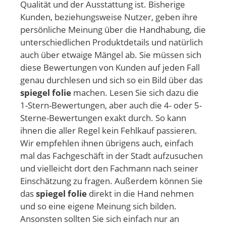
Qualität und der Ausstattung ist. Bisherige
Kunden, beziehungsweise Nutzer, geben ihre
persönliche Meinung über die Handhabung, die
unterschiedlichen Produktdetails und natürlich
auch über etwaige Mängel ab. Sie müssen sich
diese Bewertungen von Kunden auf jeden Fall
genau durchlesen und sich so ein Bild über das
spiegel folie
machen. Lesen Sie sich dazu die
1-Stern-Bewertungen, aber auch die 4- oder 5-
Sterne-Bewertungen exakt durch. So kann
ihnen die aller Regel kein Fehlkauf passieren.
Wir empfehlen ihnen übrigens auch, einfach
mal das Fachgeschäft in der Stadt aufzusuchen
und vielleicht dort den Fachmann nach seiner
Einschätzung zu fragen. Außerdem können Sie
das
spiegel folie
direkt in die Hand nehmen
und so eine eigene Meinung sich bilden.
Ansonsten sollten Sie sich einfach nur an