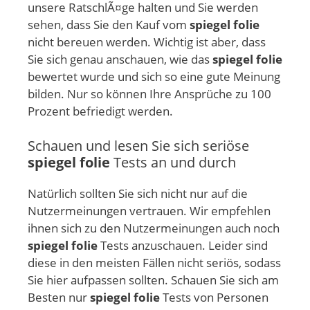
unsere RatschlÃ¤ge halten und Sie werden
sehen, dass Sie den Kauf vom
spiegel folie
nicht bereuen werden. Wichtig ist aber, dass
Sie sich genau anschauen, wie das
spiegel folie
bewertet wurde und sich so eine gute Meinung
bilden. Nur so können Ihre Ansprüche zu 100
Prozent befriedigt werden.
Schauen und lesen Sie sich seriöse
spiegel folie
Tests an und durch
Natürlich sollten Sie sich nicht nur auf die
Nutzermeinungen vertrauen. Wir empfehlen
ihnen sich zu den Nutzermeinungen auch noch
spiegel folie
Tests anzuschauen. Leider sind
diese in den meisten Fällen nicht seriös, sodass
Sie hier aufpassen sollten. Schauen Sie sich am
Besten nur
spiegel folie
Tests von Personen