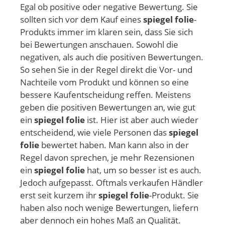
Egal ob positive oder negative Bewertung. Sie
sollten sich vor dem Kauf eines
spiegel folie
-
Produkts immer im klaren sein, dass Sie sich
bei Bewertungen anschauen. Sowohl die
negativen, als auch die positiven Bewertungen.
So sehen Sie in der Regel direkt die Vor- und
Nachteile vom Produkt und können so eine
bessere Kaufentscheidung reffen. Meistens
geben die positiven Bewertungen an, wie gut
ein
spiegel folie
ist. Hier ist aber auch wieder
entscheidend, wie viele Personen das
spiegel
folie
bewertet haben. Man kann also in der
Regel davon sprechen, je mehr Rezensionen
ein
spiegel folie
hat, um so besser ist es auch.
Jedoch aufgepasst. Oftmals verkaufen Händler
erst seit kurzem ihr
spiegel folie
-Produkt. Sie
haben also noch wenige Bewertungen, liefern
aber dennoch ein hohes Maß an Qualität.