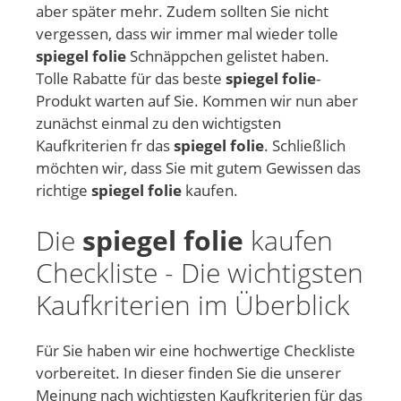
aber später mehr. Zudem sollten Sie nicht
vergessen, dass wir immer mal wieder tolle
spiegel folie
Schnäppchen gelistet haben.
Tolle Rabatte für das beste
spiegel folie
-
Produkt warten auf Sie. Kommen wir nun aber
zunächst einmal zu den wichtigsten
Kaufkriterien fr das
spiegel folie
. Schließlich
möchten wir, dass Sie mit gutem Gewissen das
richtige
spiegel folie
kaufen.
Die
spiegel folie
kaufen
Checkliste - Die wichtigsten
Kaufkriterien im Überblick
Für Sie haben wir eine hochwertige Checkliste
vorbereitet. In dieser finden Sie die unserer
Meinung nach wichtigsten Kaufkriterien für das