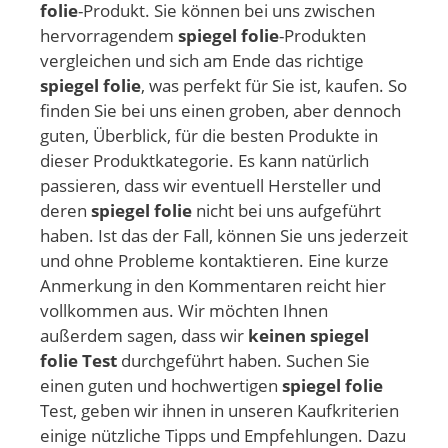
folie
-Produkt. Sie können bei uns zwischen
hervorragendem
spiegel folie
-Produkten
vergleichen und sich am Ende das richtige
spiegel folie
, was perfekt für Sie ist, kaufen. So
finden Sie bei uns einen groben, aber dennoch
guten, Überblick, für die besten Produkte in
dieser Produktkategorie. Es kann natürlich
passieren, dass wir eventuell Hersteller und
deren
spiegel folie
nicht bei uns aufgeführt
haben. Ist das der Fall, können Sie uns jederzeit
und ohne Probleme kontaktieren. Eine kurze
Anmerkung in den Kommentaren reicht hier
vollkommen aus. Wir möchten Ihnen
außerdem sagen, dass wir
keinen spiegel
folie Test
durchgeführt haben. Suchen Sie
einen guten und hochwertigen
spiegel folie
Test, geben wir ihnen in unseren Kaufkriterien
einige nützliche Tipps und Empfehlungen. Dazu