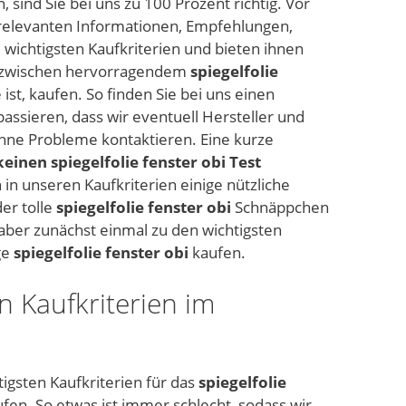
sind Sie bei uns zu 100 Prozent richtig. Vor
n relevanten Informationen, Empfehlungen,
 wichtigsten Kaufkriterien und bieten ihnen
s zwischen hervorragendem
spiegelfolie
e ist, kaufen. So finden Sie bei uns einen
passieren, dass wir eventuell Hersteller und
 ohne Probleme kontaktieren. Eine kurze
keinen spiegelfolie fenster obi Test
 in unseren Kaufkriterien einige nützliche
er tolle
spiegelfolie fenster obi
Schnäppchen
aber zunächst einmal zu den wichtigsten
ge
spiegelfolie fenster obi
kaufen.
n Kaufkriterien im
tigsten Kaufkriterien für das
spiegelfolie
fen. So etwas ist immer schlecht, sodass wir