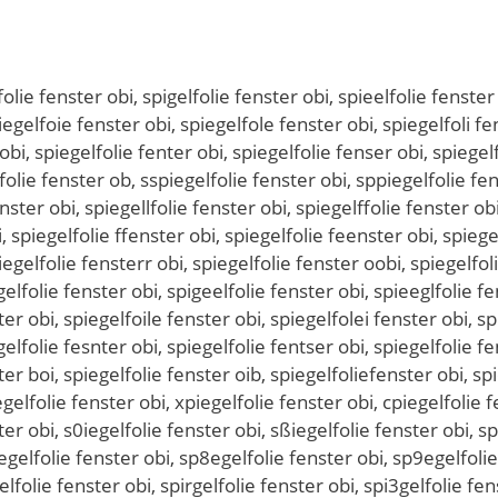
ter obi, spiegelfopie fenster obi, spiegelfooie fenster obi, spiegelfoiie fenster obi, spiegelfokie fenster obi, spiegelfomie fenster obi, spiegelfolue fenster obi, spiegelfolje fenster obi, spiegelfolke fenster obi, spiegelfolle fenster obi, spiegelfoloe fenster obi, spiegelfol8e fenster obi, spiegelfol9e fenster obi, spiegelfoliw fenster obi, spiegelfolis fenster obi, spiegelfolid fenster obi, spiegelfolif fenster obi, spiegelfolir fenster obi, spiegelfoli3 fenster obi, spiegelfoli4 fenster obi, spiegelfolie censter obi, spiegelfolie denster obi, spiegelfolie eenster obi, spiegelfolie renster obi, spiegelfolie tenster obi, spiegelfolie genster obi, spiegelfolie benster obi, spiegelfolie venster obi, spiegelfolie fwnster obi, spiegelfolie fsnster obi, spiegelfolie fdnster obi, spiegelfolie ffnster obi, spiegelfolie frnster obi, spiegelfolie f3nster obi, spiegelfolie f4nster obi, spiegelfolie fe ster obi, spiegelfolie febster obi, spiegelfolie fegster obi, spiegelfolie fehster obi, spiegelfolie fejster obi, spiegelfolie femster obi, spiegelfolie fenqter obi, spiegelfolie fenwter obi, spiegelfolie feneter obi, spiegelfolie fenzter obi, spiegelfolie fenxter obi, spiegelfolie fencter obi, spiegelfolie fensrer obi, spiegelfolie fensfer obi, spiegelfolie fensger obi, spiegelfolie fensher obi, spiegelfolie fensyer obi, spiegelfolie fens5er obi, spiegelfolie fens6er obi, spiegelfolie fenstwr obi, spiegelfolie fenstsr obi, spiegelfolie fenstdr obi, spiegelfolie fenstfr obi, spiegelfolie fenstrr obi, spiegelfolie fenst3r obi, spiegelfolie fenst4r obi, spiegelfolie fenstee obi, spiegelfolie fensted obi, spiegelfolie fenstef obi, spiegelfolie fensteg obi, spiegelfolie fenstet obi, spiegelfolie fenste4 obi, spiegelfolie fenste5 obi, spiegelfolie fenster ibi, spiegelfolie fenster kbi, spiegelfolie fenster lbi, spiegelfolie fenster pbi, spiegelfolie fenster 9bi, spiegelfolie fenster 0bi, spiegelfolie fenster o i, spiegelfolie fenster ovi, spiegelfolie fenster ofi, spiegelfolie fenster ogi, spiegelfolie fenster ohi, spiegelfolie fenster oni, spiegelfolie fenster obu, spiegelfolie fenster obj, spiegelfolie fenster obk, spiegelfolie fenster obl, spiegelfolie fenster obo, spiegelfolie fenster ob8, spiegelfolie fenster ob9, qspiegelfolie fenster obi, sqpiegelfolie fenster obi, wspiegelfolie fenster obi, swpiegelfolie fenster obi, espiegelfolie fenster obi, sepiegelfolie fenster obi, zspiegelfolie fenster obi, szpiegelfolie fenster obi, xspiegelfolie fenster obi, sxpiegelfolie fenster obi, cspiegelfolie fenster obi, scpiegelfolie fenster obi, sopiegelfolie fenster obi, spoiegelfolie fenster obi, slpiegelfolie fenster obi, spliegelfolie fenster obi, söpiegelfolie fenster obi, spöiegelfolie fenster obi, süpiegelfolie fenster obi, spüiegelfolie fenster obi, s0piegelfolie fenster obi, sp0iegelfolie fenster obi, sßpiegelfolie fenster obi, spßiegelfolie fenster obi, spuiegelfolie fenster obi, spiuegelfolie fenster obi, spjiegelfolie fenster obi, spijegelfolie fenster obi, spkiegelfolie fenster obi, spikegelfolie fenster obi, spilegelfolie fenster obi, spioegelfolie fenster obi, sp8iegelfolie fenster obi, spi8egelfolie fenster obi, sp9iegelfolie fenster obi, spi9egelfolie fenster obi, spiwegelfolie fenster obi, spiewgelfolie fenster obi, spisegelfolie fenster obi, spiesgelfolie fenster obi, spidegelfolie fenster obi, spiedgelfolie fenster obi, spifegelfolie fenster obi, spiefgelfolie fenster obi, spiregelfolie fenster obi, spiergelfolie fenster obi, spi3egelfolie fenster obi, spie3gelfolie fenster obi, spi4egelfolie fenster obi, spie4gelfolie fenster obi, spiegrelfolie fenster obi, spiegfelfolie fenster obi, spievgelfolie fenster obi, spiegvelfolie fenster o