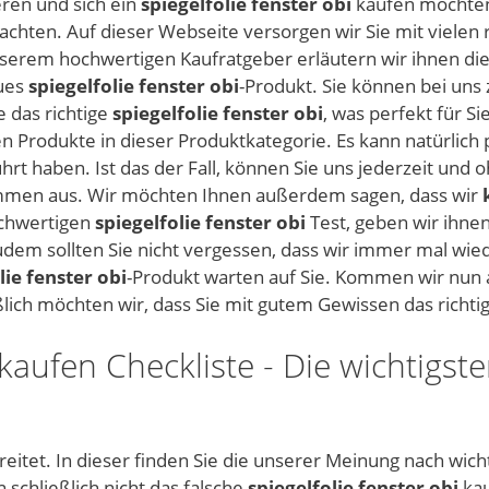
eren und sich ein
spiegelfolie fenster obi
kaufen möchten, 
beachten. Auf dieser Webseite versorgen wir Sie mit viele
nserem hochwertigen Kaufratgeber erläutern wir ihnen die
eues
spiegelfolie fenster obi
-Produkt. Sie können bei un
 das richtige
spiegelfolie fenster obi
, was perfekt für Si
n Produkte in dieser Produktkategorie. Es kann natürlich 
ührt haben. Ist das der Fall, können Sie uns jederzeit und
mmen aus. Wir möchten Ihnen außerdem sagen, dass wir
ochwertigen
spiegelfolie fenster obi
Test, geben wir ihnen
em sollten Sie nicht vergessen, dass wir immer mal wied
lie fenster obi
-Produkt warten auf Sie. Kommen wir nun 
eßlich möchten wir, dass Sie mit gutem Gewissen das richti
kaufen Checkliste - Die wichtigste
eitet. In dieser finden Sie die unserer Meinung nach wich
schließlich nicht das falsche
spiegelfolie fenster obi
kau