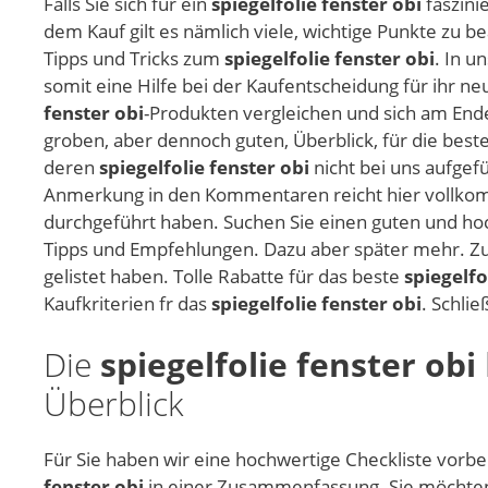
Falls Sie sich für ein
spiegelfolie fenster obi
faszini
dem Kauf gilt es nämlich viele, wichtige Punkte zu 
Tipps und Tricks zum
spiegelfolie fenster obi
. In u
somit eine Hilfe bei der Kaufentscheidung für ihr n
fenster obi
-Produkten vergleichen und sich am Ende
groben, aber dennoch guten, Überblick, für die beste
deren
spiegelfolie fenster obi
nicht bei uns aufgef
Anmerkung in den Kommentaren reicht hier vollko
durchgeführt haben. Suchen Sie einen guten und h
Tipps und Empfehlungen. Dazu aber später mehr. Zud
gelistet haben. Tolle Rabatte für das beste
spiegelfo
Kaufkriterien fr das
spiegelfolie fenster obi
. Schli
Die
spiegelfolie fenster obi
Überblick
Für Sie haben wir eine hochwertige Checkliste vorber
fenster obi
in einer Zusammenfassung. Sie möchten 