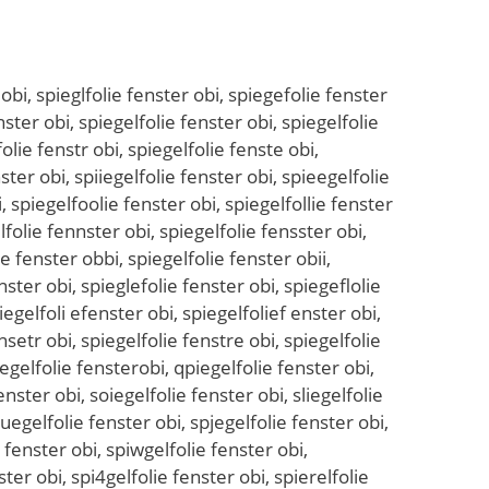
bi, spietgelfolie fenster obi, spiegtelfolie fenster obi, spiebgelfolie fenster obi, spiegbelfolie fenster obi, spieygelfolie fenster obi, spiegyelfolie fenster obi, spiehgelfolie fenster obi, spieghelfolie fenster obi, spiengelfolie fenster obi, spiegnelfolie fenster obi, spiegwelfolie fenster obi, spiegewlfolie fenster obi, spiegselfolie fenster obi, spiegeslfolie fenster obi, spiegdelfolie fenster obi, spiegedlfolie fenster obi, spiegeflfolie fenster obi, spiegerlfolie fenster obi, spieg3elfolie fenster obi, spiege3lfolie fenster obi, spieg4elfolie fenster obi, spiege4lfolie fenster obi, spiegeplfolie fenster obi, spiegelpfolie fenster obi, spiegeolfolie fenster obi, spiegelofolie fenster obi, spiegeilfolie fenster obi, spiegelifolie fenster obi, spiegeklfolie fenster obi, spiegelkfolie fenster obi, spiegemlfolie fenster obi, spiegelmfolie fenster obi, spiegelcfolie fenster obi, spiegelfcolie fenster obi, spiegeldfolie fenster obi, spiegelfdolie fenster obi, spiegelefolie fenster obi, spiegelfeolie fenster obi, spiegelrfolie fenster obi, spiegelfrolie fenster obi, spiegeltfolie fenster obi, spiegelftolie fenster obi, spiegelgfolie fenster obi, spiegelfgolie fenster obi, spiegelbfolie fenster obi, spiegelfbolie fenster obi, spiegelvfolie fenster obi, spiegelfvolie fenster obi, spiegelfiolie fenster obi, spiegelfoilie fenster obi, spiegelfkolie fenster obi, spiegelfoklie fenster obi, spiegelflolie fenster obi, spiegelfpolie fenster obi, spiegelfoplie fenster obi, spiegelf9olie fenster obi, spiegelfo9lie fenster obi, spiegelf0olie fenster obi, spiegelfo0lie fenster obi, spiegelfolpie fenster obi, spiegelfoloie fenster obi, spiegelfolkie fenster obi, spiegelfomlie fenster obi, spiegelfolmie fenster obi, spiegelfoluie fenster obi, spiegelfoliue fenster obi, spiegelfoljie fenster obi, spiegelfolije fenster obi, spiegelfolike fenster obi, spiegelfolile fenster obi, spiegelfolioe fenster obi, spiegelfol8ie fenster obi, spiegelfoli8e fenster obi, spiegelfol9ie fenster obi, spiegelfoli9e fenster obi, spiegelfoliwe fenster obi, spiegelfoliew fenster obi, spiegelfolise fenster obi, spiegelfolies fenster obi, spiegelfolide fenster obi, spiegelfolied fenster obi, spiegelfolife fenster obi, spiegelfolief fenster obi, spiegelfolire fenster obi, spiegelfolier fenster obi, spiegelfoli3e fenster obi, spiegelfolie3 fenster obi, spiegelfoli4e fenster obi, spiegelfolie4 fenster obi, spiegelfolie cfenster obi, spiegelfolie fcenster obi, spiegelfolie dfenster obi, spiegelfolie fdenster obi, spiegelfolie efenster obi, spiegelfolie rfenster obi, spiegelfolie frenster obi, spiegelfolie tfenster obi, spiegelfolie ftenster obi, spiegelfolie gfenster obi, spiegelfolie fgenster obi, spiegelfolie bfenster obi, spiegelfolie fbenster obi, spiegelfolie vfenster obi, spiegelfolie fvenster obi, spiegelfolie fwenster obi, spiegelfolie fewnster obi, spiegelfolie fsenster obi, spiegelfolie fesnster obi, spiegelfolie