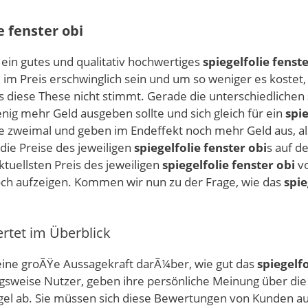
e fenster obi
s ein gutes und qualitativ hochwertiges
spiegelfolie fenste
ie im Preis erschwinglich sein und um so weniger es kostet,
s diese These nicht stimmt. Gerade die unterschiedlichen
nig mehr Geld ausgeben sollte und sich gleich für ein
spie
 zweimal und geben im Endeffekt noch mehr Geld aus, als 
die Preise des jeweiligen
spiegelfolie fenster obi
s auf d
ktuellsten Preis des jeweiligen
spiegelfolie fenster obi
vo
och aufzeigen. Kommen wir nun zu der Frage, wie das
spie
rtet im Überblick
ne groÃŸe Aussagekraft darÃ¼ber, wie gut das
spiegelfo
ngsweise Nutzer, geben ihre persönliche Meinung über di
gel ab. Sie müssen sich diese Bewertungen von Kunden auf