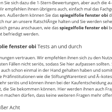
 Sie sich dazu die 1-Stern-Bewertungen, aber auch die 4
Wir empfehlen ihnen übrigens auch, einfach mal das Fachge
agen. Außerdem können Sie das
spiegelfolie fenster obi
d
fach nur an unsere RatschlÃ¤ge halten und Sie werden seh
 sich genau anschauen, wie das
spiegelfolie fenster obi
be
t befriedigt werden.
olie fenster obi
Tests an und durch
rmeinungen vertrauen. Wir empfehlen ihnen sich zu den N
ten Fällen nicht seriös, sodass Sie hier aufpassen sollten
e auch schon einmal in der Hand gehalten haben und somi
 Präfinstitutionen wie die StiftungWarentest und Ã–kotes
sehr seriös und können ihnen bei der Kaufentscheidung au
ukt, die Sie bekommen können. Hier werden ihnen auch Fr
en machen dürfen, dass keine weiteren Fragen mehr offen
ußer Acht