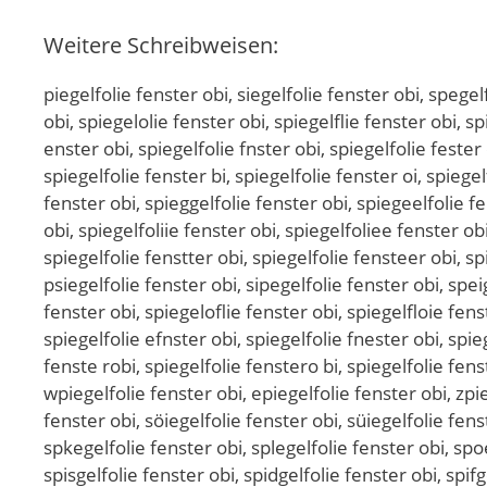
Weitere Schreibweisen:
piegelfolie fenster obi, siegelfolie fenster obi, spegelfolie fenster obi, spigelfolie fenster obi, spieelfolie fenster obi, spieglfolie fenster obi, spiegefolie fenster obi, spiegelolie fenster obi, spiegelflie fenster obi, spiegelfoie fenster obi, spiegelfole fenster obi, spiegelfoli fenster obi, spiegelfolie fenster obi, spiegelfolie enster obi, spiegelfolie fnster obi, spiegelfolie fester obi, spiegelfolie fenter obi, spiegelfolie fenser obi, spiegelfolie fenstr obi, spiegelfolie fenste obi, spiegelfolie fenster bi, spiegelfolie fenster oi, spiegelfolie fenster ob, sspiegelfolie fenster obi, sppiegelfolie fenster obi, spiiegelfolie fenster obi, spieegelfolie fenster obi, spieggelfolie fenster obi, spiegeelfolie fenster obi, spiegellfolie fenster obi, spiegelffolie fenster obi, spiegelfoolie fenster obi, spiegelfollie fenster obi, spiegelfoliie fenster obi, spiegelfoliee fenster obi, spiegelfolie ffenster obi, spiegelfolie feenster obi, spiegelfolie fennster obi, spiegelfolie fensster obi, spiegelfolie fenstter obi, spiegelfolie fensteer obi, spiegelfolie fensterr obi, spiegelfolie fenster oobi, spiegelfolie fenster obbi, spiegelfolie fenster obii, psiegelfolie fenster obi, sipegelfolie fenster obi, speigelfolie fenster obi, spigeelfolie fenster obi, spieeglfolie fenster obi, spieglefolie fenster obi, spiegeflolie fenster obi, spiegeloflie fenster obi, spiegelfloie fenster obi, spiegelfoile fenster obi, spiegelfolei fenster obi, spiegelfoli efenster obi, spiegelfolief enster obi, spiegelfolie efnster obi, spiegelfolie fnester obi, spiegelfolie fesnter obi, spiegelfolie fentser obi, spiegelfolie fensetr obi, spiegelfolie fenstre obi, spiegelfolie fenste robi, spiegelfolie fenstero bi, spiegelfolie fenster boi, spiegelfolie fenster oib, spiegelfoliefenster obi, spiegelfolie fensterobi, qpiegelfolie fenster obi, wpiegelfolie fenster obi, epiegelfolie fenster obi, zpiegelfolie fenster obi, xpiegelfolie fenster obi, cpiegelfolie fenster obi, soiegelfolie fenster obi, sliegelfolie fenster obi, söiegelfolie fenster obi, süiegelfolie fenster obi, s0iegelfolie fenster obi, sßiegelfolie fenster obi, spuegelfolie fenster obi, spjegelfolie fenster obi, spkegelfolie fenster obi, splegelfolie fenster obi, spoegelfolie fenster obi, sp8egelfolie fenster obi, sp9egelfolie fenster obi, spiwgelfolie fenster obi, spisgelfolie fenster obi, spidgelfolie fenster obi, spifgelfolie fenster obi, spirgelfolie fenster obi, spi3gelfolie fenster obi, spi4gelfolie fenster obi, spierelfolie fenster obi, spiefelfolie fenster obi, spievelfolie fenster obi, spietelfolie fenster obi, spiebelfolie fenster obi, spieyelfolie fenster obi, spiehelfolie fenster obi, spienelfolie fenster obi, spiegwlfolie fenster obi, spiegslfolie fenster obi, spiegdlfolie fenster obi, spiegflfolie fenster obi, spiegrlfolie fenster obi, spieg3lfolie fenster obi, spieg4lfolie fenster obi, spiegepfolie fenster obi, spiegeofolie fenster obi, spiegeifolie fenster obi, spiegekfolie fenster obi, spiegemfolie fenster obi, spiegelcolie fenster obi, spiegeldolie fenster obi, spiegeleolie fenster obi, spiegelrolie fenster obi, spiegeltolie fenster obi, spiegelgolie fenster obi, spiegelbolie fenster obi, spiegelvolie fenster obi, spiegelfilie fenster obi, spiegelfklie fenster obi, spiegelfllie fenster obi, spiegelfplie fenster obi, spiegelf9lie fenster obi, spiegelf0lie fens