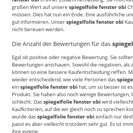
großen Wert auf unsere
spiegelfolie fenster obi
Ch
müssen. Dies hat nun ein Ende. Eine ausführliche un
gut informieren. Unser
spiegelfolie fenster obi
Kauf
nicht bereuen werden.
Die Anzahl der Bewertungen für das
spiegel
Egal ob positive oder negative Bewertung. Sie sollte
Bewertungen anschauen. Sowohl die negativen, als a
können so eine bessere Kaufentscheidung reffen. Me
wieder entscheidend, wie viele Personen das
spiege
ein
spiegelfolie fenster obi
hat, um so besser ist e
Produkt. Sie haben also noch wenige Bewertungen, l
schlecht. Das
spiegelfolie fenster obi
wird vielleic
Kaufkriterien, auf die wir gleich noch zu sprechen 
wurde das
spiegelfolie fenster obi
einfach nur desh
passt es aber vielleicht trotzdem sehr gut. Es ist im
ihre eigene.