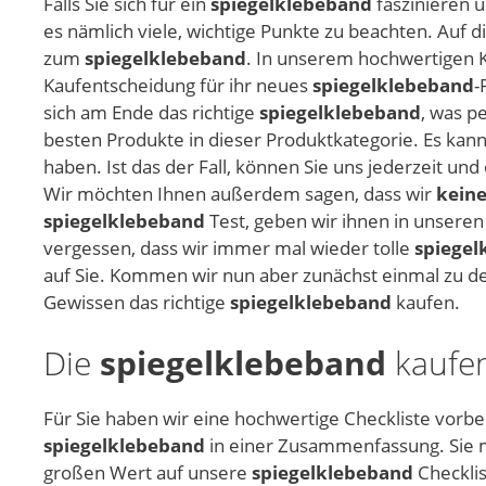
Falls Sie sich für ein
spiegelklebeband
faszinieren u
es nämlich viele, wichtige Punkte zu beachten. Auf 
zum
spiegelklebeband
. In unserem hochwertigen Ka
Kaufentscheidung für ihr neues
spiegelklebeband
-
sich am Ende das richtige
spiegelklebeband
, was p
besten Produkte in dieser Produktkategorie. Es kann
haben. Ist das der Fall, können Sie uns jederzeit 
Wir möchten Ihnen außerdem sagen, dass wir
keine
spiegelklebeband
Test, geben wir ihnen in unseren
vergessen, dass wir immer mal wieder tolle
spiegel
auf Sie. Kommen wir nun aber zunächst einmal zu den
Gewissen das richtige
spiegelklebeband
kaufen.
Die
spiegelklebeband
kaufen
Für Sie haben wir eine hochwertige Checkliste vorber
spiegelklebeband
in einer Zusammenfassung. Sie m
großen Wert auf unsere
spiegelklebeband
Checklis