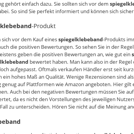
g gehört einfach dazu. Sie sollten sich vor dem
spiegelk
abei. So sind Sie perfekt informiert und können sich siche
lklebeband
-Produkt
n sich vor dem Kauf eines
spiegelklebeband
-Produkts imm
uch die positiven Bewertungen. So sehen Sie in der Regel
istens geben die positiven Bewertungen an, wie gut ein
elklebeband
bewertet haben. Man kann also in der Regel
edoch aufgepasst. Oftmals verkaufen Händler erst seit kur
 ein hohes Maß an Qualität. Wenige Rezensionen sind also
ng genug auf Plattformen wie Amazon angeboten. Hier gilt e
hen. Auch bei den negativen Bewertungen müssen Sie aufp
rtet, da es nicht den Vorstellungen des jeweiligen Nutzer
u Fall zu unterscheiden. Hören Sie nicht auf die Meinung an
ebeband