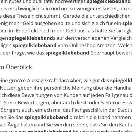
s ein gutes und qualitativ hochwertiges
spiegelklebeband
Preis erschwinglich sein und um so weniger es kostet, um s
s diese These nicht stimmt. Gerade die unterschiedlichen
nig mehr Geld ausgeben sollte und sich gleich für ein
spi
en im Endeffekt noch mehr Geld aus, als hätte Sie sich gl
igen
spiegelklebeband
s auf den verschiedenen Vergleich
iligen
spiegelklebeband
vom Onlineshop Amazon. Welche 
 der Frage, wie das
spiegelklebeband
überhaupt bewert
m Überblick
ne groÃŸe Aussagekraft darÃ¼ber, wie gut das
spiegel
 Nutzer, geben ihre persönliche Meinung über die Handhab
ich diese Bewertungen von Kunden auf jeden Fall genau du
1-Stern-Bewertungen, aber auch die 4- oder 5-Sterne-Bewe
übrigens auch, einfach mal das Fachgeschäft in der Stadt
en Sie das
spiegelklebeband
direkt in die Hand nehmen 
atschlÃ¤ge halten und Sie werden sehen, dass Sie den Kau
uen, wie das
spiegelklebeband
bewertet wurde und sich 