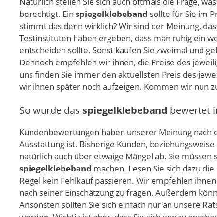
Natürlich stellen Sie sich auch oftmals die Frage, wa
berechtigt. Ein
spiegelklebeband
sollte für Sie im 
stimmt das denn wirklich? Wir sind der Meinung, das
Testinstituten haben ergeben, dass man ruhig ein we
entscheiden sollte. Sonst kaufen Sie zweimal und geb
Dennoch empfehlen wir ihnen, die Preise des jeweil
uns finden Sie immer den aktuellsten Preis des jewe
wir ihnen später noch aufzeigen. Kommen wir nun zu
So wurde das
spiegelklebeband
bewertet i
Kundenbewertungen haben unserer Meinung nach ei
Ausstattung ist. Bisherige Kunden, beziehungsweise
natürlich auch über etwaige Mängel ab. Sie müssen s
spiegelklebeband
machen. Lesen Sie sich dazu die 
Regel kein Fehlkauf passieren. Wir empfehlen ihnen 
nach seiner Einschätzung zu fragen. Außerdem könn
Ansonsten sollten Sie sich einfach nur an unsere R
werden. Wichtig ist aber, dass Sie sich genau anscha