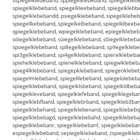
sspiegelklebeband, sppiegelklebeband, spiiegelkleb
spiegelkllebeband, spiegelkleebeband, spiegelklebb
spiegelklebebandd, psiegelklebeband, sipegelklebeb
spiegellkebeband, spiegelkelbeband, spiegelklbeeba
qpiegelklebeband, wpiegelklebeband, epiegelklebeba
söiegelklebeband, süiegelklebeband, s0iegelklebeb
spoegelklebeband, sp8egelklebeband, sp9egelklebeb
spi3gelklebeband, spi4gelklebeband, spierelklebeba
spiehelklebeband, spienelklebeband, spiegwlklebeba
spieg4lklebeband, spiegepklebeband, spiegeoklebeb
spiegelmlebeband, spiegelllebeband, spiegelolebeb
spiegelklwbeband, spiegelklsbeband, spiegelkldbeban
spiegelkleveband, spiegelklefeband, spiegelklegeba
spiegelklebfband, spiegelklebrband, spiegelkleb3ban
spiegelklebehand, spiegelklebenand, spiegelklebebq
spiegelklebebagd, spiegelklebebahd, spiegelklebeba
spiegelklebebanr, spiegelklebebanf, spiegelklebeba
espiegelklebeband, sepiegelklebeband, zspiegelkleb