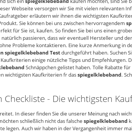
nd sich ein
spiegelklebeband
kaufen möchten, sind Sie be
dieser Webseite versorgen wir Sie mit vielen relevanten I
ufratgeber erläutern wir ihnen die wichtigsten Kaufkriter
Produkt. Sie können bei uns zwischen hervorragendem
sp
erfekt für Sie ist, kaufen. So finden Sie bei uns einen grob
 natürlich passieren, dass wir eventuell Hersteller und d
und ohne Probleme kontaktieren. Eine kurze Anmerkung in
n spiegelklebeband Test
durchgeführt haben. Suchen Si
 Kaufkriterien einige nützliche Tipps und Empfehlungen. D
klebeband
Schnäppchen gelistet haben. Tolle Rabatte für
 wichtigsten Kaufkriterien fr das
spiegelklebeband
. Sc
 Checkliste - Die wichtigsten Kauf
eitet. In dieser finden Sie die unserer Meinung nach wicht
öchten schließlich nicht das falsche
spiegelklebeband
k
te legen. Auch wir haben in der Vergangenheit immer mal