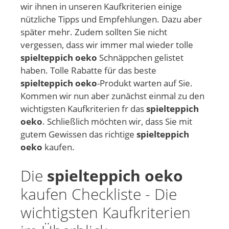
wir ihnen in unseren Kaufkriterien einige
nützliche Tipps und Empfehlungen. Dazu aber
später mehr. Zudem sollten Sie nicht
vergessen, dass wir immer mal wieder tolle
spielteppich oeko
Schnäppchen gelistet
haben. Tolle Rabatte für das beste
spielteppich oeko
-Produkt warten auf Sie.
Kommen wir nun aber zunächst einmal zu den
wichtigsten Kaufkriterien fr das
spielteppich
oeko
. Schließlich möchten wir, dass Sie mit
gutem Gewissen das richtige
spielteppich
oeko
kaufen.
Die
spielteppich oeko
kaufen Checkliste - Die
wichtigsten Kaufkriterien