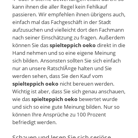
kann ihnen die aller Regel kein Fehlkauf
passieren. Wir empfehlen ihnen übrigens auch,
einfach mal das Fachgeschäft in der Stadt
aufzusuchen und vielleicht dort den Fachmann
nach seiner Einschätzung zu fragen. Außerdem
können Sie das
spielteppich oeko
direkt in die
Hand nehmen und so eine eigene Meinung
sich bilden. Ansonsten sollten Sie sich einfach
nur an unsere RatschlÃ¤ge halten und Sie
werden sehen, dass Sie den Kauf vom
spielteppich oeko
nicht bereuen werden.
Wichtig ist aber, dass Sie sich genau anschauen,
wie das
spielteppich oeko
bewertet wurde
und sich so eine gute Meinung bilden. Nur so
können Ihre Ansprüche zu 100 Prozent
befriedigt werden.
Schauen und lesen Sie sich seriöse