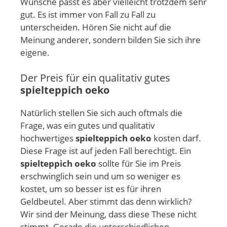
Wünsche passt es aber vielleicht trotzdem sehr
gut. Es ist immer von Fall zu Fall zu
unterscheiden. Hören Sie nicht auf die
Meinung anderer, sondern bilden Sie sich ihre
eigene.
Der Preis für ein qualitativ gutes
spielteppich oeko
Natürlich stellen Sie sich auch oftmals die
Frage, was ein gutes und qualitativ
hochwertiges
spielteppich oeko
kosten darf.
Diese Frage ist auf jeden Fall berechtigt. Ein
spielteppich oeko
sollte für Sie im Preis
erschwinglich sein und um so weniger es
kostet, um so besser ist es für ihren
Geldbeutel. Aber stimmt das denn wirklich?
Wir sind der Meinung, dass diese These nicht
stimmt. Gerade die unterschiedlichen