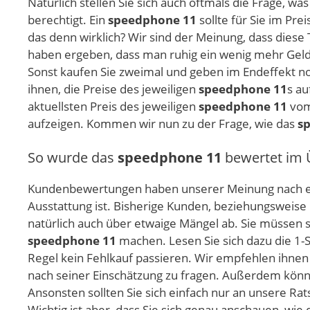
Natürlich stellen Sie sich auch oftmals die Frage, wa
berechtigt. Ein
speedphone 11
sollte für Sie im Pre
das denn wirklich? Wir sind der Meinung, dass diese
haben ergeben, dass man ruhig ein wenig mehr Geld 
Sonst kaufen Sie zweimal und geben im Endeffekt noc
ihnen, die Preise des jeweiligen
speedphone 11
s au
aktuellsten Preis des jeweiligen
speedphone 11
vom 
aufzeigen. Kommen wir nun zu der Frage, wie das
s
So wurde das
speedphone 11
bewertet im 
Kundenbewertungen haben unserer Meinung nach ei
Ausstattung ist. Bisherige Kunden, beziehungsweise
natürlich auch über etwaige Mängel ab. Sie müssen s
speedphone 11
machen. Lesen Sie sich dazu die 1-
Regel kein Fehlkauf passieren. Wir empfehlen ihnen 
nach seiner Einschätzung zu fragen. Außerdem könn
Ansonsten sollten Sie sich einfach nur an unsere R
Wichtig ist aber, dass Sie sich genau anschauen, wie