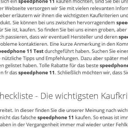
 sich ein
speedphone 11
kaufen möchten, sind Sie bei uns 
ser Webseite versorgen wir Sie mit vielen relevanten Inf
ber erläutern wir ihnen die wichtigsten Kaufkriterien und
odukt. Sie können bei uns zwischen hervorragendem
spee
ür Sie ist, kaufen. So finden Sie bei uns einen groben, abe
ch passieren, dass wir eventuell Hersteller und deren
spe
e Probleme kontaktieren. Eine kurze Anmerkung in den Ko
peedphone 11 Test
durchgeführt haben. Suchen Sie ein
ge nützliche Tipps und Empfehlungen. Dazu aber später meh
 gelistet haben. Tolle Rabatte für das beste
speedphone
en fr das
speedphone 11
. Schließlich möchten wir, dass 
eckliste - Die wichtigsten Kaufkr
eitet. In dieser finden Sie die unserer Meinung nach wich
nicht das falsche
speedphone 11
kaufen. So etwas ist im
haben in der Vergangenheit immer mal wieder unter Fehlk