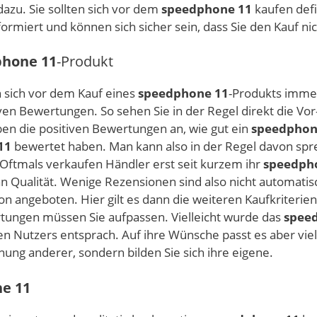
dazu. Sie sollten sich vor dem
speedphone 11
kaufen defi
informiert und können sich sicher sein, dass Sie den Kauf 
hone 11
-Produkt
n sich vor dem Kauf eines
speedphone 11
-Produkts immer
iven Bewertungen. So sehen Sie in der Regel direkt die V
en die positiven Bewertungen an, wie gut ein
speedphon
11
bewertet haben. Man kann also in der Regel davon spr
 Oftmals verkaufen Händler erst seit kurzem ihr
speedph
 Qualität. Wenige Rezensionen sind also nicht automatis
n angeboten. Hier gilt es dann die weiteren Kaufkriterie
rtungen müssen Sie aufpassen. Vielleicht wurde das
spee
en Nutzers entsprach. Auf ihre Wünsche passt es aber viell
inung anderer, sondern bilden Sie sich ihre eigene.
e 11