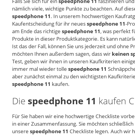
Falls Sie sich für ein
speedphone 11
faszinieren und
nämlich viele, wichtige Punkte zu beachten. Auf die
speedphone 11
. In unserem hochwertigen Kaufratge
Kaufentscheidung für ihr neues
speedphone 11
-Pr
am Ende das richtige
speedphone 11
, was perfekt f
Produkte in dieser Produktkategorie. Es kann natürli
Ist das der Fall, können Sie uns jederzeit und ohn
möchten Ihnen außerdem sagen, dass wir
keinen s
Test, geben wir ihnen in unseren Kaufkriterien eini
immer mal wieder tolle
speedphone 11
Schnäppchen
aber zunächst einmal zu den wichtigsten Kaufkriteri
speedphone 11
kaufen.
Die
speedphone 11
kaufen Ch
Für Sie haben wir eine hochwertige Checkliste vorber
in einer Zusammenfassung. Sie möchten schließlich 
unsere
speedphone 11
Checkliste legen. Auch wir 