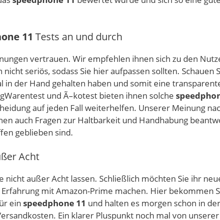
one 11
Tests an und durch
rmeinungen vertrauen. Wir empfehlen ihnen sich zu den N
 nicht seriös, sodass Sie hier aufpassen sollten. Schauen
al in der Hand gehalten haben und somit eine transparen
ungWarentest und Ã–kotest bieten ihnen solche
speedphon
heidung auf jeden Fall weiterhelfen. Unserer Meinung nach
nen auch Fragen zur Haltbarkeit und Handhabung beantwo
fen geblieben sind.
ußer Acht
 nicht außer Acht lassen. Schließlich möchten Sie ihr ne
ute Erfahrung mit Amazon-Prime machen. Hier bekommen Si
für ein
speedphone 11
und halten es morgen schon in der
ersandkosten. Ein klarer Pluspunkt noch mal von unserer 