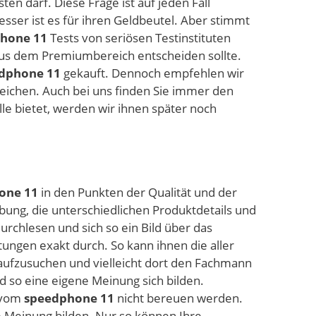
ten darf. Diese Frage ist auf jeden Fall
esser ist es für ihren Geldbeutel. Aber stimmt
hone 11
Tests von seriösen Testinstituten
us dem Premiumbereich entscheiden sollte.
dphone 11
gekauft. Dennoch empfehlen wir
leichen. Auch bei uns finden Sie immer den
e bietet, werden wir ihnen später noch
one 11
in den Punkten der Qualität und der
ung, die unterschiedlichen Produktdetails und
rchlesen und sich so ein Bild über das
ungen exakt durch. So kann ihnen die aller
 aufzusuchen und vielleicht dort den Fachmann
 so eine eigene Meinung sich bilden.
f vom
speedphone 11
nicht bereuen werden.
 Meinung bilden. Nur so können Ihre