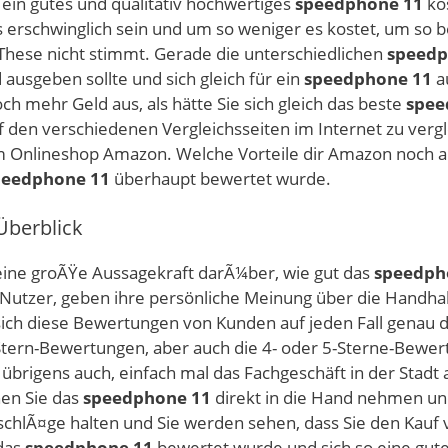
s ein gutes und qualitativ hochwertiges
speedphone 11
kos
is erschwinglich sein und um so weniger es kostet, um so b
 These nicht stimmt. Gerade die unterschiedlichen
speedp
ausgeben sollte und sich gleich für ein
speedphone 11
a
h mehr Geld aus, als hätte Sie sich gleich das beste
spee
f den verschiedenen Vergleichsseiten im Internet zu verg
Onlineshop Amazon. Welche Vorteile dir Amazon noch all
peedphone 11
überhaupt bewertet wurde.
Überblick
ne groÃŸe Aussagekraft darÃ¼ber, wie gut das
speedph
 Nutzer, geben ihre persönliche Meinung über die Handhab
ich diese Bewertungen von Kunden auf jeden Fall genau du
Stern-Bewertungen, aber auch die 4- oder 5-Sterne-Bewert
übrigens auch, einfach mal das Fachgeschäft in der Stadt
en Sie das
speedphone 11
direkt in die Hand nehmen und
atschlÃ¤ge halten und Sie werden sehen, dass Sie den Kau
 das
speedphone 11
bewertet wurde und sich so eine gute