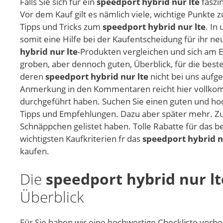
Falls Sie sich für ein
speedport hybrid nur lte
faszi
Vor dem Kauf gilt es nämlich viele, wichtige Punkte
Tipps und Tricks zum
speedport hybrid nur lte
. In
somit eine Hilfe bei der Kaufentscheidung für ihr n
hybrid nur lte
-Produkten vergleichen und sich am E
groben, aber dennoch guten, Überblick, für die beste
deren
speedport hybrid nur lte
nicht bei uns aufge
Anmerkung in den Kommentaren reicht hier vollko
durchgeführt haben. Suchen Sie einen guten und h
Tipps und Empfehlungen. Dazu aber später mehr. Zud
Schnäppchen gelistet haben. Tolle Rabatte für das b
wichtigsten Kaufkriterien fr das
speedport hybrid n
kaufen.
Die
speedport hybrid nur lt
Überblick
Für Sie haben wir eine hochwertige Checkliste vorber