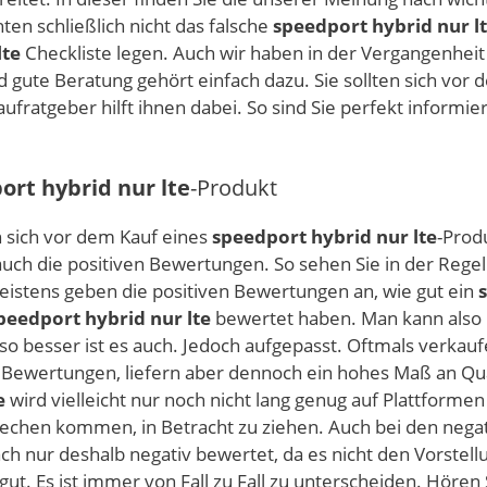
n schließlich nicht das falsche
speedport hybrid nur l
lte
Checkliste legen. Auch wir haben in der Vergangenhei
d gute Beratung gehört einfach dazu. Sie sollten sich vor
ufratgeber hilft ihnen dabei. So sind Sie perfekt informie
ort hybrid nur lte
-Produkt
n sich vor dem Kauf eines
speedport hybrid nur lte
-Prod
uch die positiven Bewertungen. So sehen Sie in der Regel
istens geben die positiven Bewertungen an, wie gut ein
peedport hybrid nur lte
bewertet haben. Man kann also 
so besser ist es auch. Jedoch aufgepasst. Oftmals verkauf
 Bewertungen, liefern aber dennoch ein hohes Maß an Qua
e
wird vielleicht nur noch nicht lang genug auf Plattforme
 sprechen kommen, in Betracht zu ziehen. Auch bei den ne
ch nur deshalb negativ bewertet, da es nicht den Vorstell
gut. Es ist immer von Fall zu Fall zu unterscheiden. Hören