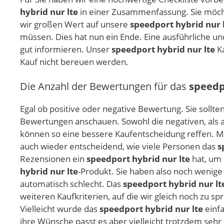
hybrid nur lte
in einer Zusammenfassung. Sie möchte
wir großen Wert auf unsere
speedport hybrid nur 
müssen. Dies hat nun ein Ende. Eine ausführliche un
gut informieren. Unser
speedport hybrid nur lte
Ka
Kauf nicht bereuen werden.
Die Anzahl der Bewertungen für das
speedp
Egal ob positive oder negative Bewertung. Sie sollte
Bewertungen anschauen. Sowohl die negativen, als a
können so eine bessere Kaufentscheidung reffen. Me
auch wieder entscheidend, wie viele Personen das
s
Rezensionen ein
speedport hybrid nur lte
hat, um 
hybrid nur lte
-Produkt. Sie haben also noch wenige
automatisch schlecht. Das
speedport hybrid nur lt
weiteren Kaufkriterien, auf die wir gleich noch zu
Vielleicht wurde das
speedport hybrid nur lte
einfa
ihre Wünsche passt es aber vielleicht trotzdem sehr 