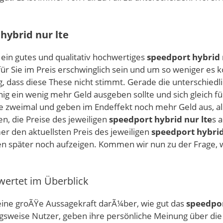
hybrid nur lte
s ein gutes und qualitativ hochwertiges
speedport hybrid 
für Sie im Preis erschwinglich sein und um so weniger es k
g, dass diese These nicht stimmt. Gerade die unterschied
ig ein wenig mehr Geld ausgeben sollte und sich gleich fü
 zweimal und geben im Endeffekt noch mehr Geld aus, als 
, die Preise des jeweiligen
speedport hybrid nur lte
s 
er den aktuellsten Preis des jeweiligen
speedport hybrid
nen später noch aufzeigen. Kommen wir nun zu der Frage, 
ertet im Überblick
ne groÃŸe Aussagekraft darÃ¼ber, wie gut das
speedpor
ngsweise Nutzer, geben ihre persönliche Meinung über di