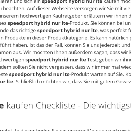
nieren und sich ein
speedport hybrid nur lte
kaufen möcht
 zu beachten. Auf dieser Webseite versorgen wir Sie mit v
 unserem hochwertigen Kaufratgeber erläutern wir ihnen d
eues
speedport hybrid nur lte
-Produkt. Sie können bei 
nde das richtige
speedport hybrid nur lte
, was perfekt f
n Produkte in dieser Produktkategorie. Es kann natürlich 
führt haben. Ist das der Fall, können Sie uns jederzeit u
mmen aus. Wir möchten Ihnen außerdem sagen, dass wir
ochwertigen
speedport hybrid nur lte
Test, geben wir ihn
em sollten Sie nicht vergessen, dass wir immer mal wied
este
speedport hybrid nur lte
-Produkt warten auf Sie. 
ur lte
. Schließlich möchten wir, dass Sie mit gutem Gewis
e
kaufen Checkliste - Die wichtigs
eitet. In dieser finden Sie die unserer Meinung nach wich