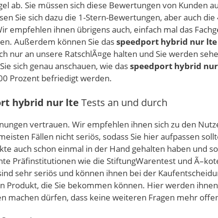
gel ab. Sie müssen sich diese Bewertungen von Kunden auf
en Sie sich dazu die 1-Stern-Bewertungen, aber auch die
Wir empfehlen ihnen übrigens auch, einfach mal das Fachge
agen. Außerdem können Sie das
speedport hybrid nur lte
fach nur an unsere RatschlÃ¤ge halten und Sie werden seh
 Sie sich genau anschauen, wie das
speedport hybrid nur
00 Prozent befriedigt werden.
t hybrid nur lte
Tests an und durch
rmeinungen vertrauen. Wir empfehlen ihnen sich zu den N
eisten Fällen nicht seriös, sodass Sie hier aufpassen sol
ukte auch schon einmal in der Hand gehalten haben und s
te Präfinstitutionen wie die StiftungWarentest und Ã–kot
sind sehr seriös und können ihnen bei der Kaufentscheidun
 ein Produkt, die Sie bekommen können. Hier werden ihne
en machen dürfen, dass keine weiteren Fragen mehr offen