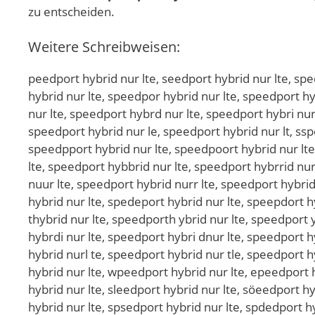
zu entscheiden.
Weitere Schreibweisen:
peedport hybrid nur lte, seedport hybrid nur lte, spedport hybrid nur lte, speeport hybrid nur lte, speedort hybrid nur lte, speedprt hybrid nur lte, speedpot hybrid nur lte, speedpor hybrid nur lte, speedport hybrid nur lte, speedport ybrid nur lte, speedport hbrid nur lte, speedport hyrid nur lte, speedport hybid nur lte, speedport hybrd nur lte, speedport hybri nur lte, speedport hybrid ur lte, speedport hybrid nr lte, speedport hybrid nu lte, speedport hybrid nur te, speedport hybrid nur le, speedport hybrid nur lt, sspeedport hybrid nur lte, sppeedport hybrid nur lte, speeedport hybrid nur lte, speeddport hybrid nur lte, speedpport hybrid nur lte, speedpoort hybrid nur lte, speedporrt hybrid nur lte, speedportt hybrid nur lte, speedport hhybrid nur lte, speedport hyybrid nur lte, speedport hybbrid nur lte, speedport hybrrid nur lte, speedport hybriid nur lte, speedport hybridd nur lte, speedport hybrid nnur lte, speedport hybrid nuur lte, speedport hybrid nurr lte, speedport hybrid nur llte, speedport hybrid nur ltte, speedport hybrid nur ltee, pseedport hybrid nur lte, sepedport hybrid nur lte, spedeport hybrid nur lte, speepdort hybrid nur lte, speedoprt hybrid nur lte, speedprot hybrid nur lte, speedpotr hybrid nur lte, speedpor thybrid nur lte, speedporth ybrid nur lte, speedport yhbrid nur lte, speedport hbyrid nur lte, speedport hyrbid nur lte, speedport hybird nur lte, speedport hybrdi nur lte, speedport hybri dnur lte, speedport hybridn ur lte, speedport hybrid unr lte, speedport hybrid nru lte, speedport hybrid nu rlte, speedport hybrid nurl te, speedport hybrid nur tle, speedport hybrid nur let, speedporthybrid nur lte, speedport hybridnur lte, speedport hybrid nurlte, qpeedport hybrid nur lte, wpeedport hybrid nur lte, epeedport hybrid nur lte, zpeedport hybrid nur lte, xpeedport hybrid nur lte, cpeedport hybrid nur lte, soeedport hybrid nur lte, sleedport hybrid nur lte, söeedport hybrid nur lte, süeedport hybrid nur lte, s0eedport hybrid nur lte, sßeedport hybrid nur lte, spwedport hybrid nur lte, spsedport hybrid nur lte, spdedport hybrid nur lte, spfedport hybrid nur lte, spredport hybrid nur lte, sp3edport hybrid nur lte, sp4edport hybrid nur lte, spewdport hybrid nur lte, spesdport hybrid nur lte, speddport hybrid nur lte, spefdport hybrid nur lte, sperdport hybrid nur lte, spe3dport hybrid nur lte, spe4dport hybrid nur lte, speexport hybrid nur lte, speesport hybrid nur lte, speewport hybrid nur lte, speeeport hybrid nur lte, speerport hybrid nur lte, speefport hybrid nur lte, speevport hybrid nur lte, speecport hybrid nur lte, speedoort hybrid nur lte, speedlort hybrid nur lte, speedöort hybrid nur lte, speedüort hybrid nur lte, speed0ort hybrid nur lte, speedßort hybrid nur lte, speedpirt hybrid nur lte, speedpkrt hybrid nur lte, speedplrt hybrid nur lte, speedpprt hybrid nur lte, speedp9rt hybrid nur lte, speedp0rt hybrid nur lte, speedpoet hybrid nur lte, speedpodt hybrid nur lte, speedpoft hybrid nur lte, speedpogt hybrid nur lte, speedpott hybrid nur lte, speedpo4t hybrid nur lte, speedpo5t hybrid nur lte, speedporr hybrid nur lte, speedporf hybrid nur lte, speedporg hybrid nur lte, speedporh hybrid nur lte, speedpory hybrid nur lte, speedpor5 hybrid nur lte, speedpor6 hybrid nur lte, speedport bybrid nur lte, speedport gybrid nur lte, speedport tybrid nur lte, speedport yybrid nur lte, speedport u