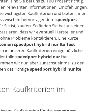
en, sind Sie bei uns zu 100 Prozent richtig.
ielen relevanten Informationen, Empfehlungen,
ie wichtigsten Kaufkriterien und bieten ihnen
uns zwischen hervorragendem
speedport
ür Sie ist, kaufen. So finden Sie bei uns einen
passieren, dass wir eventuell Hersteller und
nd ohne Probleme kontaktieren. Eine kurze
keinen speedport hybrid nur lte Test
en in unseren Kaufkriterien einige nützliche
er tolle
speedport hybrid nur lte
Kommen wir nun aber zunächst einmal zu den
sen das richtige
speedport hybrid nur lte
ten Kaufkriterien im
tigsten Kaufkriterien für das
speedport