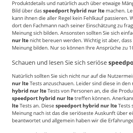
Produktdetails und natürlich auch über etwaige Män
Bild über das
speedport hybrid nur lte
machen. Les
kann ihnen die aller Regel kein Fehlkauf passieren. 
dort den Fachmann nach seiner Einschätzung zu fr
Meinung sich bilden. Ansonsten sollten Sie sich ein
nur lte
nicht bereuen werden. Wichtig ist aber, dass
Meinung bilden. Nur so können Ihre Ansprüche zu 1
Schauen und lesen Sie sich seriöse
speedpor
Natürlich sollten Sie sich nicht nur auf die Nutze
nur lte
Tests anzuschauen. Leider sind diese in den m
hybrid nur lte
Tests von Personen an, die die Prod
speedport hybrid nur lte
treffen können. Anerkann
lte
Tests an. Diese
speedport hybrid nur lte
Tests 
Meinung nach ist das die seriöseste Auskunft über
beantwortet und allgemein haben wir die Erfahrung