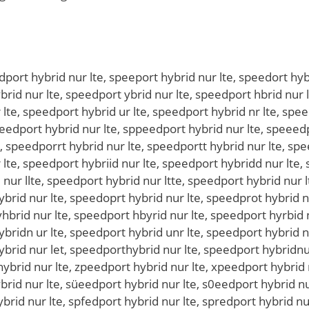
ybrid nur lte, speedport jybrid nur lte, speedport mybrid nur lte, speedport nybrid nur lte, speedport htbrid nur lte, speedport hgbrid nur lte, speedport hhbrid nur lte, speedport hjbrid nur lte, speedport hubrid nur lte, speedport h6brid nur lte, speedport h7brid nur lte, speedport hy rid nur lte, speedport hyvrid nur lte, speedport hyfrid nur lte, speedport hygrid nur lte, speedport hyhrid nur lte, speedport hynrid nur lte, speedport hybeid nur lte, speedport hybdid nur lte, speedport hybfid nur lte, speedport hybgid nur lte, speedport hybtid nur lte, speedport hyb4id nur lte, speedport hyb5id nur lte, speedport hybrud nur lte, speedport hybrjd nur lte, speedport hybrkd nur lte, speedport hybrld nur lte, speedport hybrod nur lte, speedport hybr8d nur lte, speedport hybr9d nur lte, speedport hybrix nur lte, speedport hybris nur lte, speedport hybriw nur lte, speedport hybrie nur lte, speedport hybrir nur lte, speedport hybrif nur lte, speedport hybriv nur lte, speedport hybric nur lte, speedport hybrid ur lte, speedport hybrid bur lte, speedport hybrid gur lte, speedport hybrid hur lte, speedport hybrid jur lte, speedport hybrid mur lte, speedport hybrid nyr lte, speedport hybrid nhr lte, speedport hybrid njr lte, speedport hybrid nkr lte, speedport hybrid nir lte, speedport hybrid n7r lte, speedport hybrid n8r lte, speedport hybrid nue lte, speedport hybrid nud lte, speedport hybrid nuf lte, speedport hybrid nug lte, speedport hybrid nut lte, speedport hybrid nu4 lte, speedport hybrid nu5 lte, speedport hybrid nur pte, speedport hybrid nur ote, speedport hybrid nur ite, speedport hybrid nur kte, speedport hybrid nur mte, speedport hybrid nur lre, speedport hybrid nur lfe, speedport hybrid nur lge, speedport hybrid nur lhe, speedport hybrid nur lye, speedport hybrid nur l5e, speedport hybrid nur l6e, speedport hybrid nur ltw, speedport hybrid nur lts, speedport hybrid nur ltd, speedport hybrid nur ltf, speedport hybrid nur ltr, speedport hybrid nur lt3, speedport hybrid nur lt4, qspeedport hybrid nur lte, sqpeedport hybrid nur lte, wspeedport hybrid nur lte, swpeedport hybrid nur lte, espeedport hybrid nur lte, sepeedport hybrid nur lte, zspeedport hybrid nur lte, szpeedport hybrid nur lte, xspeedport hybrid nur lte, sxpeedport hybrid nur lte, cspeedport hybrid nur lte, scpeedport hybrid nur lte, sopeedport hybrid nur lte, spoeedport hybrid nur lte, slpeedport hybrid nur lte, spleedport hybrid nur lte, söpeedport hybrid nur lte, spöeedport hybrid nur lte, süpeedport hybrid nur lte, spüeedport hybrid nur lte, s0peedport hybrid nur lte, sp0eedport hybrid nur lte, sßpeedport hybrid nur lte, spßeedport hybrid nur lte, spweedport hybrid nur lte, spewedport hybrid nur lte, spseedport hybrid nur lte, spesedport hybrid nur lte, spdeedport hybrid nur lte, spededport hybrid nur lte, spfeedport hybrid nur lte, spefedport hybrid nur lte, spreedport hybrid nur lte, speredport hybrid nur lte, sp3eedport hybrid nur lte, spe3edport hybrid nur lte, sp4eedport hybrid nur lte, spe4edport hybrid nur lte, speewdport hybrid nur lte, speesdport hybrid nur lte, speefdport hybrid nur lte, speerdport hybrid nur lte, spee3dport hybrid nur lte, spee4dport hybrid nur lte, speexdport hybrid nur lte, speedxport hybrid nur lte, speedsport hybrid nur lte, speedwport hybrid nur lte, speedeport hybrid nur lte, speedrport hybrid nur lte, speedfport hybrid nur lte, speevdport hybrid nur lte, speedvport hybrid nur lte, speecdport hybrid nur lte, speedcport hybrid nur lte, speedoport hybrid nur lte, speedlport hybrid nur lte, speedplort hybrid nur lte, speedöport hybrid nur lte, speedpöort hybrid nur lte, speedüport hybrid nur lte, speedpüort hybrid nur lte, speed0port hybrid nur lte, spe