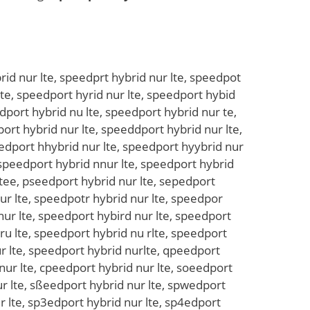
edp0ort hybrid nur lte, speedßport hybrid nur lte, speedpßort hybrid nur lte, speedpiort hybrid nur lte, speedpoirt hybrid nur lte, speedpkort hybrid nur lte, speedpokrt hybrid nur lte, speedpolrt hybrid nur lte, speedpoprt hybrid nur lte, speedp9ort hybrid nur lte, speedpo9rt hybrid nur lte, speedpo0rt hybrid nur lte, speedpoert hybrid nur lte, speedporet hybrid nur lte, speedpodrt hybrid nur lte, speedpordt hybrid nur lte, speedpofrt hybrid nur lte, speedporft hybrid nur lte, speedpogrt hybrid nur lte, speedporgt hybrid nur lte, speedpotrt hybrid nur lte, speedpo4rt hybrid nur lte, speedpor4t hybrid nur lte, speedpo5rt hybrid nur lte, speedpor5t hybrid nur lte, speedportr hybrid nur lte, speedportf hybrid nur lte, speedportg hybrid nur lte, speedporht hybrid nur lte, speedporth hybrid nur lte, speedporyt hybrid nur lte, speedporty hybrid nur lte, speedport5 hybrid nur lte, speedpor6t hybrid nur lte, speedport6 hybrid nur lte, speedport bhybrid nur lte, speedport hbybrid nur lte, speedport ghybrid nur lte, speedport hgybrid nur lte, speedport thybrid nur lte, speedport htybrid nur lte, speedport yhybrid nur lte, speedport uhybrid nur lte, speedport huybrid nur lte, speedport jhybrid nur lte, speedport hjybrid nur lte, speedport mhybrid nur lte, speedport hmybrid nur lte, speedport nhybrid nur lte, speedport hnybrid nur lte, speedport hytbrid nur lte, speedport hygbrid nur lte, speedport hyhbrid nur lte, speedport hyjbrid nur lte, speedport hyubrid nur lte, speedport h6ybrid nur lte, speedport hy6brid nur lte, speedport h7ybrid nur lte, speedport hy7brid nur lte, speedport hy brid nur lte, speedport hyb rid nur lte, speedport hyvbrid nur lte, speedport hybvrid nur lte, speedport hyfbrid nur lte, speedport hybfrid nur lte, speedport hybgrid nur lte, speedport hybhrid nur lte, speedport hynbrid nur lte, speedport hybnrid nur lte, speedport hyberid nur lte, speedport hybreid nur lte, speedport hybdrid nur lte, speedport hybrdid nur lte, speedport hybrfid nur lte, speedport hybrgid nur lte, speedport hybtrid nur lte, speedport hybrtid nur lte, speedport hyb4rid nur lte, speedport hybr4id nur lte, speedport hyb5rid nur lte, speedport hybr5id nur lte, speedport hybruid nur lte, speedport hybriud nur lte, speedport hybrjid nur lte, speedport hybrijd nur lte, speedport hybrkid nur lte, speedport hybrikd nur lte, speedport hybrlid nur lte, speedport hybrild nur lte, speedport hybroid nur lte, speedport hybriod nur lte, speedport hybr8id nur lte, speedport hybri8d nur lte, speedport hybr9id nur lte, speedport hybri9d nur lte, speedport hybrixd nur lte, speedport hybridx nur lte, speedport hybrisd nur lte, speedport hybrids nur lte, speedport hybriwd nur lte, speedport hybridw nur lte, speedport hybried nur lte, speedport hybride nur lte, speedport hybrird nur lte, speedport hybridr nur lte, speedport hybrifd nur lte, speedport hybridf nur lte, speed