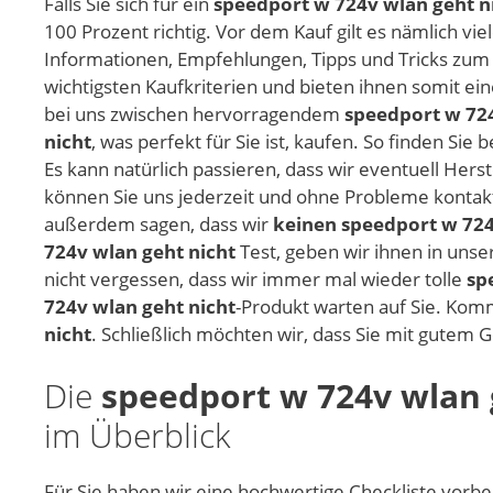
Falls Sie sich für ein
speedport w 724v wlan geht n
100 Prozent richtig. Vor dem Kauf gilt es nämlich vi
Informationen, Empfehlungen, Tipps und Tricks zu
wichtigsten Kaufkriterien und bieten ihnen somit ein
bei uns zwischen hervorragendem
speedport w 724
nicht
, was perfekt für Sie ist, kaufen. So finden Si
Es kann natürlich passieren, dass wir eventuell Hers
können Sie uns jederzeit und ohne Probleme konta
außerdem sagen, dass wir
keinen speedport w 724
724v wlan geht nicht
Test, geben wir ihnen in unse
nicht vergessen, dass wir immer mal wieder tolle
sp
724v wlan geht nicht
-Produkt warten auf Sie. Komm
nicht
. Schließlich möchten wir, dass Sie mit gutem 
Die
speedport w 724v wlan 
im Überblick
Für Sie haben wir eine hochwertige Checkliste vorber