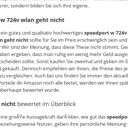
er, sondern bilden Sie sich ihre eigene.
w 724v wlan geht nicht
s ein gutes und qualitativ hochwertiges
speedport w 724v 
n geht nicht
sollte für Sie im Preis erschwinglich sein un
? Wir sind der Meinung, dass diese These nicht stimmt. G
aben ergeben, dass man ruhig ein wenig mehr Geld ausgebe
heiden sollte. Sonst kaufen Sie zweimal und geben im End
t
gekauft. Dennoch empfehlen wir ihnen, die Preise des j
zu vergleichen. Auch bei uns finden Sie immer den aktuell
teile dir Amazon noch alle bietet, werden wir ihnen spä
berhaupt bewertet wurde.
 nicht
bewertet im Überblick
ne groÃŸe Aussagekraft darÃ¼ber, wie gut das
speedpor
, beziehungsweise Nutzer, geben ihre persönliche Meinung