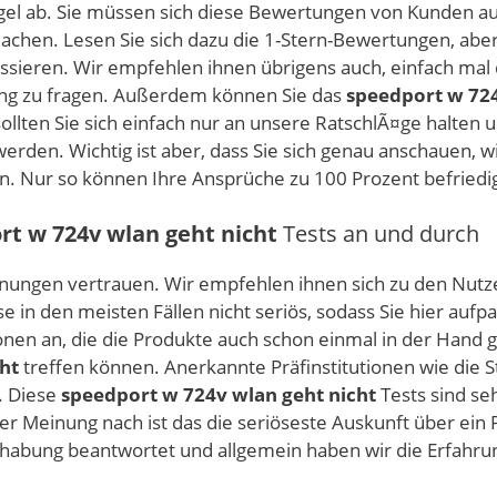
gel ab. Sie müssen sich diese Bewertungen von Kunden auf
chen. Lesen Sie sich dazu die 1-Stern-Bewertungen, aber
passieren. Wir empfehlen ihnen übrigens auch, einfach mal
zung zu fragen. Außerdem können Sie das
speedport w 724
ollten Sie sich einfach nur an unsere RatschlÃ¤ge halten
erden. Wichtig ist aber, dass Sie sich genau anschauen, w
n. Nur so können Ihre Ansprüche zu 100 Prozent befriedi
rt w 724v wlan geht nicht
Tests an und durch
rmeinungen vertrauen. Wir empfehlen ihnen sich zu den N
e in den meisten Fällen nicht seriös, sodass Sie hier aufp
nen an, die die Produkte auch schon einmal in der Hand 
ht
treffen können. Anerkannte Präfinstitutionen wie die 
. Diese
speedport w 724v wlan geht nicht
Tests sind se
rer Meinung nach ist das die seriöseste Auskunft über ei
habung beantwortet und allgemein haben wir die Erfahru