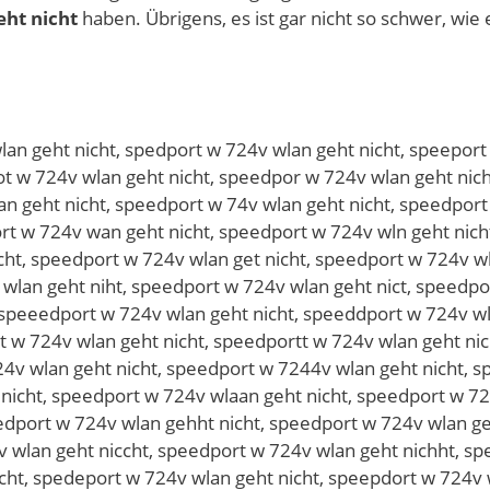
ht nicht
haben. Übrigens, es ist gar nicht so schwer, wie e
edport w 724v wlan geht nicht, spwedport w 724v wlan geht nicht, spsedport w 724v wlan geht nicht, spdedport w 724v wlan geht nicht, spfedport w 724v wlan geht nicht, spredport w 724v wlan geht nicht, sp3edport w 724v wlan geht nicht, sp4edport w 724v wlan geht nicht, spewdport w 724v wlan geht nicht, spesdport w 724v wlan geht nicht, speddport w 724v wlan geht nicht, spefdport w 724v wlan geht nicht, sperdport w 724v wlan geht nicht, spe3dport w 724v wlan geht nicht, spe4dport w 724v wlan geht nicht, speexport w 724v wlan geht nicht, speesport w 724v wlan geht nicht, speewport w 724v wlan geht nicht, speeeport w 724v wlan geht nicht, speerport w 724v wlan geht nicht, speefport w 724v wlan geht nicht, speevport w 724v wlan geht nicht, speecport w 724v wlan geht nicht, speedoort w 724v wlan geht nicht, speedlort w 724v wlan geht nicht, speedöort w 724v wlan geht nicht, speedüort w 724v wlan geht nicht, speed0ort w 724v wlan geht nicht, speedßort w 724v wlan geht nicht, speedpirt w 724v wlan geht nicht, speedpkrt w 724v wlan geht nicht, speedplrt w 724v wlan geht nicht, speedpprt w 724v wlan geht nicht, speedp9rt w 724v wlan geht nicht, speedp0rt w 724v wlan geht nicht, speedpoet w 724v wlan geht nicht, speedpodt w 724v wlan geht nicht, speedpoft w 724v wlan geht nicht, speedpogt w 724v wlan geht nicht, speedpott w 724v wlan geht nicht, speedpo4t w 724v wlan geht nicht, speedpo5t w 724v wlan geht nicht, speedporr w 724v wlan geht nicht, speedporf w 724v wlan geht nicht, speedporg w 724v wlan geht nicht, speedporh w 724v wlan geht nicht, speedpory w 724v wlan geht nicht, speedpor5 w 724v wlan geht nicht, speedpor6 w 724v wlan geht nicht, speedport q 724v wlan geht nicht, speedport a 724v wlan geht nicht, speedport s 724v wlan geht nicht, speedport d 724v wlan geht nicht, speedport e 724v wlan geht nicht, speedport 1 724v wlan geht nicht, speedport 2 724v wlan geht nicht, speedport w y24v wlan geht nicht, speedport w u24v wlan geht nicht, speedport w i24v wlan geht nicht, speedport w 7q4v wlan geht nicht, speedport w 7w4v wlan geht nicht, speedport w 7e4v wlan geht nicht, speedport w 72ev wlan geht nicht, speedport w 72rv wlan geht nicht, speedport w 72tv wlan geht nicht, speedport w 724 wlan geht nicht, speedport w 724c wlan geht nicht, speedport w 724d wlan geht nicht, speedport w 724f wlan geht nicht, speedport w 724g wlan geht nicht, speedport w 724b wlan geht nicht, speedport w 724v qlan geht nicht, speedport w 724v alan geht nicht, speedport w 724v slan geht nicht, speedport w 724v dlan geht nicht, speedport w 724v elan geht nicht, speedport w 724v 1lan geht nicht, speedport w 724v 2lan geht nicht, speedport w 724v wpan geht nicht, speedport w 724v woan geht nicht, speedport w 724v wian geht nicht, speedport w 724v wkan geht nicht, speedport w 724v wman geht nicht, speedport w 724v wlqn geht nicht, speedport w 724v wlwn geht nicht, speedport w 724v wlzn geht nicht, speedport w 724v wlxn geht nicht, speedport w 724v wla geht nicht, speedport w 724v wlab geht nicht, speedport w 724v wlag geht nicht, speedport w 724v wlah geht nicht, speedport w 724v wlaj geht nicht, speedport w 724v wlam geht nicht, speedport w 724v wlan reht nicht, speedport w 724v wlan feht nicht, speedport w 724v wlan veht nicht, speedport w 724v wlan teht nicht, speedport w 724v wlan beht nicht, speedport w 724v wlan yeht nicht, speedport w 724v wlan heht nicht, speedport w 724v wlan neht nicht, speedport w 724v wlan gwht nicht, speedport w 724v wlan gsht nicht, speedport w 724v wlan gdht nicht, speedport w 724v wlan gfht nicht, speedport w 724v wlan grht nicht, speedport w 724v wlan g3ht nicht, speedport w 724v wlan g4ht nicht, speedport w 724v wlan ge