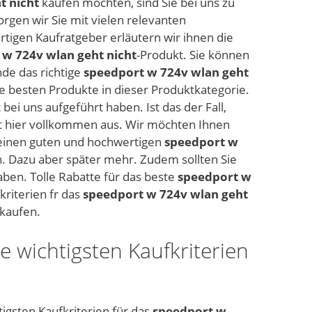
t nicht
kaufen möchten, sind Sie bei uns zu
orgen wir Sie mit vielen relevanten
tigen Kaufratgeber erläutern wir ihnen die
 w 724v wlan geht nicht
-Produkt. Sie können
de das richtige
speedport w 724v wlan geht
die besten Produkte in dieser Produktkategorie.
 bei uns aufgeführt haben. Ist das der Fall,
t hier vollkommen aus. Wir möchten Ihnen
einen guten und hochwertigen
speedport w
n. Dazu aber später mehr. Zudem sollten Sie
ben. Tolle Rabatte für das beste
speedport w
riterien fr das
speedport w 724v wlan geht
kaufen.
e wichtigsten Kaufkriterien
tigsten Kaufkriterien für das
speedport w