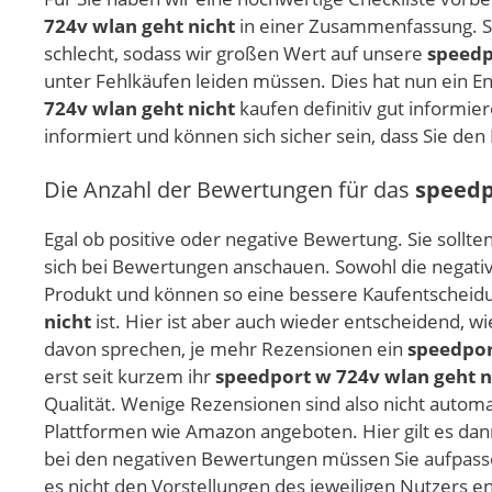
724v wlan geht nicht
in einer Zusammenfassung. Si
schlecht, sodass wir großen Wert auf unsere
speedp
unter Fehlkäufen leiden müssen. Dies hat nun ein En
724v wlan geht nicht
kaufen definitiv gut informie
informiert und können sich sicher sein, dass Sie de
Die Anzahl der Bewertungen für das
speedp
Egal ob positive oder negative Bewertung. Sie sollte
sich bei Bewertungen anschauen. Sowohl die negative
Produkt und können so eine bessere Kaufentscheidu
nicht
ist. Hier ist aber auch wieder entscheidend, w
davon sprechen, je mehr Rezensionen ein
speedpor
erst seit kurzem ihr
speedport w 724v wlan geht n
Qualität. Wenige Rezensionen sind also nicht automa
Plattformen wie Amazon angeboten. Hier gilt es dann
bei den negativen Bewertungen müssen Sie aufpasse
es nicht den Vorstellungen des jeweiligen Nutzers ent