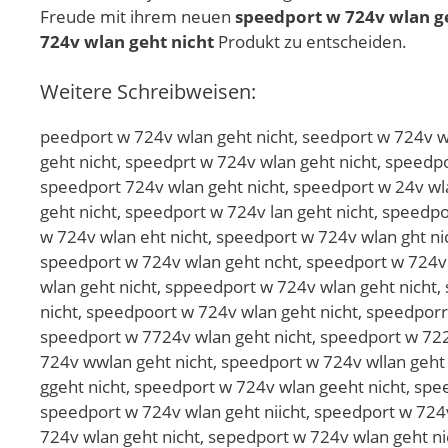
Freude mit ihrem neuen
speedport w 724v wlan ge
724v wlan geht nicht
Produkt zu entscheiden.
Weitere Schreibweisen:
peedport w 724v wlan geht nicht, seedport w 724v wlan geht nicht, spedport w 724v wlan geht nicht, speeport w 724v wlan geht nicht, speedort w 724v wlan geht nicht, speedprt w 724v wlan geht nicht, speedpot w 724v wlan geht nicht, speedpor w 724v wlan geht nicht, speedport w 724v wlan geht nicht, speedport 724v wlan geht nicht, speedport w 24v wlan geht nicht, speedport w 74v wlan geht nicht, speedport w 72v wlan geht nicht, speedport w 724 wlan geht nicht, speedport w 724v lan geht nicht, speedport w 724v wan geht nicht, speedport w 724v wln geht nicht, speedport w 724v wla geht nicht, speedport w 724v wlan eht nicht, speedport w 724v wlan ght nicht, speedport w 724v wlan get nicht, speedport w 724v wlan geh nicht, speedport w 724v wlan geht icht, speedport w 724v wlan geht ncht, speedport w 724v wlan geht niht, speedport w 724v wlan geht nict, speedport w 724v wlan geht nich, sspeedport w 724v wlan geht nicht, sppeedport w 724v wlan geht nicht, speeedport w 724v wlan geht nicht, speeddport w 724v wlan geht nicht, speedpport w 724v wlan geht nicht, speedpoort w 724v wlan geht nicht, speedporrt w 724v wlan geht nicht, speedportt w 724v wlan geht nicht, speedport ww 724v wlan geht nicht, speedport w 7724v wlan geht nicht, speedport w 7224v wlan geht nicht, speedport w 7244v wlan geht nicht, speedport w 724vv wlan geht nicht, speedport w 724v wwlan geht nicht, speedport w 724v wllan geht nicht, speedport w 724v wlaan geht nicht, speedport w 724v wlann geht nicht, speedport w 724v wlan ggeht nicht, speedport w 724v wlan geeht nicht, speedport w 724v wlan gehht nicht, speedport w 724v wlan gehtt nicht, speedport w 724v wlan geht nnicht, speedport w 724v wlan geht niicht, speedport w 724v wlan geht niccht, speedport w 724v wlan geht nichht, speedport w 724v wlan geht nichtt, pseedport w 724v wlan geht nicht, sepedport w 724v wlan geht nicht, spedeport w 724v wlan geht nicht, speepdort w 724v wlan geht nicht, speedoprt w 724v wlan geht nicht, speedprot w 724v wlan geht nicht, speedpotr w 724v wlan geht nicht, speedpor tw 724v wlan geht nicht, speedportw 724v wlan geht nicht, speedport w724v wlan geht nicht, speedport w7 24v wlan geht nicht, speedport w 274v wlan geht nicht, speedport w 742v wlan geht nicht, speedport w 72v4 wlan geht nicht, speedport w 724 vwlan geht nicht, speedport w 724vw lan geht nicht, speedport w 724v lwan geht nicht, speedport w 724v waln geht nicht, speedport w 724v wlna geht nicht, speedport w 724v wla ngeht nicht, speedport w 724v wlang eht nicht, speedport w 724v wlan eght nicht, speedport w 724v wlan ghet nicht, speedport w 724v wlan geth nicht, speedport w 724v wlan geh tnicht, speedport w 724v wlan gehtn icht, speedport w 724v wlan geht incht, speedport w 724v wlan geht nciht, speedport w 724v wlan geht nihct, speedport w 724v wlan geht nicth, speedportw 724v wlan geht nicht, speedport w724v wlan geht nicht, speedport w 724vwlan geht nicht, speedport w 724v wlangeht nicht, speedport w 724v wlan gehtnicht, qpeedport w 724v wlan geht nicht, wpeedport w 724v wlan geht nicht, epeedport w 724v wlan geht nicht, zpeedport w 724v wlan geht nicht, xpeedport w 724v wlan geht nicht, cpeedport w 724v wlan geht nicht, soeedport w 724v wlan geht nicht, sleedport w 724v wlan geht nicht, söeedport w 724v wlan geht nicht, süeedport w 724v wlan geht nicht, s0eedport w 724v wlan geht nicht, sße