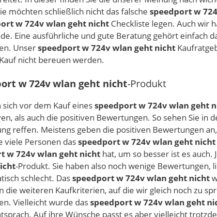
e möchten schließlich nicht das falsche
speedport w 724
ort w 724v wlan geht nicht
Checkliste legen. Auch wir 
de. Eine ausführliche und gute Beratung gehört einfach da
ren. Unser
speedport w 724v wlan geht nicht
Kaufratgebe
n Kauf nicht bereuen werden.
ort w 724v wlan geht nicht
-Produkt
n sich vor dem Kauf eines
speedport w 724v wlan geht n
n, als auch die positiven Bewertungen. So sehen Sie in d
ng reffen. Meistens geben die positiven Bewertungen an,
ie viele Personen das
speedport w 724v wlan geht nicht
t w 724v wlan geht nicht
hat, um so besser ist es auch.
icht
-Produkt. Sie haben also noch wenige Bewertungen, 
tisch schlecht. Das
speedport w 724v wlan geht nicht
w
 die weiteren Kaufkriterien, auf die wir gleich noch zu 
n. Vielleicht wurde das
speedport w 724v wlan geht ni
sprach. Auf ihre Wünsche passt es aber vielleicht trotzdem