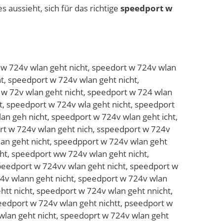
s aussieht, sich für das richtige
speedport w
bt nicht, speedport w 724v wlan gegt nicht, speedport w 724v wlan gett nicht, speedport w 724v wlan geyt nicht, speedport w 724v wlan geut nicht, speedport w 724v wlan gejt nicht, speedport w 724v wlan gemt nicht, speedport w 724v wlan gent nicht, speedport w 724v wlan gehr nicht, speedport w 724v wlan gehf nicht, speedport w 724v wlan gehg nicht, speedport w 724v wlan gehh nicht, speedport w 724v wlan gehy nicht, speedport w 724v wlan geh5 nicht, speedport w 724v wlan geh6 nicht, speedport w 724v wlan geht icht, speedport w 724v wlan geht bicht, speedport w 724v wlan geht gicht, speedport w 724v wlan geht hicht, speedport w 724v wlan geht jicht, speedport w 724v wlan geht micht, speedport w 724v wlan geht nucht, speedport w 724v wlan geht njcht, speedport w 724v wlan geht nkcht, speedport w 724v wlan geht nlcht, speedport w 724v wlan geht nocht, speedport w 724v wlan geht n8cht, speedport w 724v wlan geht n9cht, speedport w 724v wlan geht ni ht, speedport w 724v wlan geht nixht, speedport w 724v wlan geht nisht, speedport w 724v wlan geht nidht, speedport w 724v wlan geht nifht, speedport w 724v wlan geht nivht, speedport w 724v wlan geht nicbt, speedport w 724v wlan geht nicgt, speedport w 724v wlan geht nictt, speedport w 724v wlan geht nicyt, speedport w 724v wlan geht nicut, speedport w 724v wlan geht nicjt, speedport w 724v wlan geht nicmt, speedport w 724v wlan geht nicnt, speedport w 724v wlan geht nichr, speedport w 724v wlan geht nichf, speedport w 724v wlan geht nichg, speedport w 724v wlan geht nichh, speedport w 724v wlan geht nichy, speedport w 724v wlan geht nich5, speedport w 724v wlan geht nich6, qspeedport w 724v wlan geht nicht, sqpeedport w 724v wlan geht nicht, wspeedport w 724v wlan geht nicht, swpeedport w 724v wlan geht nicht, espeedport w 724v wlan geht nicht, sepeedport w 724v wlan geht nicht, zspeedport w 724v wlan geht nicht, szpeedport w 724v wlan geht nicht, xspeedport w 724v wlan geht nicht, sxpeedport w 724v wlan geht nicht, cspeedport w 724v wlan geht nicht, scpeedport w 724v wlan geht nicht, sopeedport w 724v wlan geht nicht, spoeedport w 724v wlan geht nicht, slpeedport w 724v wlan geht nicht, spleedport w 724v wlan geht nicht, söpeedport w 724v wlan geht nicht, spöeedport w 724v wlan geht nicht, süpeedport w 724v wlan geht nicht, spüeedport w 724v wlan geht nicht, s0peedport w 724v wlan geht nicht, sp0eedport w 724v wlan geht nicht, sßpeedport w 724v wlan geht nicht, spßeedport w 724v wlan geht nicht, spweedport w 724v wlan geht nicht, spewedport w 724v wlan geht nicht, spseedport w 724v wlan geht nicht, spesedport w 724v wlan geht nicht, spdeedport w 724v wlan geht nicht, spededport w 724v wlan geht nicht, spfeedport w 724v wlan geht nicht, spefedport w 724v wlan geht nicht, spreedport w 724v wlan geht nicht, speredport w 724v wlan geht nicht, sp3eedport w 724v wlan geht nicht, spe3edport w 724v wlan geht nicht, sp4eedport w 724v wlan geht nicht, spe4ed