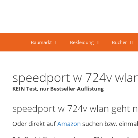
Springe zum Inhalt
Baumarkt
Bekleidung
Bücher
speedport w 724v wlan
KEIN Test, nur Bestseller-Auflistung
speedport w 724v wlan geht ni
Oder direkt auf
Amazon
suchen bzw. einmal