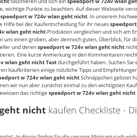
icht
faszinieren und sich ein
speedport w 724v wlan geh
ele, wichtige Punkte zu beachten. Auf dieser Webseite vers
m
speedport w 724v wlan geht nicht
. In unserem hochwer
e Hilfe bei der Kaufentscheidung für ihr neues
speedport
v wlan geht nicht
-Produkten vergleichen und sich am En
e bei uns einen groben, aber dennoch guten, Überblick, für 
teller und deren
speedport w 724v wlan geht nicht
nicht
ktieren. Eine kurze Anmerkung in den Kommentaren reich
v wlan geht nicht Test
durchgeführt haben. Suchen Sie 
ren Kaufkriterien einige nützliche Tipps und Empfehlunge
eedport w 724v wlan geht nicht
Schnäppchen gelistet ha
en wir nun aber zunächst einmal zu den wichtigsten Kaufk
Gewissen das richtige
speedport w 724v wlan geht nicht
geht nicht
kaufen Checkliste - Di
eitet. In dieser finden Sie die unserer Meinung nach wich