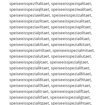
speiseeisspezi9alitaet, speiseeisspeziqalitaet,
speiseeisspeziaqlitaet, speiseeisspeziwalitaet,
speiseeisspeziawlitaet, speiseeisspezizalitaet,
speiseeisspeziazlitaet, speiseeisspezixalitaet,
speiseeisspeziaxlitaet, speiseeisspeziaplitaet,
speiseeisspezialpitaet, speiseeisspeziaolitaet,
speiseeisspezialoitaet, speiseeisspeziailitaet,
speiseeisspeziaklitaet, speiseeisspezialkitaet,
speiseeisspeziamlitaet, speiseeisspezialmitaet,
speiseeisspezialuitaet, speiseeisspezialiutaet,
speiseeisspezialjitaet, speiseeisspezialijtaet,
speiseeisspezialiktaet, speiseeisspezialiltaet,
speiseeisspezialiotaet, speiseeisspezial8itaet,
speiseeisspeziali8taet, speiseeisspezial9itaet,
speiseeisspeziali9taet, speiseeisspezialirtaet,
speiseeisspezialitraet, speiseeisspezialiftaet,
speiseeisspezialitfaet, speiseeisspezialigtaet,
speiseeisspezialitgaet, speiseeisspezialihtaet,