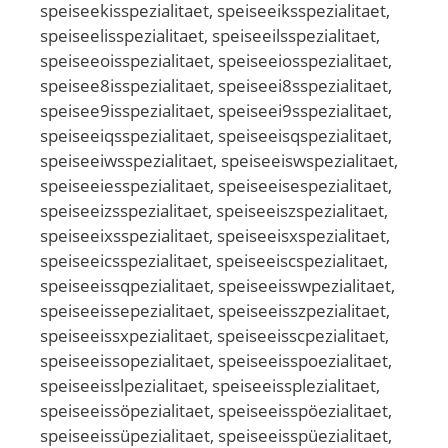
speiseekisspezialitaet, speiseeiksspezialitaet,
speiseelisspezialitaet, speiseeilsspezialitaet,
speiseeoisspezialitaet, speiseeiosspezialitaet,
speisee8isspezialitaet, speiseei8sspezialitaet,
speisee9isspezialitaet, speiseei9sspezialitaet,
speiseeiqsspezialitaet, speiseeisqspezialitaet,
speiseeiwsspezialitaet, speiseeiswspezialitaet,
speiseeiesspezialitaet, speiseeisespezialitaet,
speiseeizsspezialitaet, speiseeiszspezialitaet,
speiseeixsspezialitaet, speiseeisxspezialitaet,
speiseeicsspezialitaet, speiseeiscspezialitaet,
speiseeissqpezialitaet, speiseeisswpezialitaet,
speiseeissepezialitaet, speiseeisszpezialitaet,
speiseeissxpezialitaet, speiseeisscpezialitaet,
speiseeissopezialitaet, speiseeisspoezialitaet,
speiseeisslpezialitaet, speiseeissplezialitaet,
speiseeissöpezialitaet, speiseeisspöezialitaet,
speiseeissüpezialitaet, speiseeisspüezialitaet,