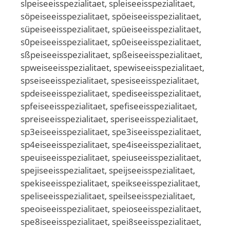
slpeiseeisspezialitaet, spleiseeisspezialitaet,
söpeiseeisspezialitaet, spöeiseeisspezialitaet,
süpeiseeisspezialitaet, spüeiseeisspezialitaet,
s0peiseeisspezialitaet, sp0eiseeisspezialitaet,
sßpeiseeisspezialitaet, spßeiseeisspezialitaet,
spweiseeisspezialitaet, spewiseeisspezialitaet,
spseiseeisspezialitaet, spesiseeisspezialitaet,
spdeiseeisspezialitaet, spediseeisspezialitaet,
spfeiseeisspezialitaet, spefiseeisspezialitaet,
spreiseeisspezialitaet, speriseeisspezialitaet,
sp3eiseeisspezialitaet, spe3iseeisspezialitaet,
sp4eiseeisspezialitaet, spe4iseeisspezialitaet,
speuiseeisspezialitaet, speiuseeisspezialitaet,
spejiseeisspezialitaet, speijseeisspezialitaet,
spekiseeisspezialitaet, speikseeisspezialitaet,
speliseeisspezialitaet, speilseeisspezialitaet,
speoiseeisspezialitaet, speioseeisspezialitaet,
spe8iseeisspezialitaet, spei8seeisspezialitaet,