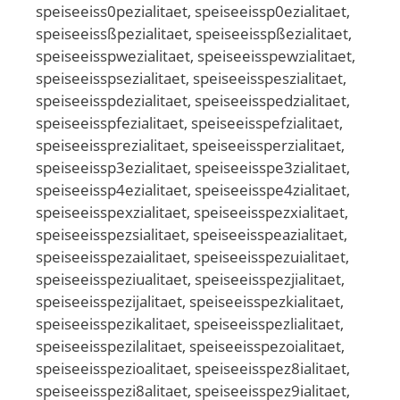
speiseeiss0pezialitaet, speiseeissp0ezialitaet,
speiseeissßpezialitaet, speiseeisspßezialitaet,
speiseeisspwezialitaet, speiseeisspewzialitaet,
speiseeisspsezialitaet, speiseeisspeszialitaet,
speiseeisspdezialitaet, speiseeisspedzialitaet,
speiseeisspfezialitaet, speiseeisspefzialitaet,
speiseeissprezialitaet, speiseeissperzialitaet,
speiseeissp3ezialitaet, speiseeisspe3zialitaet,
speiseeissp4ezialitaet, speiseeisspe4zialitaet,
speiseeisspexzialitaet, speiseeisspezxialitaet,
speiseeisspezsialitaet, speiseeisspeazialitaet,
speiseeisspezaialitaet, speiseeisspezuialitaet,
speiseeisspeziualitaet, speiseeisspezjialitaet,
speiseeisspezijalitaet, speiseeisspezkialitaet,
speiseeisspezikalitaet, speiseeisspezlialitaet,
speiseeisspezilalitaet, speiseeisspezoialitaet,
speiseeisspezioalitaet, speiseeisspez8ialitaet,
speiseeisspezi8alitaet, speiseeisspez9ialitaet,