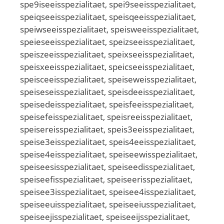
spe9iseeisspezialitaet, spei9seeisspezialitaet,
speiqseeisspezialitaet, speisqeeisspezialitaet,
speiwseeisspezialitaet, speisweeisspezialitaet,
speieseeisspezialitaet, speizseeisspezialitaet,
speiszeeisspezialitaet, speixseeisspezialitaet,
speisxeeisspezialitaet, speicseeisspezialitaet,
speisceeisspezialitaet, speiseweisspezialitaet,
speiseseisspezialitaet, speisdeeisspezialitaet,
speisedeisspezialitaet, speisfeeisspezialitaet,
speisefeisspezialitaet, speisreeisspezialitaet,
speisereisspezialitaet, speis3eeisspezialitaet,
speise3eisspezialitaet, speis4eeisspezialitaet,
speise4eisspezialitaet, speiseewisspezialitaet,
speiseesisspezialitaet, speiseedisspezialitaet,
speiseefisspezialitaet, speiseerisspezialitaet,
speisee3isspezialitaet, speisee4isspezialitaet,
speiseeuisspezialitaet, speiseeiusspezialitaet,
speiseejisspezialitaet, speiseeijsspezialitaet,