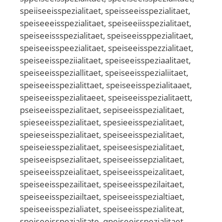
speiiseeisspezialitaet, speisseeisspezialitaet,
speiseeeisspezialitaet, speiseeiisspezialitaet,
speiseeissspezialitaet, speiseeissppezialitaet,
speiseeisspeezialitaet, speiseeisspezzialitaet,
speiseeisspeziialitaet, speiseeisspeziaalitaet,
speiseeisspeziallitaet, speiseeisspezialiitaet,
speiseeisspezialittaet, speiseeisspezialitaaet,
speiseeisspezialitaeet, speiseeisspezialitaett,
pseiseeisspezialitaet, sepiseeisspezialitaet,
spieseeisspezialitaet, spesieeisspezialitaet,
speieseisspezialitaet, speiseeisspezialitaet,
speiseiesspezialitaet, speiseesispezialitaet,
speiseeispsezialitaet, speiseeissepzialitaet,
speiseeisspzeialitaet, speiseeisspeizalitaet,
speiseeisspezailitaet, speiseeisspezilaitaet,
speiseeisspeziailtaet, speiseeisspezialtiaet,
speiseeisspezialiatet, speiseeisspezialiteat,
speiseeisspezialitate, qpeiseeisspezialitaet,