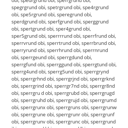
obi, spedrgrund obi, spefrgrund obi,
spegrgrund obi, spetrgrund obi, spe4rgrund
obi, spe5rgrund obi, speregrund obi,
sperdgrund obi, sperfgrund obi, sperggrund
obi, spertgrund obi, sper4grund obi,
sper5grund obi, sperrrrund obi, sperrfrund obi,
sperrvrund obi, sperrtrund obi, sperrbrund obi,
sperryrund obi, sperrhrund obi, sperrnrund
obi, sperrgeund obi, sperrgdund obi,
sperrgfund obi, sperrggund obi, sperrgtund obi,
sperrg4und obi, sperrg5und obi, sperrgrynd
obi, sperrgrhnd obi, sperrgrjnd obi, sperrgrknd
obi, sperrgrind obi, sperrgr7nd obi, sperrgr8nd
obi, sperrgru d obi, sperrgrubd obi, sperrgrugd
obi, sperrgruhd obi, sperrgrujd obi, sperrgrumd
obi, sperrgrunx obi, sperrgruns obi, sperrgrunw
obi, sperrgrune obi, sperrgrunr obi, sperrgrunf
obi, sperrgrunv obi, sperrgrunc obi, sperrgrund