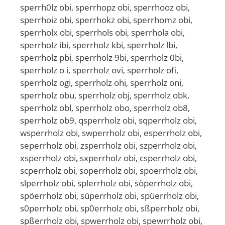
sperrh0lz obi, sperrhopz obi, sperrhooz obi,
sperrhoiz obi, sperrhokz obi, sperrhomz obi,
sperrholx obi, sperrhols obi, sperrhola obi,
sperrholz ibi, sperrholz kbi, sperrholz lbi,
sperrholz pbi, sperrholz 9bi, sperrholz 0bi,
sperrholz o i, sperrholz ovi, sperrholz ofi,
sperrholz ogi, sperrholz ohi, sperrholz oni,
sperrholz obu, sperrholz obj, sperrholz obk,
sperrholz obl, sperrholz obo, sperrholz ob8,
sperrholz ob9, qsperrholz obi, sqperrholz obi,
wsperrholz obi, swperrholz obi, esperrholz obi,
seperrholz obi, zsperrholz obi, szperrholz obi,
xsperrholz obi, sxperrholz obi, csperrholz obi,
scperrholz obi, soperrholz obi, spoerrholz obi,
slperrholz obi, splerrholz obi, söperrholz obi,
spöerrholz obi, süperrholz obi, spüerrholz obi,
s0perrholz obi, sp0errholz obi, sßperrholz obi,
spßerrholz obi, spwerrholz obi, spewrrholz obi,