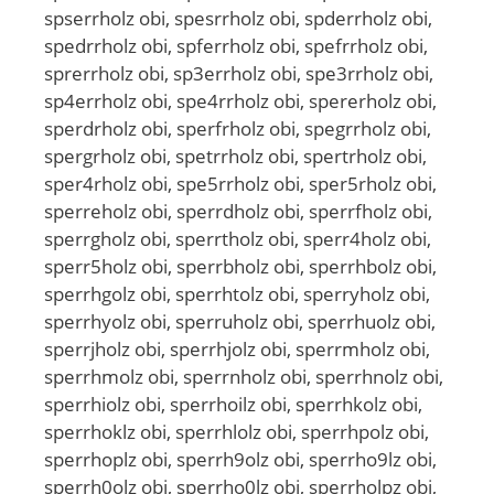
spserrholz obi, spesrrholz obi, spderrholz obi,
spedrrholz obi, spferrholz obi, spefrrholz obi,
sprerrholz obi, sp3errholz obi, spe3rrholz obi,
sp4errholz obi, spe4rrholz obi, spererholz obi,
sperdrholz obi, sperfrholz obi, spegrrholz obi,
spergrholz obi, spetrrholz obi, spertrholz obi,
sper4rholz obi, spe5rrholz obi, sper5rholz obi,
sperreholz obi, sperrdholz obi, sperrfholz obi,
sperrgholz obi, sperrtholz obi, sperr4holz obi,
sperr5holz obi, sperrbholz obi, sperrhbolz obi,
sperrhgolz obi, sperrhtolz obi, sperryholz obi,
sperrhyolz obi, sperruholz obi, sperrhuolz obi,
sperrjholz obi, sperrhjolz obi, sperrmholz obi,
sperrhmolz obi, sperrnholz obi, sperrhnolz obi,
sperrhiolz obi, sperrhoilz obi, sperrhkolz obi,
sperrhoklz obi, sperrhlolz obi, sperrhpolz obi,
sperrhoplz obi, sperrh9olz obi, sperrho9lz obi,
sperrh0olz obi, sperrho0lz obi, sperrholpz obi,