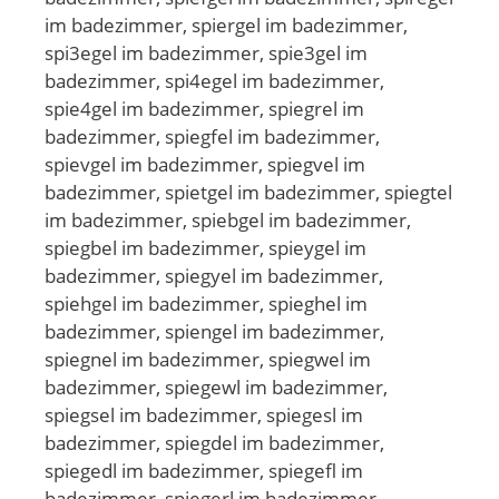
im badezimmer, spiergel im badezimmer,
spi3egel im badezimmer, spie3gel im
badezimmer, spi4egel im badezimmer,
spie4gel im badezimmer, spiegrel im
badezimmer, spiegfel im badezimmer,
spievgel im badezimmer, spiegvel im
badezimmer, spietgel im badezimmer, spiegtel
im badezimmer, spiebgel im badezimmer,
spiegbel im badezimmer, spieygel im
badezimmer, spiegyel im badezimmer,
spiehgel im badezimmer, spieghel im
badezimmer, spiengel im badezimmer,
spiegnel im badezimmer, spiegwel im
badezimmer, spiegewl im badezimmer,
spiegsel im badezimmer, spiegesl im
badezimmer, spiegdel im badezimmer,
spiegedl im badezimmer, spiegefl im
badezimmer, spiegerl im badezimmer,