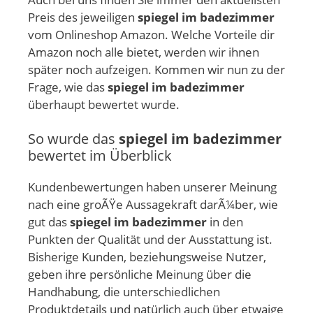
Preis des jeweiligen
spiegel im badezimmer
vom Onlineshop Amazon. Welche Vorteile dir
Amazon noch alle bietet, werden wir ihnen
später noch aufzeigen. Kommen wir nun zu der
Frage, wie das
spiegel im badezimmer
überhaupt bewertet wurde.
So wurde das
spiegel im badezimmer
bewertet im Überblick
Kundenbewertungen haben unserer Meinung
nach eine groÃŸe Aussagekraft darÃ¼ber, wie
gut das
spiegel im badezimmer
in den
Punkten der Qualität und der Ausstattung ist.
Bisherige Kunden, beziehungsweise Nutzer,
geben ihre persönliche Meinung über die
Handhabung, die unterschiedlichen
Produktdetails und natürlich auch über etwaige