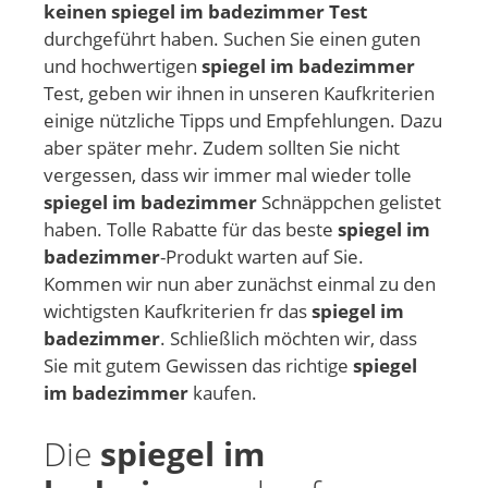
keinen spiegel im badezimmer Test
durchgeführt haben. Suchen Sie einen guten
und hochwertigen
spiegel im badezimmer
Test, geben wir ihnen in unseren Kaufkriterien
einige nützliche Tipps und Empfehlungen. Dazu
aber später mehr. Zudem sollten Sie nicht
vergessen, dass wir immer mal wieder tolle
spiegel im badezimmer
Schnäppchen gelistet
haben. Tolle Rabatte für das beste
spiegel im
badezimmer
-Produkt warten auf Sie.
Kommen wir nun aber zunächst einmal zu den
wichtigsten Kaufkriterien fr das
spiegel im
badezimmer
. Schließlich möchten wir, dass
Sie mit gutem Gewissen das richtige
spiegel
im badezimmer
kaufen.
Die
spiegel im