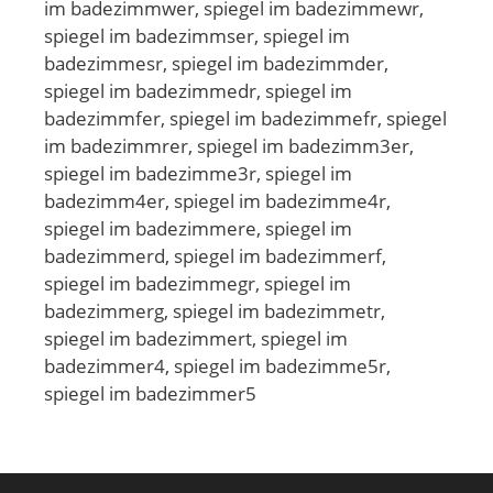
im badezimmwer, spiegel im badezimmewr,
spiegel im badezimmser, spiegel im
badezimmesr, spiegel im badezimmder,
spiegel im badezimmedr, spiegel im
badezimmfer, spiegel im badezimmefr, spiegel
im badezimmrer, spiegel im badezimm3er,
spiegel im badezimme3r, spiegel im
badezimm4er, spiegel im badezimme4r,
spiegel im badezimmere, spiegel im
badezimmerd, spiegel im badezimmerf,
spiegel im badezimmegr, spiegel im
badezimmerg, spiegel im badezimmetr,
spiegel im badezimmert, spiegel im
badezimmer4, spiegel im badezimme5r,
spiegel im badezimmer5