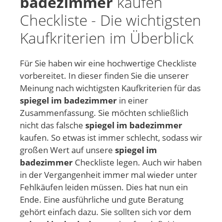
badezimmer
kaufen
Checkliste - Die wichtigsten
Kaufkriterien im Überblick
Für Sie haben wir eine hochwertige Checkliste
vorbereitet. In dieser finden Sie die unserer
Meinung nach wichtigsten Kaufkriterien für das
spiegel im badezimmer
in einer
Zusammenfassung. Sie möchten schließlich
nicht das falsche
spiegel im badezimmer
kaufen. So etwas ist immer schlecht, sodass wir
großen Wert auf unsere
spiegel im
badezimmer
Checkliste legen. Auch wir haben
in der Vergangenheit immer mal wieder unter
Fehlkäufen leiden müssen. Dies hat nun ein
Ende. Eine ausführliche und gute Beratung
gehört einfach dazu. Sie sollten sich vor dem