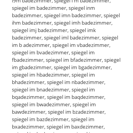
i9m badezimmer, spiegel i m badezimmer,
spiegel im badezimmer, spiegel inm
badezimmer, spiegel imn badezimmer, spiegel
ihm badezimmer, spiegel imh badezimmer,
spiegel imj badezimmer, spiegel imk
badezimmer, spiegel iml badezimmer, spiegel
im b adezimmer, spiegel im vbadezimmer,
spiegel im bvadezimmer, spiegel im
fbadezimmer, spiegel im bfadezimmer, spiegel
im gbadezimmer, spiegel im bgadezimmer,
spiegel im hbadezimmer, spiegel im
bhadezimmer, spiegel im nbadezimmer,
spiegel im bnadezimmer, spiegel im
bqadezimmer, spiegel im baqdezimmer,
spiegel im bwadezimmer, spiegel im
bawdezimmer, spiegel im bzadezimmer,
spiegel im bazdezimmer, spiegel im
bxadezimmer, spiegel im baxdezimmer,