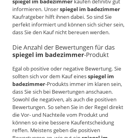
spiegel im badezimmer
kaufen definitiv gut
informieren. Unser
spiegel im badezimmer
Kaufratgeber hilft ihnen dabei. So sind Sie
perfekt informiert und können sich sicher sein,
dass Sie den Kauf nicht bereuen werden.
Die Anzahl der Bewertungen für das
spiegel im badezimmer
-Produkt
Egal ob positive oder negative Bewertung. Sie
sollten sich vor dem Kauf eines
spiegel im
badezimmer
-Produkts immer im klaren sein,
dass Sie sich bei Bewertungen anschauen.
Sowohl die negativen, als auch die positiven
Bewertungen. So sehen Sie in der Regel direkt
die Vor- und Nachteile vom Produkt und
können so eine bessere Kaufentscheidung
reffen. Meistens geben die positiven
Bewertungen an, wie gut ein
spiegel im