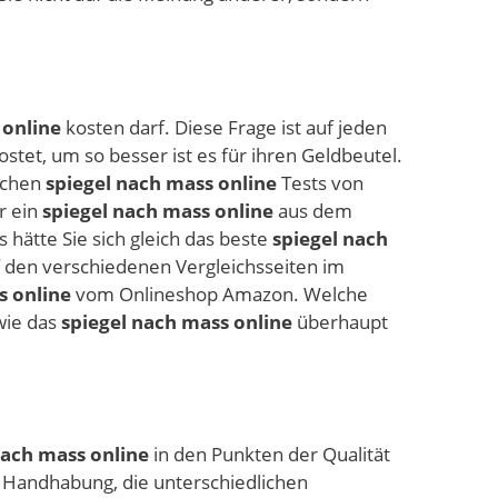
 online
kosten darf. Diese Frage ist auf jeden
ostet, um so besser ist es für ihren Geldbeutel.
lichen
spiegel nach mass online
Tests von
r ein
spiegel nach mass online
aus dem
hätte Sie sich gleich das beste
spiegel nach
f den verschiedenen Vergleichsseiten im
s online
vom Onlineshop Amazon. Welche
wie das
spiegel nach mass online
überhaupt
nach mass online
in den Punkten der Qualität
e Handhabung, die unterschiedlichen