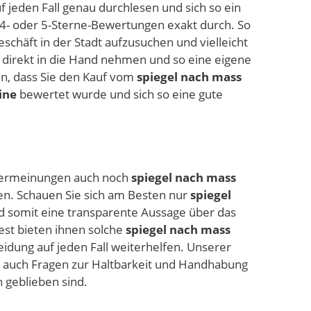
 jeden Fall genau durchlesen und sich so ein
 4- oder 5-Sterne-Bewertungen exakt durch. So
schäft in der Stadt aufzusuchen und vielleicht
direkt in die Hand nehmen und so eine eigene
en, dass Sie den Kauf vom
spiegel nach mass
ine
bewertet wurde und sich so eine gute
utzermeinungen auch noch
spiegel nach mass
lten. Schauen Sie sich am Besten nur
spiegel
d somit eine transparente Aussage über das
est bieten ihnen solche
spiegel nach mass
idung auf jeden Fall weiterhelfen. Unserer
n auch Fragen zur Haltbarkeit und Handhabung
 geblieben sind.