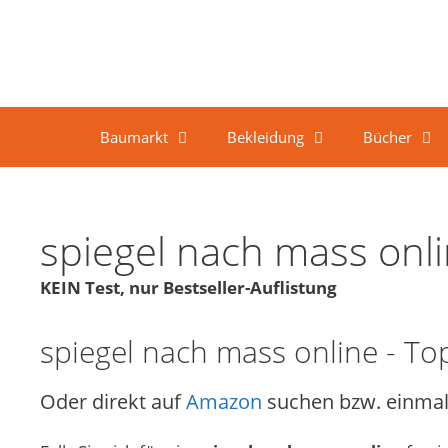
Springe zum Inhalt
Baumarkt
Bekleidung
Bücher
spiegel nach mass onl
KEIN Test, nur Bestseller-Auflistung
spiegel nach mass online - To
Oder direkt auf
Amazon
suchen bzw. einmal