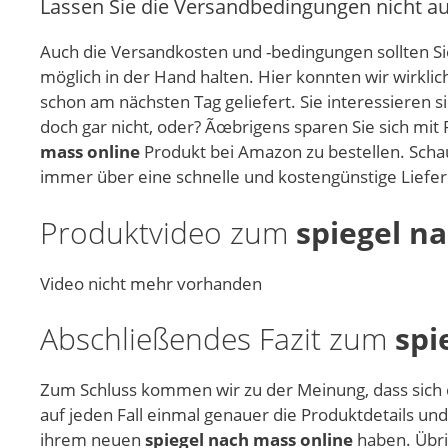
Lassen Sie die Versandbedingungen nicht a
Auch die Versandkosten und -bedingungen sollten Sie
möglich in der Hand halten. Hier konnten wir wirkl
schon am nächsten Tag geliefert. Sie interessieren s
doch gar nicht, oder? Ãœbrigens sparen Sie sich mit
mass online
Produkt bei Amazon zu bestellen. Schau
immer über eine schnelle und kostengünstige Liefe
Produktvideo zum
spiegel n
Video nicht mehr vorhanden
Abschließendes Fazit zum
spi
Zum Schluss kommen wir zu der Meinung, dass sich
auf jeden Fall einmal genauer die Produktdetails un
ihrem neuen
spiegel nach mass online
haben. Übrig