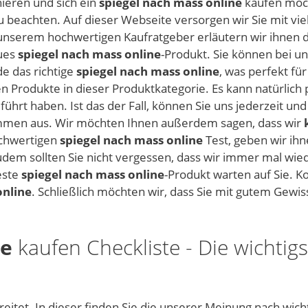
nieren und sich ein
spiegel nach mass online
kaufen möcht
 zu beachten. Auf dieser Webseite versorgen wir Sie mit v
 unserem hochwertigen Kaufratgeber erläutern wir ihnen d
eues
spiegel nach mass online
-Produkt. Sie können bei 
e das richtige
spiegel nach mass online
, was perfekt für
n Produkte in dieser Produktkategorie. Es kann natürlich 
führt haben. Ist das der Fall, können Sie uns jederzeit u
mmen aus. Wir möchten Ihnen außerdem sagen, dass wir
ochwertigen
spiegel nach mass online
Test, geben wir ihn
em sollten Sie nicht vergessen, dass wir immer mal wied
este
spiegel nach mass online
-Produkt warten auf Sie. 
online
. Schließlich möchten wir, dass Sie mit gutem Gewis
ne
kaufen Checkliste - Die wichtigs
eitet. In dieser finden Sie die unserer Meinung nach wich