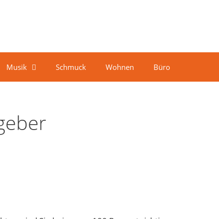
Musik
Schmuck
Wohnen
Büro
tgeber