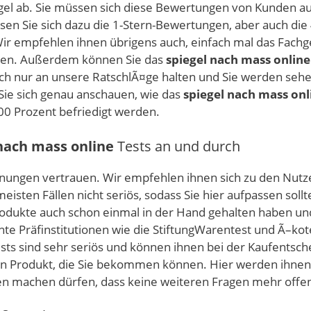
gel ab. Sie müssen sich diese Bewertungen von Kunden auf
en Sie sich dazu die 1-Stern-Bewertungen, aber auch die
Wir empfehlen ihnen übrigens auch, einfach mal das Fachge
agen. Außerdem können Sie das
spiegel nach mass online
fach nur an unsere RatschlÃ¤ge halten und Sie werden seh
 Sie sich genau anschauen, wie das
spiegel nach mass onl
00 Prozent befriedigt werden.
nach mass online
Tests an und durch
rmeinungen vertrauen. Wir empfehlen ihnen sich zu den N
eisten Fällen nicht seriös, sodass Sie hier aufpassen sol
rodukte auch schon einmal in der Hand gehalten haben un
te Präfinstitutionen wie die StiftungWarentest und Ã–kot
sts sind sehr seriös und können ihnen bei der Kaufentsche
 ein Produkt, die Sie bekommen können. Hier werden ihne
en machen dürfen, dass keine weiteren Fragen mehr offen