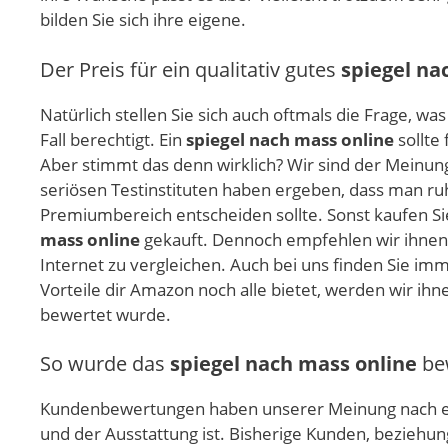
bilden Sie sich ihre eigene.
Der Preis für ein qualitativ gutes
spiegel na
Natürlich stellen Sie sich auch oftmals die Frage, wa
Fall berechtigt. Ein
spiegel nach mass online
sollte 
Aber stimmt das denn wirklich? Wir sind der Meinun
seriösen Testinstituten haben ergeben, dass man ruh
Premiumbereich entscheiden sollte. Sonst kaufen Sie
mass online
gekauft. Dennoch empfehlen wir ihnen,
Internet zu vergleichen. Auch bei uns finden Sie imm
Vorteile dir Amazon noch alle bietet, werden wir ih
bewertet wurde.
So wurde das
spiegel nach mass online
bew
Kundenbewertungen haben unserer Meinung nach ei
und der Ausstattung ist. Bisherige Kunden, beziehu