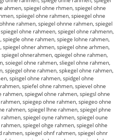
egl ohne rahmen, spiege ohne rahmen, spiegel
ne ahmen, spiegel ohne rhmen, spiegel ohne
ahmen, spiiegel ohne rahmen, spieegel ohne
 ohhne rahmen, spiegel ohnne rahmen, spiegel
 spiegel ohne rahmeen, spiegel ohne rahmenn,
, spiegle ohne rahmen, spiege lohne rahmen,
, spiegel ohner ahmen, spiegel ohne arhmen,
, spiegel ohnerahmen, qpiegel ohne rahmen,
, soiegel ohne rahmen, sliegel ohne rahmen,
n, spjegel ohne rahmen, spkegel ohne rahmen,
n, spisgel ohne rahmen, spidgel ohne
 rahmen, spiefel ohne rahmen, spievel ohne
e rahmen, spiegwl ohne rahmen, spiegsl ohne
e rahmen, spiegep ohne rahmen, spiegeo ohne
e rahmen, spiegel lhne rahmen, spiegel phne
 rahmen, spiegel oyne rahmen, spiegel oune
 rahmen, spiegel ohge rahmen, spiegel ohhe
 rahmen, spiegel ohnf rahmen, spiegel ohnr