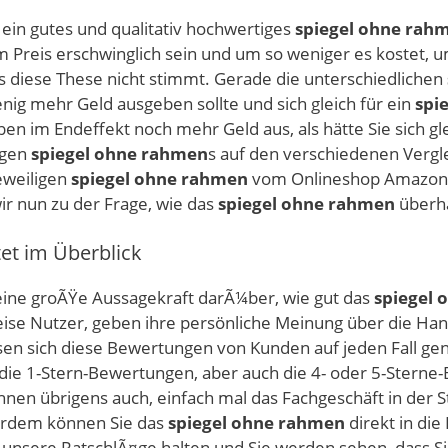
s ein gutes und qualitativ hochwertiges
spiegel ohne rah
 im Preis erschwinglich sein und um so weniger es kostet, u
s diese These nicht stimmt. Gerade die unterschiedlichen
nig mehr Geld ausgeben sollte und sich gleich für ein
spi
en im Endeffekt noch mehr Geld aus, als hätte Sie sich gl
igen
spiegel ohne rahmen
s auf den verschiedenen Vergle
jeweiligen
spiegel ohne rahmen
vom Onlineshop Amazon. W
r nun zu der Frage, wie das
spiegel ohne rahmen
überh
et im Überblick
ne groÃŸe Aussagekraft darÃ¼ber, wie gut das
spiegel
eise Nutzer, geben ihre persönliche Meinung über die Han
en sich diese Bewertungen von Kunden auf jeden Fall gena
die 1-Stern-Bewertungen, aber auch die 4- oder 5-Sterne
hnen übrigens auch, einfach mal das Fachgeschäft in der S
erdem können Sie das
spiegel ohne rahmen
direkt in di
 an unsere RatschlÃ¤ge halten und Sie werden sehen, dass 