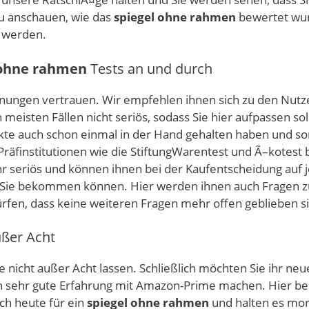
au anschauen, wie das
spiegel ohne rahmen
bewertet wur
t werden.
 ohne rahmen
Tests an und durch
rmeinungen vertrauen. Wir empfehlen ihnen sich zu den N
 meisten Fällen nicht seriös, sodass Sie hier aufpassen so
kte auch schon einmal in der Hand gehalten haben und so
räfinstitutionen wie die StiftungWarentest und Ã–kotest 
hr seriös und können ihnen bei der Kaufentscheidung auf 
 die Sie bekommen können. Hier werden ihnen auch Fragen
fen, dass keine weiteren Fragen mehr offen geblieben s
ußer Acht
 nicht außer Acht lassen. Schließlich möchten Sie ihr ne
ich sehr gute Erfahrung mit Amazon-Prime machen. Hier b
ich heute für ein
spiegel ohne rahmen
und halten es mor