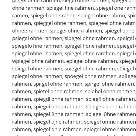
piegel ohne rahmen, siegel ohne rahmen, spegel oh
ohne rahmen, spiegel hne rahmen, spiegel one rahm
ramen, spiegel ohne rahen, spiegel ohne rahmn, sp
rahmen, spieggel ohne rahmen, spiegeel ohne rahme
ohnee rahmen, spiegel ohne rrahmen, spiegel ohne
psiegel ohne rahmen, sipegel ohne rahmen, speigel
spiegelo hne rahmen, spiegel hone rahmen, spiegel
spiegel ohne rhamen, spiegel ohne ramhen, spiege
wpiegel ohne rahmen, epiegel ohne rahmen, zpiegel
söiegel ohne rahmen, süiegel ohne rahmen, s0iege
splegel ohne rahmen, spoegel ohne rahmen, sp8ege
rahmen, spifgel ohne rahmen, spirgel ohne rahmen,
rahmen, spietel ohne rahmen, spiebel ohne rahmen,
rahmen, spiegdl ohne rahmen, spiegfl ohne rahmen,
rahmen, spiegei ohne rahmen, spiegek ohne rahmen,
rahmen, spiegel 9hne rahmen, spiegel 0hne rahmen,
rahmen, spiegel ojne rahmen, spiegel omne rahmen,
rahmen, spiegel ohje rahmen, spiegel ohme rahmen,