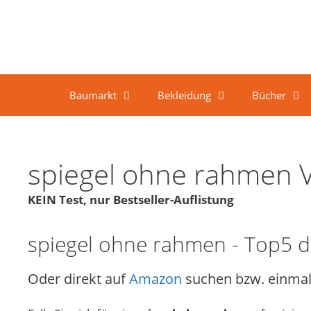
Springe zum Inhalt
Baumarkt
Bekleidung
Bücher
spiegel ohne rahmen V
KEIN Test, nur Bestseller-Auflistung
spiegel ohne rahmen - Top5 de
Oder direkt auf
Amazon
suchen bzw. einmal