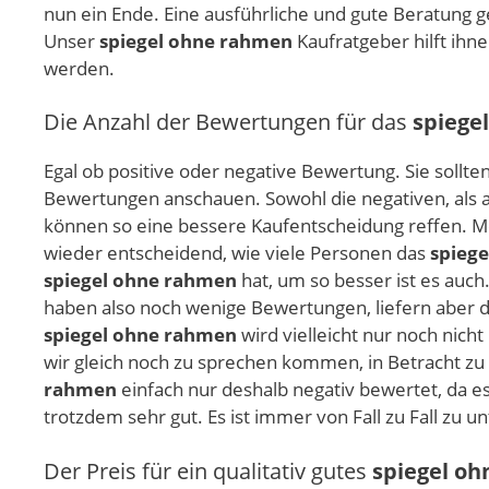
nun ein Ende. Eine ausführliche und gute Beratung g
Unser
spiegel ohne rahmen
Kaufratgeber hilft ihne
werden.
Die Anzahl der Bewertungen für das
spiege
Egal ob positive oder negative Bewertung. Sie sollte
Bewertungen anschauen. Sowohl die negativen, als a
können so eine bessere Kaufentscheidung reffen. Me
wieder entscheidend, wie viele Personen das
spieg
spiegel ohne rahmen
hat, um so besser ist es auch
haben also noch wenige Bewertungen, liefern aber d
spiegel ohne rahmen
wird vielleicht nur noch nich
wir gleich noch zu sprechen kommen, in Betracht zu
rahmen
einfach nur deshalb negativ bewertet, da es
trotzdem sehr gut. Es ist immer von Fall zu Fall zu u
Der Preis für ein qualitativ gutes
spiegel o