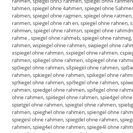
rahmen, spiegel ohn3 rahmen, spiegel ohn4 rahmen,
tahmen, spiegel ohne 4ahmen, spiegel ohne 5ahmen
rabmen, spiegel ohne ragmen, spiegel ohne ratmen,
ranmen, spiegel ohne rah en, spiegel ohne rahnen, s
rahmwn, spiegel ohne rahmsn, spiegel ohne rahmdn,
rahme , spiegel ohne rahmeb, spiegel ohne rahmeg,
rahmen, wspiegel ohne rahmen, swpiegel ohne rahm
xspiegel ohne rahmen, sxpiegel ohne rahmen, cspie
rahmen, spliegel ohne rahmen, söpiegel ohne rahm
sp0iegel ohne rahmen, sßpiegel ohne rahmen, spßie
rahmen, spkiegel ohne rahmen, spikegel ohne rahme
sp9iegel ohne rahmen, spi9egel ohne rahmen, spiw
rahmen, spiedgel ohne rahmen, spifegel ohne rahme
ohne rahmen, spi4egel ohne rahmen, spie4gel ohne 
spietgel ohne rahmen, spiegtel ohne rahmen, spieb
rahmen, spieghel ohne rahmen, spiengel ohne rahm
spiegesl ohne rahmen, spiegdel ohne rahmen, spieg
rahmen, spieg4el ohne rahmen, spiege4l ohne rahm