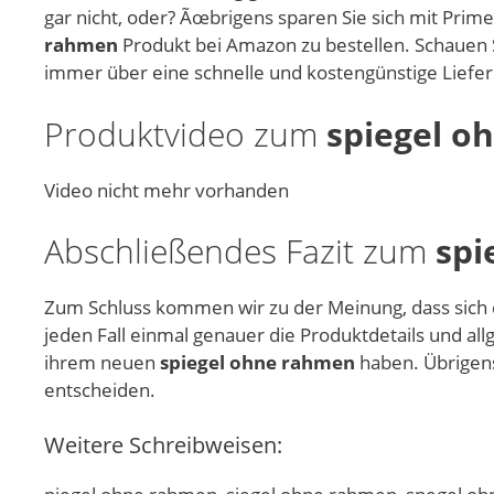
gar nicht, oder? Ãœbrigens sparen Sie sich mit Prim
rahmen
Produkt bei Amazon zu bestellen. Schauen S
immer über eine schnelle und kostengünstige Liefe
Produktvideo zum
spiegel o
Video nicht mehr vorhanden
Abschließendes Fazit zum
spi
Zum Schluss kommen wir zu der Meinung, dass sich
jeden Fall einmal genauer die Produktdetails und al
ihrem neuen
spiegel ohne rahmen
haben. Übrigens,
entscheiden.
Weitere Schreibweisen: