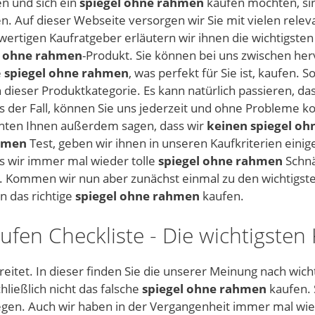
en und sich ein
spiegel ohne rahmen
kaufen möchten, sin
hten. Auf dieser Webseite versorgen wir Sie mit vielen re
ertigen Kaufratgeber erläutern wir ihnen die wichtigsten
l ohne rahmen
-Produkt. Sie können bei uns zwischen h
e
spiegel ohne rahmen
, was perfekt für Sie ist, kaufen. 
 dieser Produktkategorie. Es kann natürlich passieren, da
as der Fall, können Sie uns jederzeit und ohne Probleme 
hten Ihnen außerdem sagen, dass wir
keinen spiegel oh
ahmen
Test, geben wir ihnen in unseren Kaufkriterien eini
ss wir immer mal wieder tolle
spiegel ohne rahmen
Schnä
e. Kommen wir nun aber zunächst einmal zu den wichtigste
n das richtige
spiegel ohne rahmen
kaufen.
ufen Checkliste - Die wichtigsten 
eitet. In dieser finden Sie die unserer Meinung nach wich
ießlich nicht das falsche
spiegel ohne rahmen
kaufen. 
egen. Auch wir haben in der Vergangenheit immer mal wie