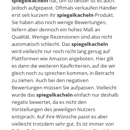
spiegelkacheln
hat, um so besser ist es auch.
Jedoch aufgepasst. Oftmals verkaufen Händler
erst seit kurzem ihr
spiegelkacheln
-Produkt.
Sie haben also noch wenige Bewertungen,
liefern aber dennoch ein hohes Maß an
Qualität. Wenige Rezensionen sind also nicht
automatisch schlecht. Das
spiegelkacheln
wird vielleicht nur noch nicht lang genug auf
Plattformen wie Amazon angeboten. Hier gilt
es dann die weiteren Kaufkriterien, auf die wir
gleich noch zu sprechen kommen, in Betracht
zu ziehen. Auch bei den negativen
Bewertungen müssen Sie aufpassen. Vielleicht
wurde das
spiegelkacheln
einfach nur deshalb
negativ bewertet, da es nicht den
Vorstellungen des jeweiligen Nutzers
entsprach. Auf ihre Wünsche passt es aber
vielleicht trotzdem sehr gut. Es ist immer von