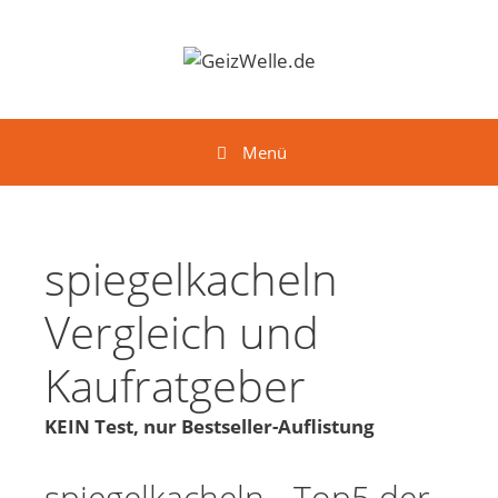
Springe zum Inhalt
Menü
spiegelkacheln
Vergleich und
Kaufratgeber
KEIN Test, nur Bestseller-Auflistung
spiegelkacheln - Top5 der