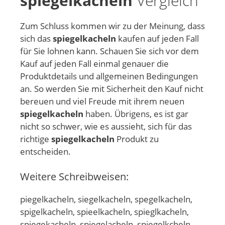
spiegelkacheln
Vergleich
Zum Schluss kommen wir zu der Meinung, dass
sich das
spiegelkacheln
kaufen auf jeden Fall
für Sie lohnen kann. Schauen Sie sich vor dem
Kauf auf jeden Fall einmal genauer die
Produktdetails und allgemeinen Bedingungen
an. So werden Sie mit Sicherheit den Kauf nicht
bereuen und viel Freude mit ihrem neuen
spiegelkacheln
haben. Übrigens, es ist gar
nicht so schwer, wie es aussieht, sich für das
richtige
spiegelkacheln
Produkt zu
entscheiden.
Weitere Schreibweisen:
piegelkacheln, siegelkacheln, spegelkacheln,
spigelkacheln, spieelkacheln, spieglkacheln,
spiegekacheln, spiegelacheln, spiegelkcheln,