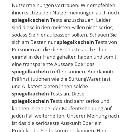
Nutzermeinungen vertrauen. Wir empfehlen
ihnen sich zu den Nutzermeinungen auch noch
spiegelkacheln
Tests anzuschauen. Leider
sind diese in den meisten Fällen nicht seriös,
sodass Sie hier aufpassen sollten. Schauen Sie
sich am Besten nur
spiegelkacheln
Tests von
Personen an, die die Produkte auch schon
einmal in der Hand gehalten haben und somit
eine transparente Aussage über das
spiegelkacheln
treffen können. Anerkannte
Präfinstitutionen wie die StiftungWarentest
und Ã–kotest bieten ihnen solche
spiegelkacheln
Tests an. Diese
spiegelkacheln
Tests sind sehr seriös und
können ihnen bei der Kaufentscheidung auf
jeden Fall weiterhelfen. Unserer Meinung nach
ist das die seriöseste Auskunft über ein
Produkt, die Sie bekommen können. Hier