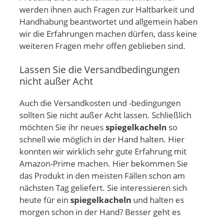
werden ihnen auch Fragen zur Haltbarkeit und
Handhabung beantwortet und allgemein haben
wir die Erfahrungen machen dürfen, dass keine
weiteren Fragen mehr offen geblieben sind.
Lassen Sie die Versandbedingungen
nicht außer Acht
Auch die Versandkosten und -bedingungen
sollten Sie nicht außer Acht lassen. Schließlich
möchten Sie ihr neues
spiegelkacheln
so
schnell wie möglich in der Hand halten. Hier
konnten wir wirklich sehr gute Erfahrung mit
Amazon-Prime machen. Hier bekommen Sie
das Produkt in den meisten Fällen schon am
nächsten Tag geliefert. Sie interessieren sich
heute für ein
spiegelkacheln
und halten es
morgen schon in der Hand? Besser geht es