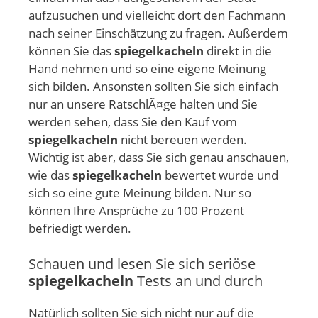
aufzusuchen und vielleicht dort den Fachmann
nach seiner Einschätzung zu fragen. Außerdem
können Sie das
spiegelkacheln
direkt in die
Hand nehmen und so eine eigene Meinung
sich bilden. Ansonsten sollten Sie sich einfach
nur an unsere RatschlÃ¤ge halten und Sie
werden sehen, dass Sie den Kauf vom
spiegelkacheln
nicht bereuen werden.
Wichtig ist aber, dass Sie sich genau anschauen,
wie das
spiegelkacheln
bewertet wurde und
sich so eine gute Meinung bilden. Nur so
können Ihre Ansprüche zu 100 Prozent
befriedigt werden.
Schauen und lesen Sie sich seriöse
spiegelkacheln
Tests an und durch
Natürlich sollten Sie sich nicht nur auf die