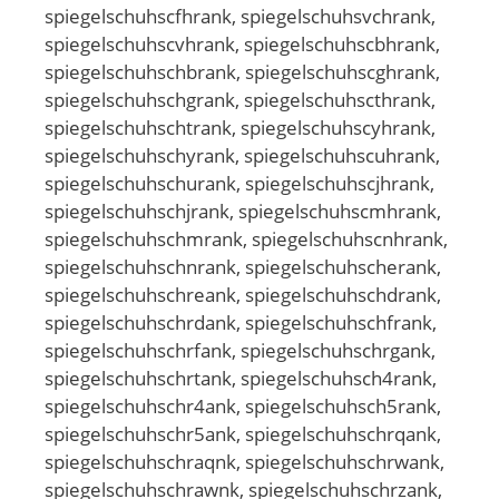
spiegelschuhscfhrank, spiegelschuhsvchrank,
spiegelschuhscvhrank, spiegelschuhscbhrank,
spiegelschuhschbrank, spiegelschuhscghrank,
spiegelschuhschgrank, spiegelschuhscthrank,
spiegelschuhschtrank, spiegelschuhscyhrank,
spiegelschuhschyrank, spiegelschuhscuhrank,
spiegelschuhschurank, spiegelschuhscjhrank,
spiegelschuhschjrank, spiegelschuhscmhrank,
spiegelschuhschmrank, spiegelschuhscnhrank,
spiegelschuhschnrank, spiegelschuhscherank,
spiegelschuhschreank, spiegelschuhschdrank,
spiegelschuhschrdank, spiegelschuhschfrank,
spiegelschuhschrfank, spiegelschuhschrgank,
spiegelschuhschrtank, spiegelschuhsch4rank,
spiegelschuhschr4ank, spiegelschuhsch5rank,
spiegelschuhschr5ank, spiegelschuhschrqank,
spiegelschuhschraqnk, spiegelschuhschrwank,
spiegelschuhschrawnk, spiegelschuhschrzank,