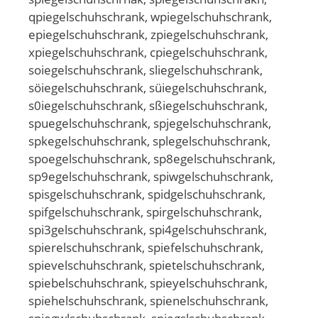
qpiegelschuhschrank, wpiegelschuhschrank,
epiegelschuhschrank, zpiegelschuhschrank,
xpiegelschuhschrank, cpiegelschuhschrank,
soiegelschuhschrank, sliegelschuhschrank,
söiegelschuhschrank, süiegelschuhschrank,
s0iegelschuhschrank, sßiegelschuhschrank,
spuegelschuhschrank, spjegelschuhschrank,
spkegelschuhschrank, splegelschuhschrank,
spoegelschuhschrank, sp8egelschuhschrank,
sp9egelschuhschrank, spiwgelschuhschrank,
spisgelschuhschrank, spidgelschuhschrank,
spifgelschuhschrank, spirgelschuhschrank,
spi3gelschuhschrank, spi4gelschuhschrank,
spierelschuhschrank, spiefelschuhschrank,
spievelschuhschrank, spietelschuhschrank,
spiebelschuhschrank, spieyelschuhschrank,
spiehelschuhschrank, spienelschuhschrank,