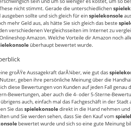
s erschwinglich sein und um so weniger es kostet, um so be
 These nicht stimmt. Gerade die unterschiedlichen
spiele
ausgeben sollte und sich gleich für ein
spielekonsole
aus
h mehr Geld aus, als hätte Sie sich gleich das beste
spie
 den verschiedenen Vergleichsseiten im Internet zu vergl
nlineshop Amazon. Welche Vorteile dir Amazon noch alle 
ielekonsole
überhaupt bewertet wurde.
erblick
ne groÃŸe Aussagekraft darÃ¼ber, wie gut das
spieleko
 Nutzer, geben ihre persönliche Meinung über die Handhab
ich diese Bewertungen von Kunden auf jeden Fall genau du
ern-Bewertungen, aber auch die 4- oder 5-Sterne-Bewertun
übrigens auch, einfach mal das Fachgeschäft in der Stadt
en Sie das
spielekonsole
direkt in die Hand nehmen und 
halten und Sie werden sehen, dass Sie den Kauf vom
spiel
konsole
bewertet wurde und sich so eine gute Meinung bi