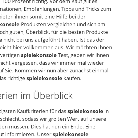
100 Prozent richtig. Vor dem Kauf gilt es
ormationen, Empfehlungen, Tipps und Tricks zum
ieten ihnen somit eine Hilfe bei der
ekonsole
-Produkten vergleichen und sich am
noch guten, Überblick, für die besten Produkte
e
nicht bei uns aufgeführt haben. Ist das der
reicht hier vollkommen aus. Wir möchten Ihnen
hwertigen
spielekonsole
Test, geben wir ihnen
 nicht vergessen, dass wir immer mal wieder
uf Sie. Kommen wir nun aber zunächst einmal
as richtige
spielekonsole
kaufen.
erien im Überblick
tigsten Kaufkriterien für das
spielekonsole
in
schlecht, sodass wir großen Wert auf unsere
den müssen. Dies hat nun ein Ende. Eine
gut informieren. Unser
spielekonsole