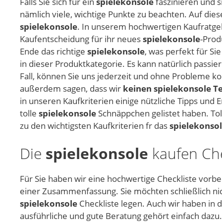
Falls Sie sich für ein
spielekonsole
faszinieren und s
nämlich viele, wichtige Punkte zu beachten. Auf die
spielekonsole
. In unserem hochwertigen Kaufratgebe
Kaufentscheidung für ihr neues
spielekonsole
-Prod
Ende das richtige
spielekonsole
, was perfekt für Si
in dieser Produktkategorie. Es kann natürlich passie
Fall, können Sie uns jederzeit und ohne Probleme 
außerdem sagen, dass wir
keinen spielekonsole Te
in unseren Kaufkriterien einige nützliche Tipps un
tolle
spielekonsole
Schnäppchen gelistet haben. Tol
zu den wichtigsten Kaufkriterien fr das
spielekonso
Die
spielekonsole
kaufen Chec
Für Sie haben wir eine hochwertige Checkliste vorber
einer Zusammenfassung. Sie möchten schließlich nic
spielekonsole
Checkliste legen. Auch wir haben in 
ausführliche und gute Beratung gehört einfach dazu.