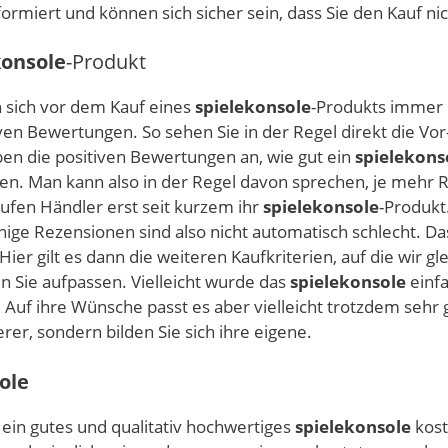
informiert und können sich sicher sein, dass Sie den Kauf 
konsole
-Produkt
n sich vor dem Kauf eines
spielekonsole
-Produkts immer i
iven Bewertungen. So sehen Sie in der Regel direkt die V
en die positiven Bewertungen an, wie gut ein
spielekons
n. Man kann also in der Regel davon sprechen, je mehr 
aufen Händler erst seit kurzem ihr
spielekonsole
-Produkt
nige Rezensionen sind also nicht automatisch schlecht. D
er gilt es dann die weiteren Kaufkriterien, auf die wir g
 Sie aufpassen. Vielleicht wurde das
spielekonsole
einfa
Auf ihre Wünsche passt es aber vielleicht trotzdem sehr gut
er, sondern bilden Sie sich ihre eigene.
ole
s ein gutes und qualitativ hochwertiges
spielekonsole
kost