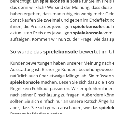
berechtigt. Ein
spielekonsole
sollte für Sie im Prei
das denn wirklich? Wir sind der Meinung, dass diese
haben ergeben, dass man ruhig ein wenig mehr Geld 
Sonst kaufen Sie zweimal und geben im Endeffekt noc
ihnen, die Preise des jeweiligen
spielekonsole
s auf
aktuellsten Preis des jeweiligen
spielekonsole
vom O
aufzeigen. Kommen wir nun zu der Frage, wie das
sp
So wurde das
spielekonsole
bewertet im Üb
Kundenbewertungen haben unserer Meinung nach ei
Ausstattung ist. Bisherige Kunden, beziehungsweise
natürlich auch über etwaige Mängel ab. Sie müssen s
spielekonsole
machen. Lesen Sie sich dazu die 1-St
Regel kein Fehlkauf passieren. Wir empfehlen ihnen 
nach seiner Einschätzung zu fragen. Außerdem könn
sollten Sie sich einfach nur an unsere RatschlÃ¤ge 
aber, dass Sie sich genau anschauen, wie das
spiele
Prozent befriedigt werden.