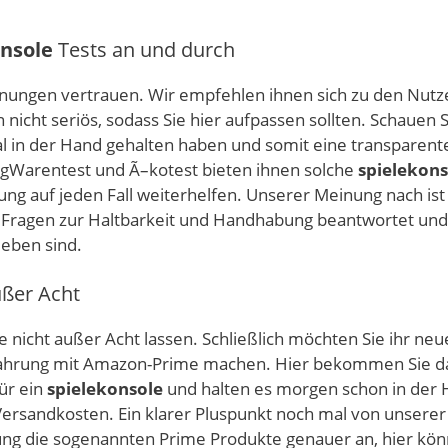
onsole
Tests an und durch
rmeinungen vertrauen. Wir empfehlen ihnen sich zu den N
 nicht seriös, sodass Sie hier aufpassen sollten. Schauen
al in der Hand gehalten haben und somit eine transparen
ungWarentest und Ã–kotest bieten ihnen solche
spielekons
ng auf jeden Fall weiterhelfen. Unserer Meinung nach ist 
Fragen zur Haltbarkeit und Handhabung beantwortet und
ieben sind.
ußer Acht
 nicht außer Acht lassen. Schließlich möchten Sie ihr ne
Erfahrung mit Amazon-Prime machen. Hier bekommen Sie da
für ein
spielekonsole
und halten es morgen schon in der H
ersandkosten. Ein klarer Pluspunkt noch mal von unserer 
stung die sogenannten Prime Produkte genauer an, hier kö