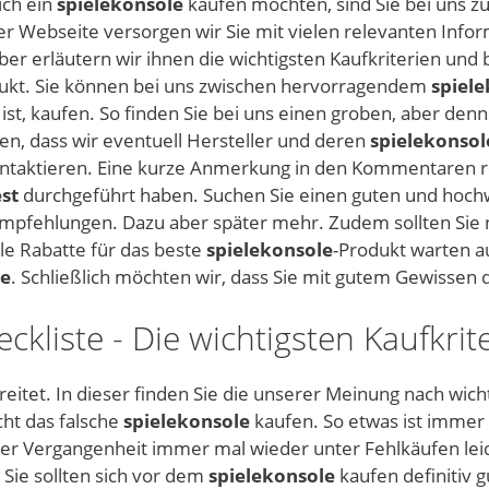
ich ein
spielekonsole
kaufen möchten, sind Sie bei uns zu 
ser Webseite versorgen wir Sie mit vielen relevanten Inf
r erläutern wir ihnen die wichtigsten Kaufkriterien und b
ukt. Sie können bei uns zwischen hervorragendem
spiel
e ist, kaufen. So finden Sie bei uns einen groben, aber den
ren, dass wir eventuell Hersteller und deren
spielekonsol
kontaktieren. Eine kurze Anmerkung in den Kommentaren 
st
durchgeführt haben. Suchen Sie einen guten und hoc
d Empfehlungen. Dazu aber später mehr. Zudem sollten Sie
le Rabatte für das beste
spielekonsole
-Produkt warten a
le
. Schließlich möchten wir, dass Sie mit gutem Gewissen d
kliste - Die wichtigsten Kaufkrit
eitet. In dieser finden Sie die unserer Meinung nach wich
ht das falsche
spielekonsole
kaufen. So etwas ist immer 
der Vergangenheit immer mal wieder unter Fehlkäufen lei
 Sie sollten sich vor dem
spielekonsole
kaufen definitiv 