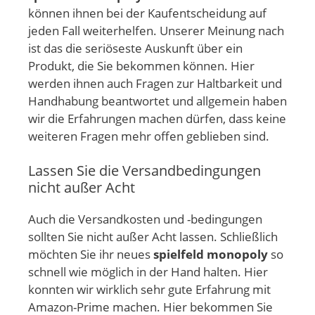
können ihnen bei der Kaufentscheidung auf
jeden Fall weiterhelfen. Unserer Meinung nach
ist das die seriöseste Auskunft über ein
Produkt, die Sie bekommen können. Hier
werden ihnen auch Fragen zur Haltbarkeit und
Handhabung beantwortet und allgemein haben
wir die Erfahrungen machen dürfen, dass keine
weiteren Fragen mehr offen geblieben sind.
Lassen Sie die Versandbedingungen
nicht außer Acht
Auch die Versandkosten und -bedingungen
sollten Sie nicht außer Acht lassen. Schließlich
möchten Sie ihr neues
spielfeld monopoly
so
schnell wie möglich in der Hand halten. Hier
konnten wir wirklich sehr gute Erfahrung mit
Amazon-Prime machen. Hier bekommen Sie