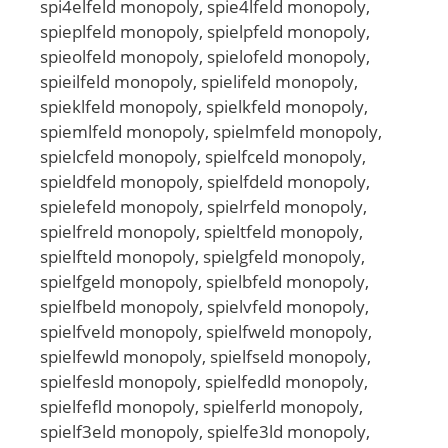
spi4elfeld monopoly, spie4lfeld monopoly,
spieplfeld monopoly, spielpfeld monopoly,
spieolfeld monopoly, spielofeld monopoly,
spieilfeld monopoly, spielifeld monopoly,
spieklfeld monopoly, spielkfeld monopoly,
spiemlfeld monopoly, spielmfeld monopoly,
spielcfeld monopoly, spielfceld monopoly,
spieldfeld monopoly, spielfdeld monopoly,
spielefeld monopoly, spielrfeld monopoly,
spielfreld monopoly, spieltfeld monopoly,
spielfteld monopoly, spielgfeld monopoly,
spielfgeld monopoly, spielbfeld monopoly,
spielfbeld monopoly, spielvfeld monopoly,
spielfveld monopoly, spielfweld monopoly,
spielfewld monopoly, spielfseld monopoly,
spielfesld monopoly, spielfedld monopoly,
spielfefld monopoly, spielferld monopoly,
spielf3eld monopoly, spielfe3ld monopoly,