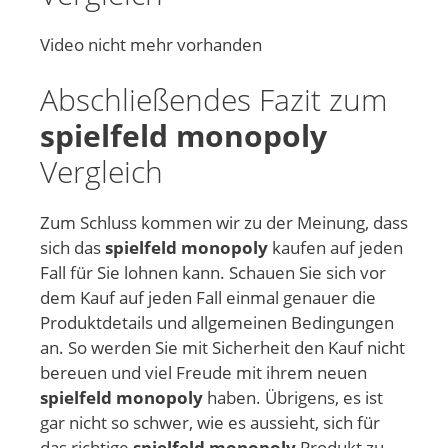
Video nicht mehr vorhanden
Abschließendes Fazit zum
spielfeld monopoly
Vergleich
Zum Schluss kommen wir zu der Meinung, dass
sich das
spielfeld monopoly
kaufen auf jeden
Fall für Sie lohnen kann. Schauen Sie sich vor
dem Kauf auf jeden Fall einmal genauer die
Produktdetails und allgemeinen Bedingungen
an. So werden Sie mit Sicherheit den Kauf nicht
bereuen und viel Freude mit ihrem neuen
spielfeld monopoly
haben. Übrigens, es ist
gar nicht so schwer, wie es aussieht, sich für
das richtige
spielfeld monopoly
Produkt zu