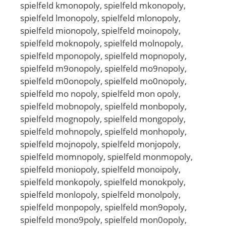
spielfeld kmonopoly, spielfeld mkonopoly,
spielfeld lmonopoly, spielfeld mlonopoly,
spielfeld mionopoly, spielfeld moinopoly,
spielfeld moknopoly, spielfeld molnopoly,
spielfeld mponopoly, spielfeld mopnopoly,
spielfeld m9onopoly, spielfeld mo9nopoly,
spielfeld m0onopoly, spielfeld mo0nopoly,
spielfeld mo nopoly, spielfeld mon opoly,
spielfeld mobnopoly, spielfeld monbopoly,
spielfeld mognopoly, spielfeld mongopoly,
spielfeld mohnopoly, spielfeld monhopoly,
spielfeld mojnopoly, spielfeld monjopoly,
spielfeld momnopoly, spielfeld monmopoly,
spielfeld moniopoly, spielfeld monoipoly,
spielfeld monkopoly, spielfeld monokpoly,
spielfeld monlopoly, spielfeld monolpoly,
spielfeld monpopoly, spielfeld mon9opoly,
spielfeld mono9poly, spielfeld mon0opoly,