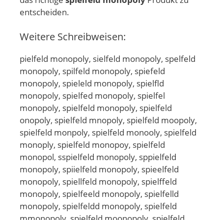
entscheiden.
Weitere Schreibweisen:
pielfeld monopoly, sielfeld monopoly, spelfeld
monopoly, spilfeld monopoly, spiefeld
monopoly, spieleld monopoly, spielfld
monopoly, spielfed monopoly, spielfel
monopoly, spielfeld monopoly, spielfeld
onopoly, spielfeld mnopoly, spielfeld moopoly,
spielfeld monpoly, spielfeld monooly, spielfeld
monoply, spielfeld monopoy, spielfeld
monopol, sspielfeld monopoly, sppielfeld
monopoly, spiielfeld monopoly, spieelfeld
monopoly, spiellfeld monopoly, spielffeld
monopoly, spielfeeld monopoly, spielfelld
monopoly, spielfeldd monopoly, spielfeld
mmonopoly, spielfeld moonopoly, spielfeld