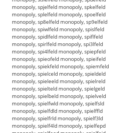
monopoly, spjelfeld monopoly, spkelfeld
monopoly, splelfeld monopoly, spoelfeld
monopoly, sp8elfeld monopoly, sp9elfeld
monopoly, spiwlfeld monopoly, spislfeld
monopoly, spidlfeld monopoly, spiflfeld
monopoly, spirlfeld monopoly, spi3lfeld
monopoly, spi4lfeld monopoly, spiepfeld
monopoly, spieofeld monopoly, spieifeld
monopoly, spiekfeld monopoly, spiemfeld
monopoly, spielceld monopoly, spieldeld
monopoly, spieleeld monopoly, spielreld
monopoly, spielteld monopoly, spielgeld
monopoly, spielbeld monopoly, spielveld
monopoly, spielfwld monopoly, spielfsld
monopoly, spielfdld monopoly, spielffld
monopoly, spielfrld monopoly, spielf3ld
monopoly, spielf4ld monopoly, spielfepd