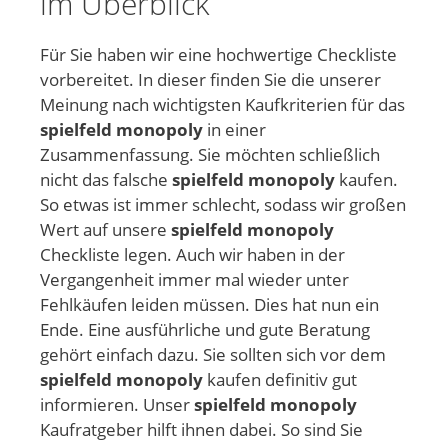
im Überblick
Für Sie haben wir eine hochwertige Checkliste
vorbereitet. In dieser finden Sie die unserer
Meinung nach wichtigsten Kaufkriterien für das
spielfeld monopoly
in einer
Zusammenfassung. Sie möchten schließlich
nicht das falsche
spielfeld monopoly
kaufen.
So etwas ist immer schlecht, sodass wir großen
Wert auf unsere
spielfeld monopoly
Checkliste legen. Auch wir haben in der
Vergangenheit immer mal wieder unter
Fehlkäufen leiden müssen. Dies hat nun ein
Ende. Eine ausführliche und gute Beratung
gehört einfach dazu. Sie sollten sich vor dem
spielfeld monopoly
kaufen definitiv gut
informieren. Unser
spielfeld monopoly
Kaufratgeber hilft ihnen dabei. So sind Sie