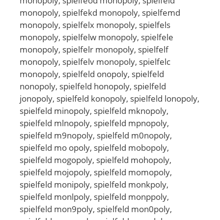
monopoly, spielfeod monopoly, spielfeid
monopoly, spielfekd monopoly, spielfemd
monopoly, spielfelx monopoly, spielfels
monopoly, spielfelw monopoly, spielfele
monopoly, spielfelr monopoly, spielfelf
monopoly, spielfelv monopoly, spielfelc
monopoly, spielfeld onopoly, spielfeld
nonopoly, spielfeld honopoly, spielfeld
jonopoly, spielfeld konopoly, spielfeld lonopoly,
spielfeld minopoly, spielfeld mknopoly,
spielfeld mlnopoly, spielfeld mpnopoly,
spielfeld m9nopoly, spielfeld m0nopoly,
spielfeld mo opoly, spielfeld mobopoly,
spielfeld mogopoly, spielfeld mohopoly,
spielfeld mojopoly, spielfeld momopoly,
spielfeld monipoly, spielfeld monkpoly,
spielfeld monlpoly, spielfeld monppoly,
spielfeld mon9poly, spielfeld mon0poly,