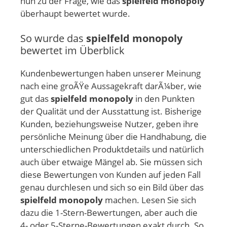
nun zu der Frage, wie das
spielfeld monopoly
überhaupt bewertet wurde.
So wurde das
spielfeld monopoly
bewertet im Überblick
Kundenbewertungen haben unserer Meinung
nach eine groÃŸe Aussagekraft darÃ¼ber, wie
gut das
spielfeld monopoly
in den Punkten
der Qualität und der Ausstattung ist. Bisherige
Kunden, beziehungsweise Nutzer, geben ihre
persönliche Meinung über die Handhabung, die
unterschiedlichen Produktdetails und natürlich
auch über etwaige Mängel ab. Sie müssen sich
diese Bewertungen von Kunden auf jeden Fall
genau durchlesen und sich so ein Bild über das
spielfeld monopoly
machen. Lesen Sie sich
dazu die 1-Stern-Bewertungen, aber auch die
4- oder 5-Sterne-Bewertungen exakt durch. So