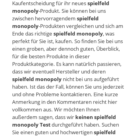
Kaufentscheidung für ihr neues
spielfeld
monopoly
-Produkt. Sie können bei uns
zwischen hervorragendem
spielfeld
monopoly
-Produkten vergleichen und sich am
Ende das richtige
spielfeld monopoly
, was
perfekt für Sie ist, kaufen. So finden Sie bei uns
einen groben, aber dennoch guten, Überblick,
für die besten Produkte in dieser
Produktkategorie. Es kann natürlich passieren,
dass wir eventuell Hersteller und deren
spielfeld monopoly
nicht bei uns aufgeführt
haben. Ist das der Fall, können Sie uns jederzeit
und ohne Probleme kontaktieren. Eine kurze
Anmerkung in den Kommentaren reicht hier
vollkommen aus. Wir möchten Ihnen
außerdem sagen, dass wir
keinen spielfeld
monopoly Test
durchgeführt haben. Suchen
Sie einen guten und hochwertigen
spielfeld