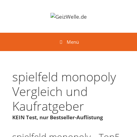
Springe zum Inhalt
Menü
spielfeld monopoly
Vergleich und
Kaufratgeber
KEIN Test, nur Bestseller-Auflistung
spielfeld monopoly - Top5