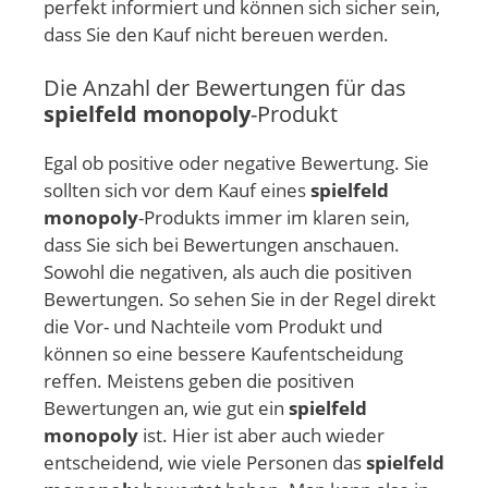
perfekt informiert und können sich sicher sein,
dass Sie den Kauf nicht bereuen werden.
Die Anzahl der Bewertungen für das
spielfeld monopoly
-Produkt
Egal ob positive oder negative Bewertung. Sie
sollten sich vor dem Kauf eines
spielfeld
monopoly
-Produkts immer im klaren sein,
dass Sie sich bei Bewertungen anschauen.
Sowohl die negativen, als auch die positiven
Bewertungen. So sehen Sie in der Regel direkt
die Vor- und Nachteile vom Produkt und
können so eine bessere Kaufentscheidung
reffen. Meistens geben die positiven
Bewertungen an, wie gut ein
spielfeld
monopoly
ist. Hier ist aber auch wieder
entscheidend, wie viele Personen das
spielfeld