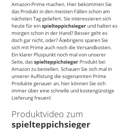
Amazon-Prime machen. Hier bekommen Sie
das Produkt in den meisten Fällen schon am
nächsten Tag geliefert. Sie interessieren sich
heute für ein
spielteppichsieger
und halten es
morgen schon in der Hand? Besser geht es
doch gar nicht, oder? Ãœbrigens sparen Sie
sich mit Prime auch noch die Versandkosten.
Ein klarer Pluspunkt noch mal von unserer
Seite, das
spielteppichsieger
Produkt bei
Amazon zu bestellen. Schauen Sie sich mal in
unserer Auflistung die sogenannten Prime
Produkte genauer an, hier können Sie sich
immer über eine schnelle und kostengünstige
Lieferung freuen!
Produktvideo zum
spielteppichsieger