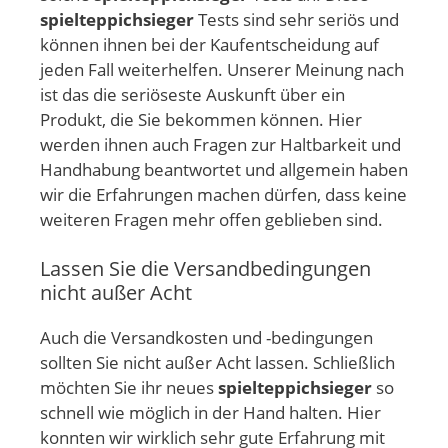
spielteppichsieger
Tests sind sehr seriös und
können ihnen bei der Kaufentscheidung auf
jeden Fall weiterhelfen. Unserer Meinung nach
ist das die seriöseste Auskunft über ein
Produkt, die Sie bekommen können. Hier
werden ihnen auch Fragen zur Haltbarkeit und
Handhabung beantwortet und allgemein haben
wir die Erfahrungen machen dürfen, dass keine
weiteren Fragen mehr offen geblieben sind.
Lassen Sie die Versandbedingungen
nicht außer Acht
Auch die Versandkosten und -bedingungen
sollten Sie nicht außer Acht lassen. Schließlich
möchten Sie ihr neues
spielteppichsieger
so
schnell wie möglich in der Hand halten. Hier
konnten wir wirklich sehr gute Erfahrung mit