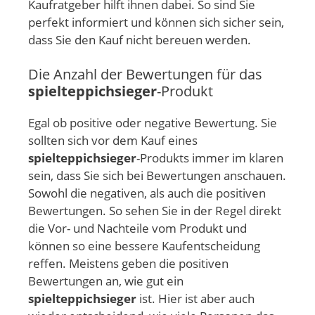
Kaufratgeber hilft ihnen dabei. So sind Sie
perfekt informiert und können sich sicher sein,
dass Sie den Kauf nicht bereuen werden.
Die Anzahl der Bewertungen für das
spielteppichsieger
-Produkt
Egal ob positive oder negative Bewertung. Sie
sollten sich vor dem Kauf eines
spielteppichsieger
-Produkts immer im klaren
sein, dass Sie sich bei Bewertungen anschauen.
Sowohl die negativen, als auch die positiven
Bewertungen. So sehen Sie in der Regel direkt
die Vor- und Nachteile vom Produkt und
können so eine bessere Kaufentscheidung
reffen. Meistens geben die positiven
Bewertungen an, wie gut ein
spielteppichsieger
ist. Hier ist aber auch