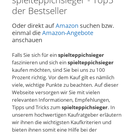
der Bestseller
Oder direkt auf
Amazon
suchen bzw.
einmal die
Amazon-Angebote
anschauen
Falls Sie sich für ein
spielteppichsieger
faszinieren und sich ein
spielteppichsieger
kaufen möchten, sind Sie bei uns zu 100
Prozent richtig. Vor dem Kauf gilt es nämlich
viele, wichtige Punkte zu beachten. Auf dieser
Webseite versorgen wir Sie mit vielen
relevanten Informationen, Empfehlungen,
Tipps und Tricks zum
spielteppichsieger
. In
unserem hochwertigen Kaufratgeber erläutern
wir ihnen die wichtigsten Kaufkriterien und
bieten ihnen somit eine Hilfe bei der