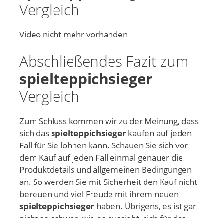
Vergleich
Video nicht mehr vorhanden
Abschließendes Fazit zum
spielteppichsieger
Vergleich
Zum Schluss kommen wir zu der Meinung, dass
sich das
spielteppichsieger
kaufen auf jeden
Fall für Sie lohnen kann. Schauen Sie sich vor
dem Kauf auf jeden Fall einmal genauer die
Produktdetails und allgemeinen Bedingungen
an. So werden Sie mit Sicherheit den Kauf nicht
bereuen und viel Freude mit ihrem neuen
spielteppichsieger
haben. Übrigens, es ist gar