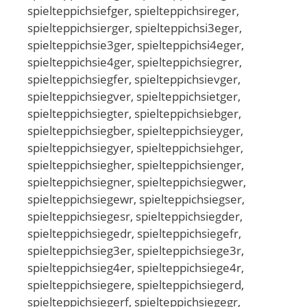
spielteppichsiefger, spielteppichsireger,
spielteppichsierger, spielteppichsi3eger,
spielteppichsie3ger, spielteppichsi4eger,
spielteppichsie4ger, spielteppichsiegrer,
spielteppichsiegfer, spielteppichsievger,
spielteppichsiegver, spielteppichsietger,
spielteppichsiegter, spielteppichsiebger,
spielteppichsiegber, spielteppichsieyger,
spielteppichsiegyer, spielteppichsiehger,
spielteppichsiegher, spielteppichsienger,
spielteppichsiegner, spielteppichsiegwer,
spielteppichsiegewr, spielteppichsiegser,
spielteppichsiegesr, spielteppichsiegder,
spielteppichsiegedr, spielteppichsiegefr,
spielteppichsieg3er, spielteppichsiege3r,
spielteppichsieg4er, spielteppichsiege4r,
spielteppichsiegere, spielteppichsiegerd,
spielteppichsiegerf, spielteppichsiegegr,