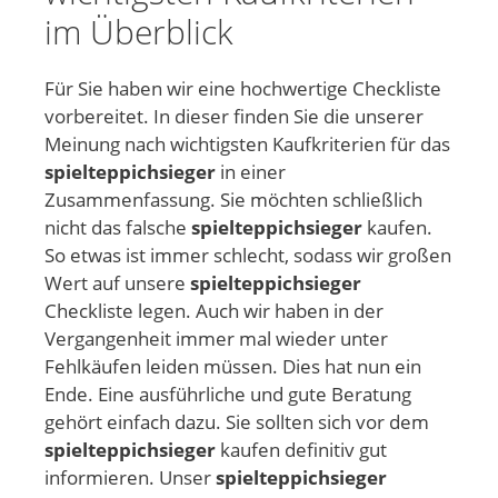
im Überblick
Für Sie haben wir eine hochwertige Checkliste
vorbereitet. In dieser finden Sie die unserer
Meinung nach wichtigsten Kaufkriterien für das
spielteppichsieger
in einer
Zusammenfassung. Sie möchten schließlich
nicht das falsche
spielteppichsieger
kaufen.
So etwas ist immer schlecht, sodass wir großen
Wert auf unsere
spielteppichsieger
Checkliste legen. Auch wir haben in der
Vergangenheit immer mal wieder unter
Fehlkäufen leiden müssen. Dies hat nun ein
Ende. Eine ausführliche und gute Beratung
gehört einfach dazu. Sie sollten sich vor dem
spielteppichsieger
kaufen definitiv gut
informieren. Unser
spielteppichsieger