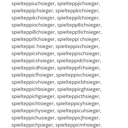
spielteppiuchsieger, spielteppjichsieger,
spielteppijchsieger, spielteppkichsieger,
spielteppikchsieger, spielteppilchsieger,
spielteppiochsieger, spieltepp8ichsieger,
spielteppi8chsieger, spieltepp9ichsieger,
spielteppi9chsieger, spielteppi chsieger,
spielteppic hsieger, spielteppixchsieger,
spielteppicxhsieger, spielteppischsieger,
spielteppicshsieger, spielteppidchsieger,
spielteppicdhsieger, spielteppifchsieger,
spielteppicfhsieger, spielteppivchsieger,
spielteppicvhsieger, spielteppicbhsieger,
spielteppichbsieger, spielteppicghsieger,
spielteppichgsieger, spielteppicthsieger,
spielteppichtsieger, spielteppicyhsieger,
spielteppichysieger, spielteppicuhsieger,
spielteppichusieger, spielteppicjhsieger,
spielteppichjsieger, spielteppicmhsieger,