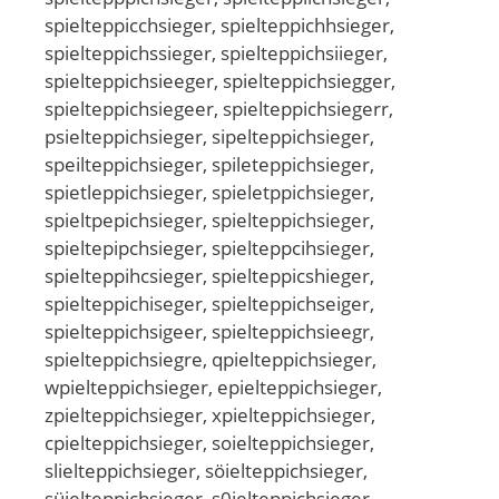
spielteppicchsieger, spielteppichhsieger,
spielteppichssieger, spielteppichsiieger,
spielteppichsieeger, spielteppichsiegger,
spielteppichsiegeer, spielteppichsiegerr,
psielteppichsieger, sipelteppichsieger,
speilteppichsieger, spileteppichsieger,
spietleppichsieger, spieletppichsieger,
spieltpepichsieger, spielteppichsieger,
spieltepipchsieger, spielteppcihsieger,
spielteppihcsieger, spielteppicshieger,
spielteppichiseger, spielteppichseiger,
spielteppichsigeer, spielteppichsieegr,
spielteppichsiegre, qpielteppichsieger,
wpielteppichsieger, epielteppichsieger,
zpielteppichsieger, xpielteppichsieger,
cpielteppichsieger, soielteppichsieger,
slielteppichsieger, söielteppichsieger,
süielteppichsieger, s0ielteppichsieger,