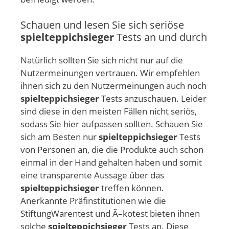
Schauen und lesen Sie sich seriöse
spielteppichsieger
Tests an und durch
Natürlich sollten Sie sich nicht nur auf die
Nutzermeinungen vertrauen. Wir empfehlen
ihnen sich zu den Nutzermeinungen auch noch
spielteppichsieger
Tests anzuschauen. Leider
sind diese in den meisten Fällen nicht seriös,
sodass Sie hier aufpassen sollten. Schauen Sie
sich am Besten nur
spielteppichsieger
Tests
von Personen an, die die Produkte auch schon
einmal in der Hand gehalten haben und somit
eine transparente Aussage über das
spielteppichsieger
treffen können.
Anerkannte Präfinstitutionen wie die
StiftungWarentest und Ã–kotest bieten ihnen
solche
spielteppichsieger
Tests an. Diese