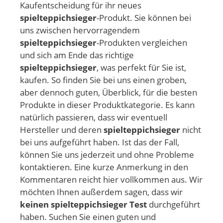
Kaufentscheidung für ihr neues
spielteppichsieger
-Produkt. Sie können bei
uns zwischen hervorragendem
spielteppichsieger
-Produkten vergleichen
und sich am Ende das richtige
spielteppichsieger
, was perfekt für Sie ist,
kaufen. So finden Sie bei uns einen groben,
aber dennoch guten, Überblick, für die besten
Produkte in dieser Produktkategorie. Es kann
natürlich passieren, dass wir eventuell
Hersteller und deren
spielteppichsieger
nicht
bei uns aufgeführt haben. Ist das der Fall,
können Sie uns jederzeit und ohne Probleme
kontaktieren. Eine kurze Anmerkung in den
Kommentaren reicht hier vollkommen aus. Wir
möchten Ihnen außerdem sagen, dass wir
keinen spielteppichsieger Test
durchgeführt
haben. Suchen Sie einen guten und