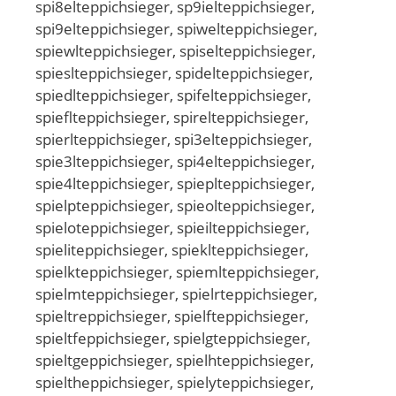
spi8elteppichsieger, sp9ielteppichsieger,
spi9elteppichsieger, spiwelteppichsieger,
spiewlteppichsieger, spiselteppichsieger,
spieslteppichsieger, spidelteppichsieger,
spiedlteppichsieger, spifelteppichsieger,
spieflteppichsieger, spirelteppichsieger,
spierlteppichsieger, spi3elteppichsieger,
spie3lteppichsieger, spi4elteppichsieger,
spie4lteppichsieger, spieplteppichsieger,
spielpteppichsieger, spieolteppichsieger,
spieloteppichsieger, spieilteppichsieger,
spieliteppichsieger, spieklteppichsieger,
spielkteppichsieger, spiemlteppichsieger,
spielmteppichsieger, spielrteppichsieger,
spieltreppichsieger, spielfteppichsieger,
spieltfeppichsieger, spielgteppichsieger,
spieltgeppichsieger, spielhteppichsieger,
spieltheppichsieger, spielyteppichsieger,