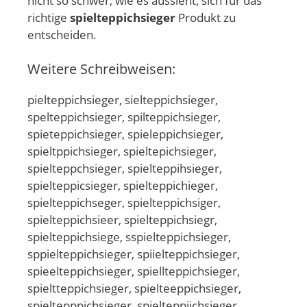
nicht so schwer, wie es aussieht, sich für das
richtige
spielteppichsieger
Produkt zu
entscheiden.
Weitere Schreibweisen:
pielteppichsieger, sielteppichsieger,
spelteppichsieger, spilteppichsieger,
spieteppichsieger, spieleppichsieger,
spieltppichsieger, spieltepichsieger,
spielteppchsieger, spielteppihsieger,
spielteppicsieger, spielteppichieger,
spielteppichseger, spielteppichsiger,
spielteppichsieer, spielteppichsiegr,
spielteppichsiege, sspielteppichsieger,
sppielteppichsieger, spiielteppichsieger,
spieelteppichsieger, spiellteppichsieger,
spieltteppichsieger, spielteeppichsieger,
spieltepppichsieger, spielteppiichsieger,