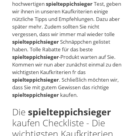
hochwertigen
spielteppichsieger
Test, geben
wir ihnen in unseren Kaufkriterien einige
nützliche Tipps und Empfehlungen. Dazu aber
später mehr. Zudem sollten Sie nicht
vergessen, dass wir immer mal wieder tolle
spielteppichsieger
Schnäppchen gelistet
haben. Tolle Rabatte für das beste
spielteppichsieger
-Produkt warten auf Sie.
Kommen wir nun aber zunächst einmal zu den
wichtigsten Kaufkriterien fr das
spielteppichsieger
. Schließlich möchten wir,
dass Sie mit gutem Gewissen das richtige
spielteppichsieger
kaufen.
Die
spielteppichsieger
kaufen Checkliste - Die
wichtigsten Kaufkriterien