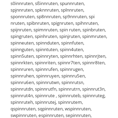
s0innruten, sßinnruten, spunnruten,
spjnnruten, spknnruten, splnnruten,
sponnruten, sp8nnruten, sp9nnruten, spi
nruten, spibnruten, spignruten, spihnruten,
spijnruten, spimnruten, spin ruten, spinbruten,
spingruten, spinhruten, spinjruten, spinmruten,
spinneuten, spinnduten, spinnfuten,
spinnguten, spinntuten, spinn4uten,
spinn5uten, spinnryten, spinnrhten, spinnrjten,
spinnrkten, spinnriten, spinnr7ten, spinnr8ten,
spinnruren, spinnrufen, spinnrugen,
spinnruhen, spinnruyen, spinnru5en,
spinnru6en, spinnrutwn, spinnrutsn,
spinnrutdn, spinnrutfn, spinnrutrn, spinnrut3n,
spinnrut4n, spinnrute , spinnruteb, spinnruteg,
spinnruteh, spinnrutej, spinnrutem,
qspinnruten, sqpinnruten, wspinnruten,
swpinnruten, espinnruten, sepinnruten,