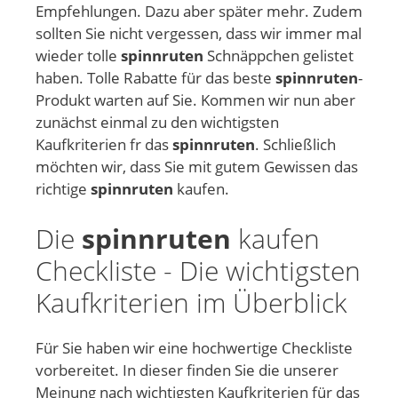
Empfehlungen. Dazu aber später mehr. Zudem
sollten Sie nicht vergessen, dass wir immer mal
wieder tolle
spinnruten
Schnäppchen gelistet
haben. Tolle Rabatte für das beste
spinnruten
-
Produkt warten auf Sie. Kommen wir nun aber
zunächst einmal zu den wichtigsten
Kaufkriterien fr das
spinnruten
. Schließlich
möchten wir, dass Sie mit gutem Gewissen das
richtige
spinnruten
kaufen.
Die
spinnruten
kaufen
Checkliste - Die wichtigsten
Kaufkriterien im Überblick
Für Sie haben wir eine hochwertige Checkliste
vorbereitet. In dieser finden Sie die unserer
Meinung nach wichtigsten Kaufkriterien für das