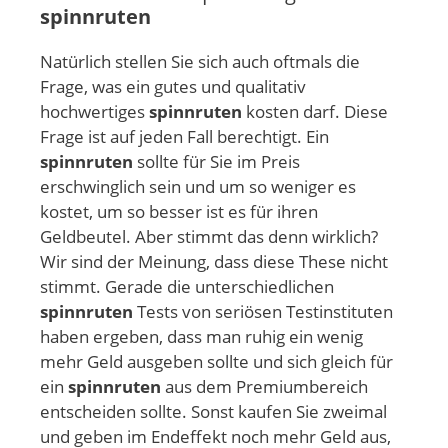
spinnruten
Natürlich stellen Sie sich auch oftmals die
Frage, was ein gutes und qualitativ
hochwertiges
spinnruten
kosten darf. Diese
Frage ist auf jeden Fall berechtigt. Ein
spinnruten
sollte für Sie im Preis
erschwinglich sein und um so weniger es
kostet, um so besser ist es für ihren
Geldbeutel. Aber stimmt das denn wirklich?
Wir sind der Meinung, dass diese These nicht
stimmt. Gerade die unterschiedlichen
spinnruten
Tests von seriösen Testinstituten
haben ergeben, dass man ruhig ein wenig
mehr Geld ausgeben sollte und sich gleich für
ein
spinnruten
aus dem Premiumbereich
entscheiden sollte. Sonst kaufen Sie zweimal
und geben im Endeffekt noch mehr Geld aus,