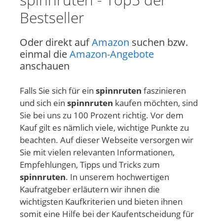
Bestseller
Oder direkt auf
Amazon
suchen bzw.
einmal die
Amazon-Angebote
anschauen
Falls Sie sich für ein
spinnruten
faszinieren
und sich ein
spinnruten
kaufen möchten, sind
Sie bei uns zu 100 Prozent richtig. Vor dem
Kauf gilt es nämlich viele, wichtige Punkte zu
beachten. Auf dieser Webseite versorgen wir
Sie mit vielen relevanten Informationen,
Empfehlungen, Tipps und Tricks zum
spinnruten
. In unserem hochwertigen
Kaufratgeber erläutern wir ihnen die
wichtigsten Kaufkriterien und bieten ihnen
somit eine Hilfe bei der Kaufentscheidung für