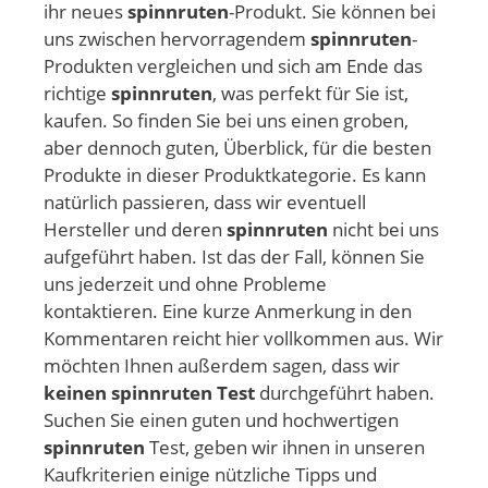
ihr neues
spinnruten
-Produkt. Sie können bei
uns zwischen hervorragendem
spinnruten
-
Produkten vergleichen und sich am Ende das
richtige
spinnruten
, was perfekt für Sie ist,
kaufen. So finden Sie bei uns einen groben,
aber dennoch guten, Überblick, für die besten
Produkte in dieser Produktkategorie. Es kann
natürlich passieren, dass wir eventuell
Hersteller und deren
spinnruten
nicht bei uns
aufgeführt haben. Ist das der Fall, können Sie
uns jederzeit und ohne Probleme
kontaktieren. Eine kurze Anmerkung in den
Kommentaren reicht hier vollkommen aus. Wir
möchten Ihnen außerdem sagen, dass wir
keinen spinnruten Test
durchgeführt haben.
Suchen Sie einen guten und hochwertigen
spinnruten
Test, geben wir ihnen in unseren
Kaufkriterien einige nützliche Tipps und