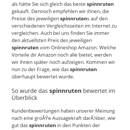
als hätte Sie sich gleich das beste
spinnruten
gekauft. Dennoch empfehlen wir ihnen, die
Preise des jeweiligen
spinnruten
s auf den
verschiedenen Vergleichsseiten im Internet zu
vergleichen. Auch bei uns finden Sie immer
den aktuellsten Preis des jeweiligen
spinnruten
vom Onlineshop Amazon. Welche
Vorteile dir Amazon noch alle bietet, werden
wir ihnen später noch aufzeigen. Kommen wir
nun zu der Frage, wie das
spinnruten
überhaupt bewertet wurde.
So wurde das
spinnruten
bewertet im
Überblick
Kundenbewertungen haben unserer Meinung
nach eine groÃŸe Aussagekraft darÃ¼ber, wie
gut das
spinnruten
in den Punkten der