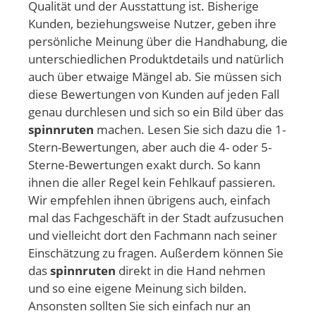
Qualität und der Ausstattung ist. Bisherige
Kunden, beziehungsweise Nutzer, geben ihre
persönliche Meinung über die Handhabung, die
unterschiedlichen Produktdetails und natürlich
auch über etwaige Mängel ab. Sie müssen sich
diese Bewertungen von Kunden auf jeden Fall
genau durchlesen und sich so ein Bild über das
spinnruten
machen. Lesen Sie sich dazu die 1-
Stern-Bewertungen, aber auch die 4- oder 5-
Sterne-Bewertungen exakt durch. So kann
ihnen die aller Regel kein Fehlkauf passieren.
Wir empfehlen ihnen übrigens auch, einfach
mal das Fachgeschäft in der Stadt aufzusuchen
und vielleicht dort den Fachmann nach seiner
Einschätzung zu fragen. Außerdem können Sie
das
spinnruten
direkt in die Hand nehmen
und so eine eigene Meinung sich bilden.
Ansonsten sollten Sie sich einfach nur an